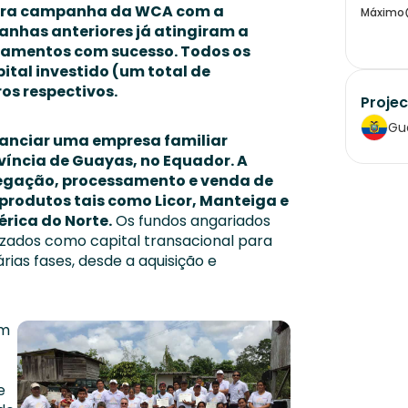
meira campanha da WCA com a
Máximo
anhas anteriores já atingiram a
gamentos com sucesso. Todos os
ital investido (um total de
os respectivos.
Projec
Gu
nanciar uma empresa familiar
víncia de Guayas, no Equador. A
egação, processamento e venda de
produtos tais como Licor, Manteiga e
rica do Norte.
Os fundos angariados
izados como capital transacional para
rias fases, desde a aquisição e
um
e