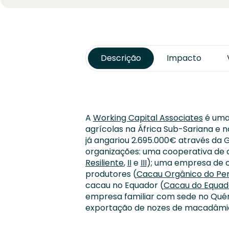
Descrição
Impacto
A
Working Capital Associates
é uma 
agrícolas na África Sub-Sariana e n
já angariou 2.695.000€ através da G
organizações: uma cooperativa de c
Resiliente
,
II
e
III
); uma empresa de 
produtores (
Cacau Orgânico do Pe
cacau no Equador (
Cacau do Equad
empresa familiar com sede no Qué
exportação de nozes de macadâmi