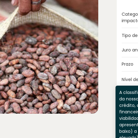
Catego
impact
Tipo de
Juro an
Prazo
Nível de
A classif
da nossa
crédito, 
financei
viabilida
apresent
baixo) a
elevado