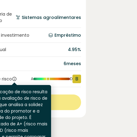
ria de
Sistemas agroalimentares
o
 investimento
Empréstimo
ual
4.95
%
6
meses
B
 risco
A
D
icação de risco resulta
 avaliação de risco de
Ver mais
que analisa a solidez
ra do promotor e a
de do projeto. É
ada de A+ (risco mais
 D (risco mais
) e permite comparar