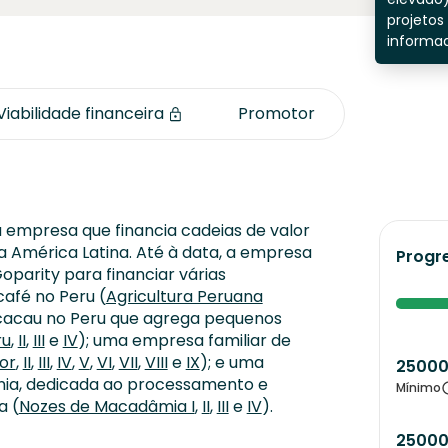
projetos
informad
Viabilidade financeira
Promotor
empresa que financia cadeias de valor
a América Latina. Até à data, a empresa
Progr
oparity para financiar várias
afé no Peru (
Agricultura Peruana
cacau no Peru que agrega pequenos
ru
,
II
,
III
e
IV
); uma empresa familiar de
or
,
II
,
III
,
IV
,
V
,
VI
,
VII
,
VIII
e
IX
); e uma
2500
nia, dedicada ao processamento e
Mínimo
a (
Nozes de Macadâmia I
,
II
,
III
e
IV
).
2500