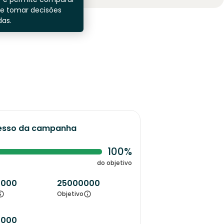
 e tomar decisões
as.
esso da campanha
100%
do objetivo
0000
25000000
Objetivo
0000