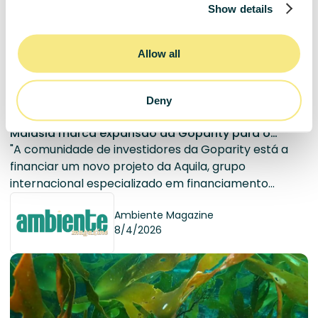
Show details
Allow all
Deny
Campanha da Aquila para energia solar na
Malásia marca expansão da Goparity para o
Sudeste Asiático
"A comunidade de investidores da Goparity está a
financiar um novo projeto da Aquila, grupo
internacional especializado em financiamento
climático no Sudeste Asiático, para expandir o
Ambiente Magazine
acesso à energia solar residencial na Malásia."
8/4/2026