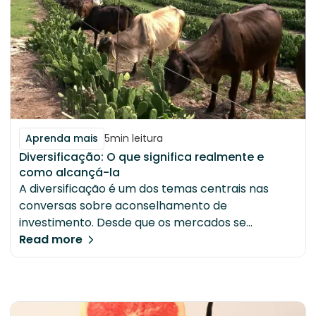
Aprenda mais
5
min leitura
Diversificação: O que significa realmente e
como alcançá-la
A diversificação é um dos temas centrais nas
conversas sobre aconselhamento de
investimento. Desde que os mercados se
tornaram mais acessíveis, tem havido uma forte
Read more
ênfase na importância de ter uma carteira
diversificada, mas o que é a diversificação e como
pode ser realmente alcançada?