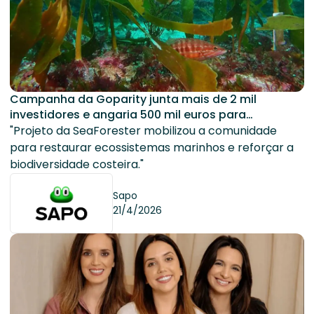
Campanha da Goparity junta mais de 2 mil
investidores e angaria 500 mil euros para
recuperação das florestas marinhas em Portugal
"Projeto da SeaForester mobilizou a comunidade
para restaurar ecossistemas marinhos e reforçar a
biodiversidade costeira."
Sapo
21/4/2026