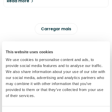
caminho que podemos seguir – desde conectar
Read more
investidores a organizações de impacto,
redirecionar o financiamento para resolver os
nossos desafios sociais e ambientais, reduzir a
lacuna de financiamento para a sustentabilidade,
Carregar mais
construir e disseminar conhecimento. Saiba mais.
This website uses cookies
Na imprensa
We use cookies to personalise content and ads, to
Destaque pelo
impacto
provide social media features and to analyse our traffic.
We also share information about your use of our site with
Como a Goparity está a ajudar a transformar as
our social media, advertising and analytics partners who
finanças sustentáveis em mudança real.
may combine it with other information that you’ve
provided to them or that they’ve collected from your use
of their services.