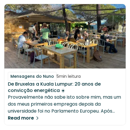
fórmulas, registadas no CPNP.
Mensagens do Nuno
5
min leitura
De Bruxelas a Kuala Lumpur: 20 anos de
convicção energética ☀️
Provavelmente não sabe isto sobre mim, mas um
dos meus primeiros empregos depois da
universidade foi no Parlamento Europeu. Após
uma breve experiência em certificação e
Read more
inspeção quando me formei, tive a sorte de