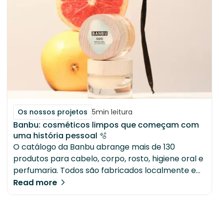
Os nossos projetos
5
min leitura
Banbu: cosméticos limpos que começam com
uma história pessoal 🫧
O catálogo da Banbu abrange mais de 130
produtos para cabelo, corpo, rosto, higiene oral e
perfumaria. Todos são fabricados localmente em
Espanha, com embalagens biodegradáveis ou
Read more
compostáveis. O fabrico é subcontratado a um
produtor espanhol, mas a Banbu mantém a
propriedade intelectual total sobre todas as suas