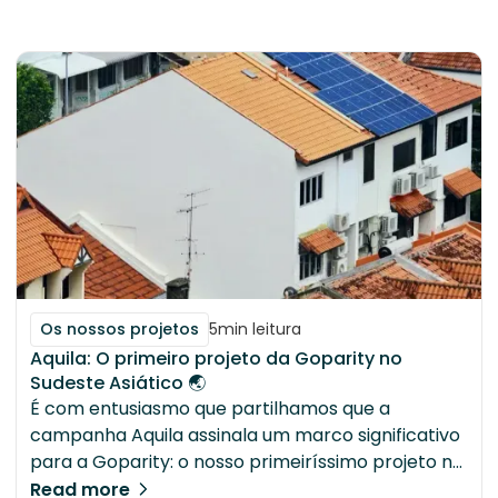
conhecer alguém (a fazer surf, porque é assim
que a vida acontece) que me ofereceu um
estágio não remunerado no Parlamento Europeu
em Bruxelas.
Os nossos projetos
5
min leitura
‍Aquila: O primeiro projeto da Goparity no
Sudeste Asiático 🌏
É com entusiasmo que partilhamos que a
campanha Aquila assinala um marco significativo
para a Goparity: o nosso primeiríssimo projeto no
Sudeste Asiático.
Read more