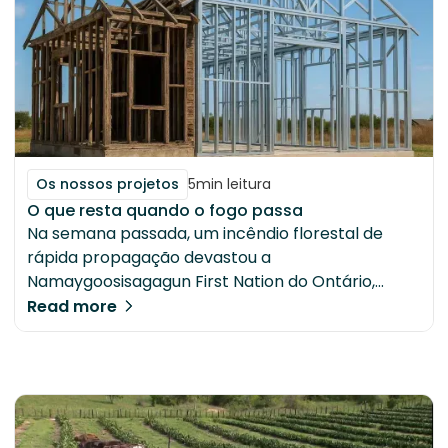
Os nossos projetos
5
min leitura
O que resta quando o fogo passa
Na semana passada, um incêndio florestal de
rápida propagação devastou a
Namaygoosisagagun First Nation do Ontário,
também conhecida como Collins First Nation,
Read more
uma comunidade indígena no noroeste do
Ontário, Canadá, a norte de Thunder Bay.