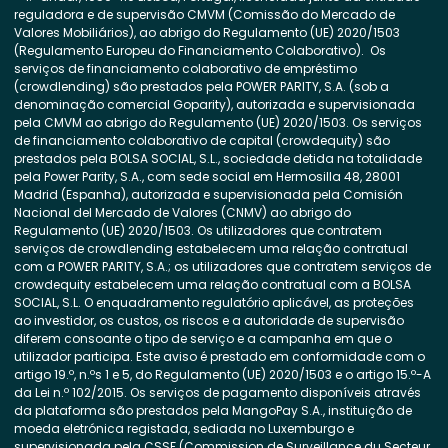
reguladora e de supervisão CMVM (Comissão do Mercado de
Valores Mobiliários), ao abrigo do Regulamento (UE) 2020/1503
(Regulamento Europeu do Financiamento Colaborativo). Os
serviços de financiamento colaborativo de empréstimo
(crowdlending) são prestados pela POWER PARITY, S.A. (sob a
denominação comercial Goparity), autorizada e supervisionada
pela CMVM ao abrigo do Regulamento (UE) 2020/1503. Os serviços
de financiamento colaborativo de capital (crowdequity) são
prestados pela BOLSA SOCIAL, S.L., sociedade detida na totalidade
pela Power Parity, S.A., com sede social em Hermosilla 48, 28001
Madrid (Espanha), autorizada e supervisionada pela Comisión
Nacional del Mercado de Valores (CNMV) ao abrigo do
Regulamento (UE) 2020/1503. Os utilizadores que contratem
serviços de crowdlending estabelecem uma relação contratual
com a POWER PARITY, S.A.; os utilizadores que contratem serviços de
crowdequity estabelecem uma relação contratual com a BOLSA
SOCIAL, S.L. O enquadramento regulatório aplicável, as proteções
ao investidor, os custos, os riscos e a autoridade de supervisão
diferem consoante o tipo de serviço e a campanha em que o
utilizador participa. Este aviso é prestado em conformidade com o
artigo 19.º, n.ºs 1 e 5, do Regulamento (UE) 2020/1503 e o artigo 15.º-A
da Lei n.º 102/2015. Os serviços de pagamento disponíveis através
da plataforma são prestados pela MangoPay S.A., instituição de
moeda eletrónica registada, sediada no Luxemburgo e
supervisionada pela CSSF (Commission de Surveillance du Secteur