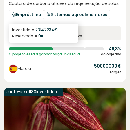
Captura de carbono através da regeneração de solos.
Empréstimo
Sistemas agroalimentares
Investido =
23147234
€
6.3
%
24
Reservado =
0
€
juro anual
prazo
46,3%
O projeto está a ganhar força. Invista já.
do objetivo
50000000
€
Murcia
target
Junte-se a
1180
investidores