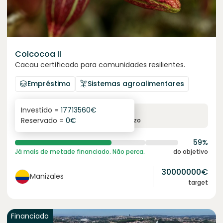
Colcocoa II
Cacau certificado para comunidades resilientes.
Empréstimo
Sistemas agroalimentares
Investido =
17713560
€
6.1
%
6
Reservado =
0
€
juro anual
prazo
59%
Já mais de metade financiado. Não perca.
do objetivo
30000000
€
Manizales
target
Financiado