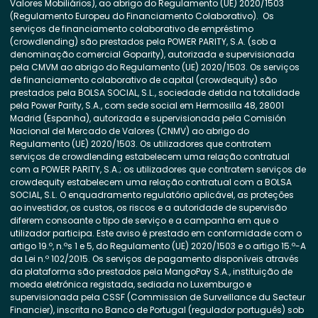
Valores Mobiliários), ao abrigo do Regulamento (UE) 2020/1503
(Regulamento Europeu do Financiamento Colaborativo). Os
serviços de financiamento colaborativo de empréstimo
(crowdlending) são prestados pela POWER PARITY, S.A. (sob a
denominação comercial Goparity), autorizada e supervisionada
pela CMVM ao abrigo do Regulamento (UE) 2020/1503. Os serviços
de financiamento colaborativo de capital (crowdequity) são
prestados pela BOLSA SOCIAL, S.L., sociedade detida na totalidade
pela Power Parity, S.A., com sede social em Hermosilla 48, 28001
Madrid (Espanha), autorizada e supervisionada pela Comisión
Nacional del Mercado de Valores (CNMV) ao abrigo do
Regulamento (UE) 2020/1503. Os utilizadores que contratem
serviços de crowdlending estabelecem uma relação contratual
com a POWER PARITY, S.A.; os utilizadores que contratem serviços de
crowdequity estabelecem uma relação contratual com a BOLSA
SOCIAL, S.L. O enquadramento regulatório aplicável, as proteções
ao investidor, os custos, os riscos e a autoridade de supervisão
diferem consoante o tipo de serviço e a campanha em que o
utilizador participa. Este aviso é prestado em conformidade com o
artigo 19.º, n.ºs 1 e 5, do Regulamento (UE) 2020/1503 e o artigo 15.º-A
da Lei n.º 102/2015. Os serviços de pagamento disponíveis através
da plataforma são prestados pela MangoPay S.A., instituição de
moeda eletrónica registada, sediada no Luxemburgo e
supervisionada pela CSSF (Commission de Surveillance du Secteur
Financier), inscrita no Banco de Portugal (regulador português) sob