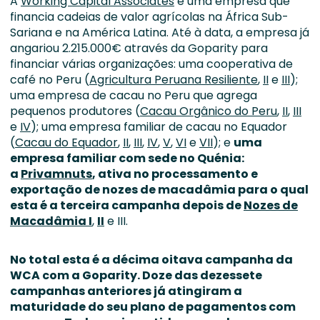
A
Working Capital Associates
é uma empresa que
financia cadeias de valor agrícolas na África Sub-
Sariana e na América Latina. Até à data, a empresa já
angariou 2.215.000€ através da Goparity para
financiar várias organizações: uma cooperativa de
café no Peru (
Agricultura Peruana Resiliente
,
II
e
III
);
uma empresa de cacau no Peru que agrega
pequenos produtores (
Cacau Orgânico do Peru
,
II
,
III
e
IV
); uma empresa familiar de cacau no Equador
(
Cacau do Equador
,
II
,
III
,
IV
,
V
,
VI
e
VII
); e
uma
empresa familiar com sede no Quénia:
a
Privamnuts
, ativa no processamento e
exportação de nozes de macadâmia para o qual
esta é a terceira campanha depois de
Nozes de
Macadâmia I
,
II
e III.
No total esta é a décima oitava campanha da
WCA com a Goparity. Doze das dezessete
campanhas anteriores já atingiram a
maturidade do seu plano de pagamentos com