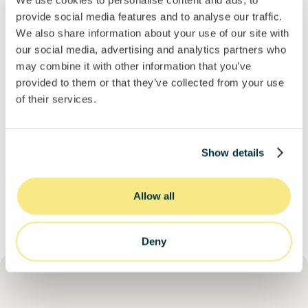
We use cookies to personalise content and ads, to
Mínimo
Objetivo
Máximo
provide social media features and to analyse our traffic.
We also share information about your use of our site with
our social media, advertising and analytics partners who
may combine it with other information that you’ve
Project location
provided to them or that they’ve collected from your use
of their services.
Mount Kenya
Show details
Allow all
Deny