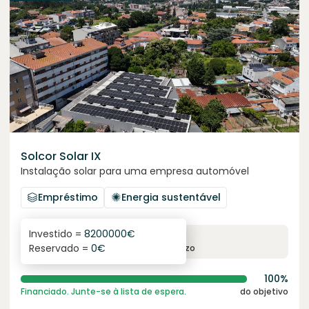
Solcor Solar IX
Instalação solar para uma empresa automóvel
Empréstimo
Energia sustentável
Investido =
8200000
€
6.1
%
96
Reservado =
0
€
juro anual
prazo
100%
Financiado. Junte-se à lista de espera.
do objetivo