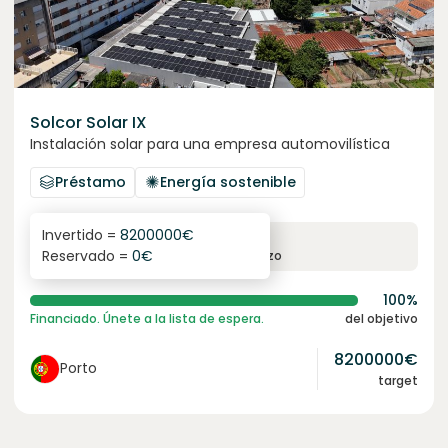
Solcor Solar IX
Instalación solar para una empresa automovilística
Préstamo
Energía sostenible
Invertido =
8200000
€
6.1
%
96
Reservado =
0
€
interés anual
plazo
100%
Financiado. Únete a la lista de espera.
del objetivo
8200000
€
Porto
target