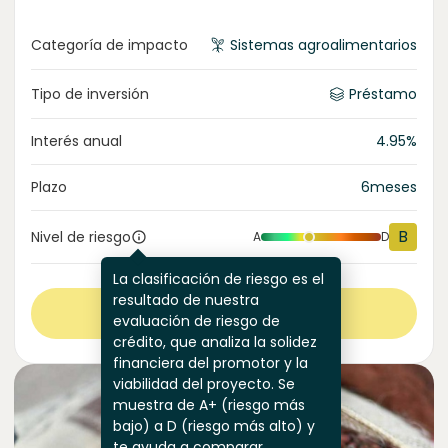
Categoría de impacto
Sistemas agroalimentarios
Tipo de inversión
Préstamo
Interés anual
4.95
%
Plazo
6
meses
B
Nivel de riesgo
A
D
La clasificación de riesgo es el
resultado de nuestra
Ver más
evaluación de riesgo de
crédito, que analiza la solidez
financiera del promotor y la
viabilidad del proyecto. Se
muestra de A+ (riesgo más
bajo) a D (riesgo más alto) y
te ayuda a comparar