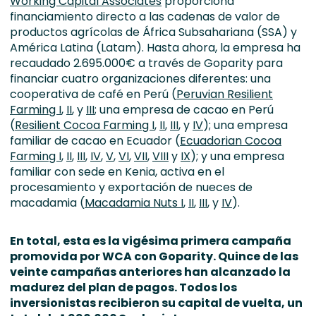
Working Capital Associates
proporciona
financiamiento directo a las cadenas de valor de
productos agrícolas de África Subsahariana (SSA) y
América Latina (Latam). Hasta ahora, la empresa ha
recaudado 2.695.000€ a través de Goparity para
financiar cuatro organizaciones diferentes: una
cooperativa de café en Perú (
Peruvian Resilient
Farming I
,
II
, y
III
; una empresa de cacao en Perú
(
Resilient Cocoa Farming I
,
II
,
III
, y
IV
); una empresa
familiar de cacao en Ecuador (
Ecuadorian Cocoa
Farming I
,
II
,
III
,
IV
,
V
,
VI
,
VII
,
VIII
y
IX
); y una empresa
familiar con sede en Kenia, activa en el
procesamiento y exportación de nueces de
macadamia (
Macadamia Nuts I
,
II
,
III
, y
IV
).
En total, esta es la vigésima primera campaña
promovida por WCA con Goparity. Quince de las
veinte campañas anteriores han alcanzado la
madurez del plan de pagos. Todos los
inversionistas recibieron su capital de vuelta, un