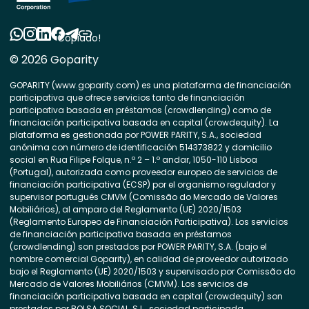
Copiado!
© 2026 Goparity
GOPARITY (www.goparity.com) es una plataforma de financiación
participativa que ofrece servicios tanto de financiación
participativa basada en préstamos (crowdlending) como de
financiación participativa basada en capital (crowdequity). La
plataforma es gestionada por POWER PARITY, S.A., sociedad
anónima con número de identificación 514373822 y domicilio
social en Rua Filipe Folque, n.º 2 – 1.º andar, 1050-110 Lisboa
(Portugal), autorizada como proveedor europeo de servicios de
financiación participativa (ECSP) por el organismo regulador y
supervisor portugués CMVM (Comissão do Mercado de Valores
Mobiliários), al amparo del Reglamento (UE) 2020/1503
(Reglamento Europeo de Financiación Participativa). Los servicios
de financiación participativa basada en préstamos
(crowdlending) son prestados por POWER PARITY, S.A. (bajo el
nombre comercial Goparity), en calidad de proveedor autorizado
bajo el Reglamento (UE) 2020/1503 y supervisado por Comissão do
Mercado de Valores Mobiliários (CMVM). Los servicios de
financiación participativa basada en capital (crowdequity) son
prestados por BOLSA SOCIAL, S.L., sociedad participada