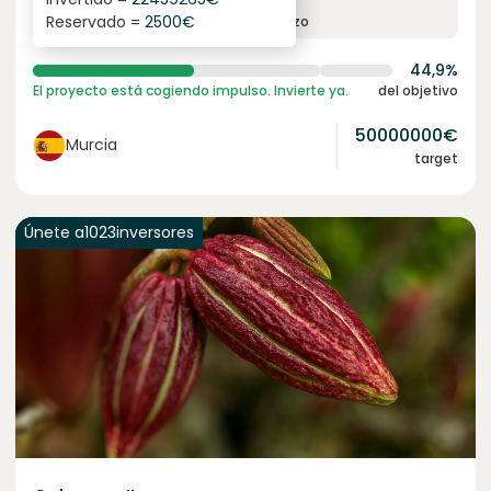
6.3
%
24
Reservado =
2500
€
interés anual
plazo
44,9%
El proyecto está cogiendo impulso. Invierte ya.
del objetivo
50000000
€
Murcia
target
Únete a
1023
inversores