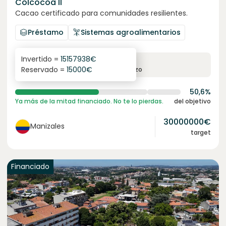
Colcocoa II
Cacao certificado para comunidades resilientes.
Préstamo
Sistemas agroalimentarios
Invertido =
15157938
€
6.1
%
6
Reservado =
15000
€
interés anual
plazo
50,6%
Ya más de la mitad financiado. No te lo pierdas.
del objetivo
30000000
€
Manizales
target
Financiado