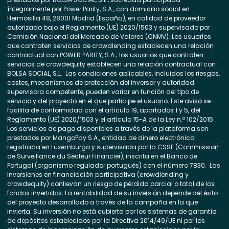
íntegramente por Power Parity, S.A., con domicilio social en
Hermosilla 48, 28001 Madrid (España), en calidad de proveedor
autorizado bajo el Reglamento (UE) 2020/1503 y supervisado por
Comisión Nacional del Mercado de Valores (CNMV). Los usuarios
que contraten servicios de crowdlending establecen una relación
contractual con POWER PARITY, S.A.; los usuarios que contraten
servicios de crowdequity establecen una relación contractual con
BOLSA SOCIAL, S.L. Las condiciones aplicables, incluidos los riesgos,
costes, mecanismos de protección del inversor y autoridad
supervisora competente, pueden variar en función del tipo de
servicio y del proyecto en el que participe el usuario. Este aviso se
facilita de conformidad con el artículo 19, apartados 1 y 5, del
Reglamento (UE) 2020/1503 y el artículo 15-A de la Ley n.º 102/2015.
Los servicios de pago disponibles a través de la plataforma son
prestados por MangoPay S.A., entidad de dinero electrónico
registrada en Luxemburgo y supervisada por la CSSF (Commission
de Surveillance du Secteur Financier), inscrita en el Banco de
Portugal (organismo regulador portugués) con el número 7830. Las
inversiones en financiación participativa (crowdlending y
crowdequity) conllevan un riesgo de pérdida parcial o total de los
fondos invertidos. La rentabilidad de su inversión depende del éxito
del proyecto desarrollado a través de la campaña en la que
invierta. Su inversión no está cubierta por los sistemas de garantía
de depósitos establecidos por la Directiva 2014/49/UE ni por los