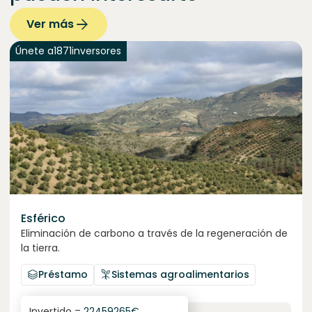
Ver más
Únete a
1871
inversores
Esférico
Eliminación de carbono a través de la regeneración de
la tierra.
Préstamo
Sistemas agroalimentarios
Invertido =
22459265
€