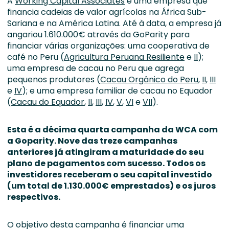
A
Working Capital Associates
é uma empresa que
financia cadeias de valor agrícolas na África Sub-
Sariana e na América Latina. Até à data, a empresa já
angariou 1.610.000€ através da GoParity para
financiar várias organizações: uma cooperativa de
café no Peru (
Agricultura Peruana Resiliente
e
II
);
uma empresa de cacau no Peru que agrega
pequenos produtores (
Cacau Orgânico do Peru
,
II
,
III
e
IV
); e uma empresa familiar de cacau no Equador
(
Cacau do Equador
,
II
,
III
,
IV
,
V
,
VI
e
VII
).
Esta é a décima quarta campanha da WCA com
a Goparity. Nove das treze campanhas
anteriores já atingiram a maturidade do seu
plano de pagamentos com sucesso. Todos os
investidores receberam o seu capital investido
(um
total de 1.130.000€ emprestados)
e os juros
respectivos.
O objetivo desta campanha é financiar uma