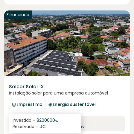
Financiado
Solcor Solar IX
Instalação solar para uma empresa automóvel
Empréstimo
Energia sustentável
Investido =
8200000
€
6.1
%
96
Reservado =
0
€
juro anual
prazo