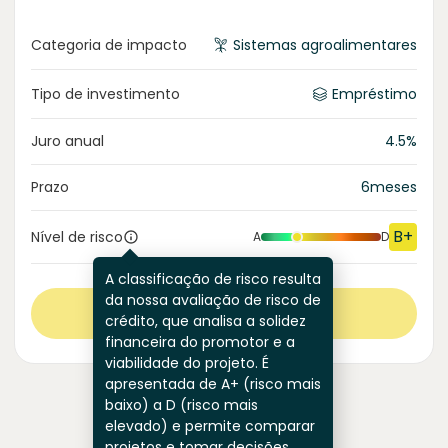
Categoria de impacto
Sistemas agroalimentares
Tipo de investimento
Empréstimo
Juro anual
4.5
%
Prazo
6
meses
B+
Nível de risco
A
D
A classificação de risco resulta
da nossa avaliação de risco de
Ver mais
crédito, que analisa a solidez
financeira do promotor e a
viabilidade do projeto. É
apresentada de A+ (risco mais
baixo) a D (risco mais
elevado) e permite comparar
projetos e tomar decisões