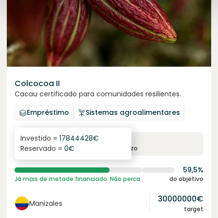
Colcocoa II
Cacau certificado para comunidades resilientes.
Empréstimo
Sistemas agroalimentares
Investido =
17844428
€
6.1
%
6
Reservado =
0
€
juro anual
prazo
59,5%
Já mais de metade financiado. Não perca.
do objetivo
30000000
€
Manizales
target