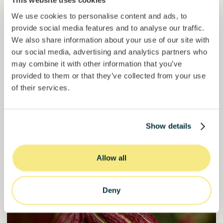
This website uses cookies
We use cookies to personalise content and ads, to
Esférico
provide social media features and to analyse our traffic.
Captura de carbono através da regeneração de solos.
We also share information about your use of our site with
our social media, advertising and analytics partners who
Empréstimo
Sistemas agroalimentares
may combine it with other information that you’ve
provided to them or that they’ve collected from your use
Investido =
23171304
€
6.3
%
24
of their services.
Reservado =
0
€
juro anual
prazo
46,3%
O projeto está a ganhar força. Invista já.
do objetivo
Show details
50000000
€
Murcia
target
Allow all
Junte-se a
1198
investidores
Deny