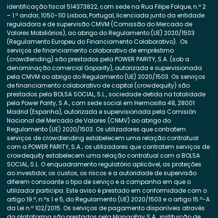
identificação fiscal 514373822, com sede na Rua Filipe Folque, n.º 2
– 1.º andar, 1050-110 Lisboa, Portugal, licenciada junto da entidade
reguladora e de supervisão CMVM (Comissão do Mercado de
Valores Mobiliários), ao abrigo do Regulamento (UE) 2020/1503
(Regulamento Europeu do Financiamento Colaborativo). Os
serviços de financiamento colaborativo de empréstimo
(crowdlending) são prestados pela POWER PARITY, S.A. (sob a
denominação comercial Goparity), autorizada e supervisionada
pela CMVM ao abrigo do Regulamento (UE) 2020/1503. Os serviços
de financiamento colaborativo de capital (crowdequity) são
prestados pela BOLSA SOCIAL, S.L., sociedade detida na totalidade
pela Power Parity, S.A., com sede social em Hermosilla 48, 28001
Madrid (Espanha), autorizada e supervisionada pela Comisión
Nacional del Mercado de Valores (CNMV) ao abrigo do
Regulamento (UE) 2020/1503. Os utilizadores que contratem
serviços de crowdlending estabelecem uma relação contratual
com a POWER PARITY, S.A.; os utilizadores que contratem serviços de
crowdequity estabelecem uma relação contratual com a BOLSA
SOCIAL, S.L. O enquadramento regulatório aplicável, as proteções
ao investidor, os custos, os riscos e a autoridade de supervisão
diferem consoante o tipo de serviço e a campanha em que o
utilizador participa. Este aviso é prestado em conformidade com o
artigo 19.º, n.ºs 1 e 5, do Regulamento (UE) 2020/1503 e o artigo 15.º-A
da Lei n.º 102/2015. Os serviços de pagamento disponíveis através
da plataforma são prestados pela MangoPay S.A., instituição de