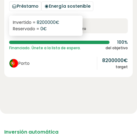
Préstamo
Energía sostenible
Invertido =
8200000
€
6.1
%
96
Reservado =
0
€
interés anual
plazo
100%
Financiado. Únete a la lista de espera.
del objetivo
8200000
€
Porto
target
Inversión automática