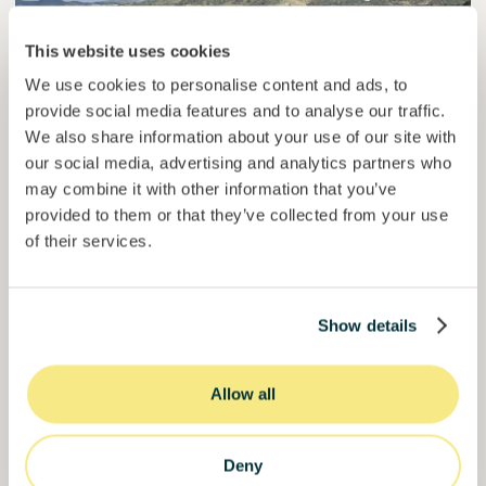
This website uses cookies
We use cookies to personalise content and ads, to
provide social media features and to analyse our traffic.
We also share information about your use of our site with
Esférico
our social media, advertising and analytics partners who
Eliminación de carbono a través de la regeneración de
may combine it with other information that you’ve
la tierra.
provided to them or that they’ve collected from your use
of their services.
Préstamo
Sistemas agroalimentarios
Invertido =
22459265
€
6.3
%
24
Show details
Reservado =
2500
€
interés anual
plazo
44,9%
Allow all
El proyecto está cogiendo impulso. Invierte ya.
del objetivo
50000000
€
Murcia
Deny
target