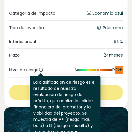
Categoría de impacto
Economía azul
Tipo de inversión
Préstamo
Interés anual
6.5
%
Plazo
24
meses
C+
Nivel de riesgo
A
D
La clasificación de riesgo es el
resultado de nuestra
Ver más
evaluación de riesgo de
crédito, que analiza la solidez
financiera del promotor y la
viabilidad del proyecto. Se
muestra de A+ (riesgo más
bajo) a D (riesgo más alto) y
te ayuda a comparar