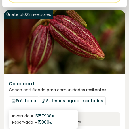
Únete a
1023
inversores
Colcocoa II
Cacao certificado para comunidades resilientes.
Préstamo
Sistemas agroalimentarios
Invertido =
15157938
€
6.1
%
6
Reservado =
15000
€
interés anual
plazo