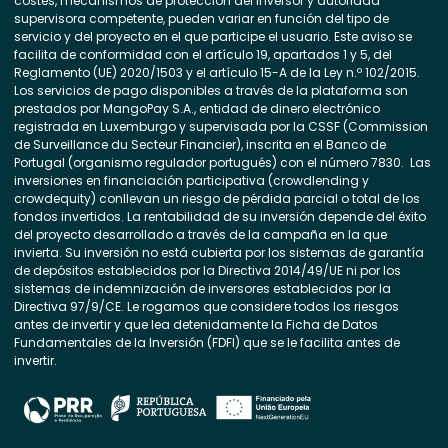
costes, mecanismos de protección del inversor y autoridad
supervisora competente, pueden variar en función del tipo de
servicio y del proyecto en el que participe el usuario. Este aviso se
facilita de conformidad con el artículo 19, apartados 1 y 5, del
Reglamento (UE) 2020/1503 y el artículo 15-A de la Ley n.º 102/2015.
Los servicios de pago disponibles a través de la plataforma son
prestados por MangoPay S.A., entidad de dinero electrónico
registrada en Luxemburgo y supervisada por la CSSF (Commission
de Surveillance du Secteur Financier), inscrita en el Banco de
Portugal (organismo regulador portugués) con el número 7830. Las
inversiones en financiación participativa (crowdlending y
crowdequity) conllevan un riesgo de pérdida parcial o total de los
fondos invertidos. La rentabilidad de su inversión depende del éxito
del proyecto desarrollado a través de la campaña en la que
invierta. Su inversión no está cubierta por los sistemas de garantía
de depósitos establecidos por la Directiva 2014/49/UE ni por los
sistemas de indemnización de inversores establecidos por la
Directiva 97/9/CE. Le rogamos que considere todos los riesgos
antes de invertir y que lea detenidamente la Ficha de Datos
Fundamentales de la Inversión (FDFI) que se le facilita antes de
invertir.