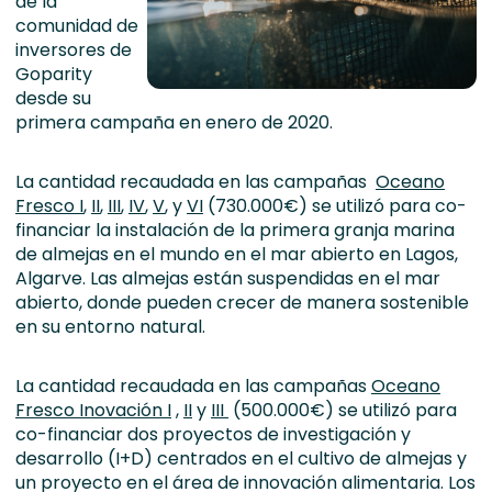
de la
comunidad de
inversores de
Goparity
desde su
primera campaña en enero de 2020.
La cantidad recaudada en las campañas
Oceano
Fresco I
,
II
,
III
,
IV
,
V
, y
VI
(730.000€) se utilizó para co-
financiar la instalación de la primera granja marina
de almejas en el mundo en el mar abierto en Lagos,
Algarve. Las almejas están suspendidas en el mar
abierto, donde pueden crecer de manera sostenible
en su entorno natural.
La cantidad recaudada en las campañas
Oceano
Fresco Inovación I
,
II
y
III
(500.000€) se utilizó para
co-financiar dos proyectos de investigación y
desarrollo (I+D) centrados en el cultivo de almejas y
un proyecto en el área de innovación alimentaria. Los