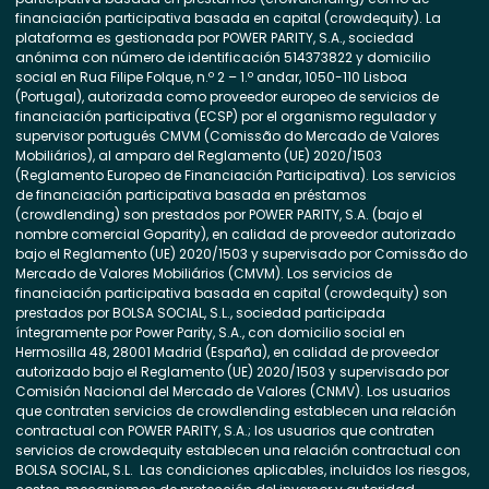
financiación participativa basada en capital (crowdequity). La
plataforma es gestionada por POWER PARITY, S.A., sociedad
anónima con número de identificación 514373822 y domicilio
social en Rua Filipe Folque, n.º 2 – 1.º andar, 1050-110 Lisboa
(Portugal), autorizada como proveedor europeo de servicios de
financiación participativa (ECSP) por el organismo regulador y
supervisor portugués CMVM (Comissão do Mercado de Valores
Mobiliários), al amparo del Reglamento (UE) 2020/1503
(Reglamento Europeo de Financiación Participativa). Los servicios
de financiación participativa basada en préstamos
(crowdlending) son prestados por POWER PARITY, S.A. (bajo el
nombre comercial Goparity), en calidad de proveedor autorizado
bajo el Reglamento (UE) 2020/1503 y supervisado por Comissão do
Mercado de Valores Mobiliários (CMVM). Los servicios de
financiación participativa basada en capital (crowdequity) son
prestados por BOLSA SOCIAL, S.L., sociedad participada
íntegramente por Power Parity, S.A., con domicilio social en
Hermosilla 48, 28001 Madrid (España), en calidad de proveedor
autorizado bajo el Reglamento (UE) 2020/1503 y supervisado por
Comisión Nacional del Mercado de Valores (CNMV). Los usuarios
que contraten servicios de crowdlending establecen una relación
contractual con POWER PARITY, S.A.; los usuarios que contraten
servicios de crowdequity establecen una relación contractual con
BOLSA SOCIAL, S.L. Las condiciones aplicables, incluidos los riesgos,