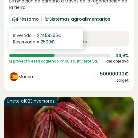
Eliminación de carbono a través de la regeneración de
la tierra.
Préstamo
Sistemas agroalimentarios
Invertido =
22459265
€
6.3
%
24
Reservado =
2500
€
interés anual
plazo
44,9%
El proyecto está cogiendo impulso. Invierte ya.
del objetivo
50000000
€
Murcia
target
Únete a
1023
inversores