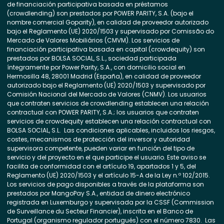
de financiación participativa basada en préstamos
(crowdlending) son prestados por POWER PARITY, S.A. (bajo el
nombre comercial Goparity), en calidad de proveedor autorizado
bajo el Reglamento (UE) 2020/1503 y supervisado por Comissão do
Mercado de Valores Mobiliários (CMVM). Los servicios de
financiación participativa basada en capital (crowdequity) son
prestados por BOLSA SOCIAL, S.L., sociedad participada
íntegramente por Power Parity, S.A., con domicilio social en
Hermosilla 48, 28001 Madrid (España), en calidad de proveedor
autorizado bajo el Reglamento (UE) 2020/1503 y supervisado por
Comisión Nacional del Mercado de Valores (CNMV). Los usuarios
que contraten servicios de crowdlending establecen una relación
contractual con POWER PARITY, S.A.; los usuarios que contraten
servicios de crowdequity establecen una relación contractual con
BOLSA SOCIAL, S.L. Las condiciones aplicables, incluidos los riesgos,
costes, mecanismos de protección del inversor y autoridad
supervisora competente, pueden variar en función del tipo de
servicio y del proyecto en el que participe el usuario. Este aviso se
facilita de conformidad con el artículo 19, apartados 1 y 5, del
Reglamento (UE) 2020/1503 y el artículo 15-A de la Ley n.º 102/2015.
Los servicios de pago disponibles a través de la plataforma son
prestados por MangoPay S.A., entidad de dinero electrónico
registrada en Luxemburgo y supervisada por la CSSF (Commission
de Surveillance du Secteur Financier), inscrita en el Banco de
Portugal (organismo regulador portugués) con el número 7830. Las