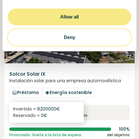
Allow all
Deny
Solcor Solar IX
Instalación solar para una empresa automovilística
Préstamo
Energía sostenible
Invertido =
8200000
€
6.1
%
96
Reservado =
0
€
interés anual
plazo
100%
Financiado. Únete a la lista de espera.
del objetivo