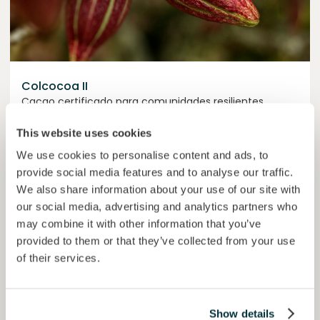
Colcocoa II
Cacao certificado para comunidades resilientes.
Préstamo
Sistemas agroalimentarios
This website uses cookies
We use cookies to personalise content and ads, to
Invertido =
15157938
€
6.1
%
6
provide social media features and to analyse our traffic.
Reservado =
15000
€
interés anual
plazo
We also share information about your use of our site with
our social media, advertising and analytics partners who
50,6%
may combine it with other information that you’ve
Ya más de la mitad financiado. No te lo pierdas.
del objetivo
provided to them or that they’ve collected from your use
30000000
€
of their services.
Manizales
target
Show details
Financiado