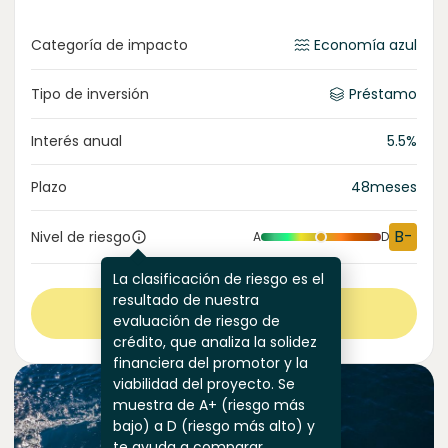
Categoría de impacto
Economía azul
Tipo de inversión
Préstamo
Interés anual
5.5
%
Plazo
48
meses
B-
Nivel de riesgo
A
D
La clasificación de riesgo es el
resultado de nuestra
Ver más
evaluación de riesgo de
crédito, que analiza la solidez
financiera del promotor y la
viabilidad del proyecto. Se
muestra de A+ (riesgo más
bajo) a D (riesgo más alto) y
te ayuda a comparar