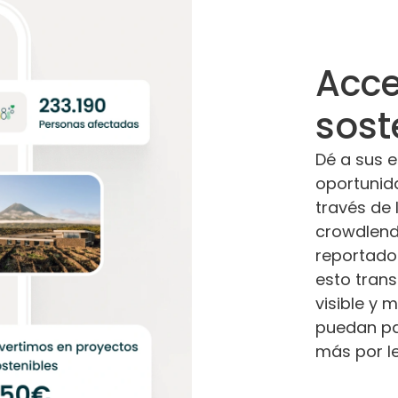
Acce
sost
Dé a sus 
oportunida
través de
crowdlend
reportado
esto trans
visible y 
puedan par
más por le