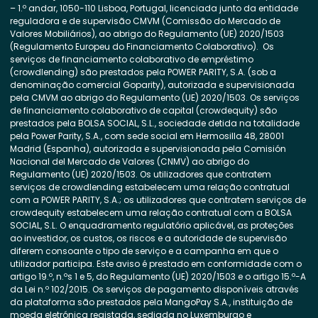
– 1.º andar, 1050-110 Lisboa, Portugal, licenciada junto da entidade
reguladora e de supervisão CMVM (Comissão do Mercado de
Valores Mobiliários), ao abrigo do Regulamento (UE) 2020/1503
(Regulamento Europeu do Financiamento Colaborativo). Os
serviços de financiamento colaborativo de empréstimo
(crowdlending) são prestados pela POWER PARITY, S.A. (sob a
denominação comercial Goparity), autorizada e supervisionada
pela CMVM ao abrigo do Regulamento (UE) 2020/1503. Os serviços
de financiamento colaborativo de capital (crowdequity) são
prestados pela BOLSA SOCIAL, S.L., sociedade detida na totalidade
pela Power Parity, S.A., com sede social em Hermosilla 48, 28001
Madrid (Espanha), autorizada e supervisionada pela Comisión
Nacional del Mercado de Valores (CNMV) ao abrigo do
Regulamento (UE) 2020/1503. Os utilizadores que contratem
serviços de crowdlending estabelecem uma relação contratual
com a POWER PARITY, S.A.; os utilizadores que contratem serviços de
crowdequity estabelecem uma relação contratual com a BOLSA
SOCIAL, S.L. O enquadramento regulatório aplicável, as proteções
ao investidor, os custos, os riscos e a autoridade de supervisão
diferem consoante o tipo de serviço e a campanha em que o
utilizador participa. Este aviso é prestado em conformidade com o
artigo 19.º, n.ºs 1 e 5, do Regulamento (UE) 2020/1503 e o artigo 15.º-A
da Lei n.º 102/2015. Os serviços de pagamento disponíveis através
da plataforma são prestados pela MangoPay S.A., instituição de
moeda eletrónica registada, sediada no Luxemburgo e