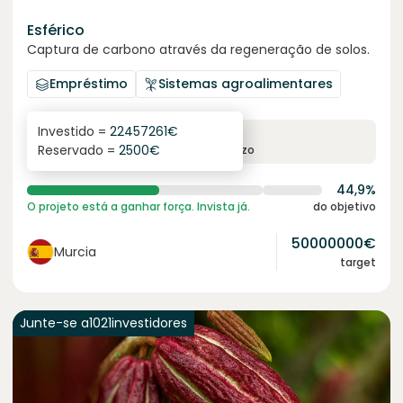
Esférico
Captura de carbono através da regeneração de solos.
Empréstimo
Sistemas agroalimentares
Investido =
22457261
€
6.3
%
24
Reservado =
2500
€
juro anual
prazo
44,9%
O projeto está a ganhar força. Invista já.
do objetivo
50000000
€
Murcia
target
Junte-se a
1021
investidores