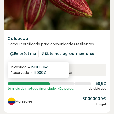
Colcocoa II
Cacau certificado para comunidades resilientes.
Empréstimo
Sistemas agroalimentares
Investido =
15136681
€
6.1
%
6
Reservado =
15000
€
juro anual
prazo
50,5%
Já mais de metade financiado. Não perca.
do objetivo
30000000
€
Manizales
target