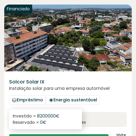
Financiado
Solcor Solar IX
Instalação solar para uma empresa automóvel
Empréstimo
Energia sustentável
Investido =
8200000
€
6.1
%
96
Reservado =
0
€
juro anual
prazo
100%