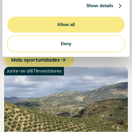
Show details
Descubra outras
Allow all
oportunidades
que podem
Deny
ser do seu interesse
Mais oportunidades
Junte-se a
1871
investidores