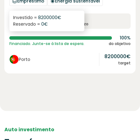
Empréstimo
Energia sustentável
Investido =
8200000
€
6.1
%
96
Reservado =
0
€
juro anual
prazo
100%
Financiado. Junte-se à lista de espera.
do objetivo
8200000
€
Porto
target
Auto investimento