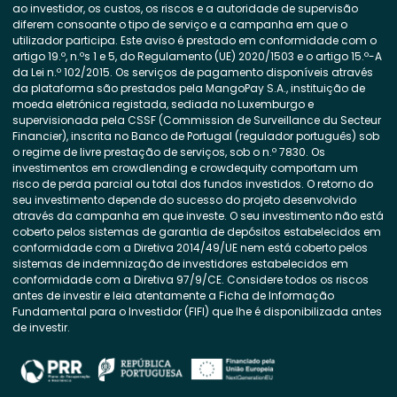
ao investidor, os custos, os riscos e a autoridade de supervisão
diferem consoante o tipo de serviço e a campanha em que o
utilizador participa. Este aviso é prestado em conformidade com o
artigo 19.º, n.ºs 1 e 5, do Regulamento (UE) 2020/1503 e o artigo 15.º-A
da Lei n.º 102/2015. Os serviços de pagamento disponíveis através
da plataforma são prestados pela MangoPay S.A., instituição de
moeda eletrónica registada, sediada no Luxemburgo e
supervisionada pela CSSF (Commission de Surveillance du Secteur
Financier), inscrita no Banco de Portugal (regulador português) sob
o regime de livre prestação de serviços, sob o n.º 7830. Os
investimentos em crowdlending e crowdequity comportam um
risco de perda parcial ou total dos fundos investidos. O retorno do
seu investimento depende do sucesso do projeto desenvolvido
através da campanha em que investe. O seu investimento não está
coberto pelos sistemas de garantia de depósitos estabelecidos em
conformidade com a Diretiva 2014/49/UE nem está coberto pelos
sistemas de indemnização de investidores estabelecidos em
conformidade com a Diretiva 97/9/CE. Considere todos os riscos
antes de investir e leia atentamente a Ficha de Informação
Fundamental para o Investidor (FIFI) que lhe é disponibilizada antes
de investir.