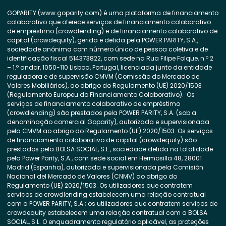
GOPARITY (www.goparity.com) é uma plataforma de financiamento
colaborativo que oferece serviços de financiamento colaborativo
de empréstimo (crowdlending) e de financiamento colaborativo de
capital (crowdequity), gerida e detida pela POWER PARITY, S.A.,
sociedade anónima com número único de pessoa coletiva e de
identificação fiscal 514373822, com sede na Rua Filipe Folque, n.º 2
– 1.º andar, 1050-110 Lisboa, Portugal, licenciada junto da entidade
reguladora e de supervisão CMVM (Comissão do Mercado de
Valores Mobiliários), ao abrigo do Regulamento (UE) 2020/1503
(Regulamento Europeu do Financiamento Colaborativo). Os
serviços de financiamento colaborativo de empréstimo
(crowdlending) são prestados pela POWER PARITY, S.A. (sob a
denominação comercial Goparity), autorizada e supervisionada
pela CMVM ao abrigo do Regulamento (UE) 2020/1503. Os serviços
de financiamento colaborativo de capital (crowdequity) são
prestados pela BOLSA SOCIAL, S.L., sociedade detida na totalidade
pela Power Parity, S.A., com sede social em Hermosilla 48, 28001
Madrid (Espanha), autorizada e supervisionada pela Comisión
Nacional del Mercado de Valores (CNMV) ao abrigo do
Regulamento (UE) 2020/1503. Os utilizadores que contratem
serviços de crowdlending estabelecem uma relação contratual
com a POWER PARITY, S.A.; os utilizadores que contratem serviços de
crowdequity estabelecem uma relação contratual com a BOLSA
SOCIAL, S.L. O enquadramento regulatório aplicável, as proteções