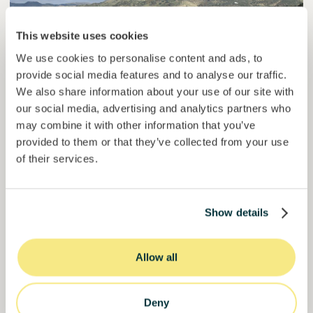
This website uses cookies
We use cookies to personalise content and ads, to
provide social media features and to analyse our traffic.
We also share information about your use of our site with
Esférico
our social media, advertising and analytics partners who
Captura de carbono através da regeneração de solos.
may combine it with other information that you’ve
provided to them or that they’ve collected from your use
Empréstimo
Sistemas agroalimentares
of their services.
Investido =
22457261
€
6.3
%
24
Reservado =
2500
€
juro anual
prazo
Show details
44,9%
O projeto está a ganhar força. Invista já.
do objetivo
Allow all
50000000
€
Murcia
target
Deny