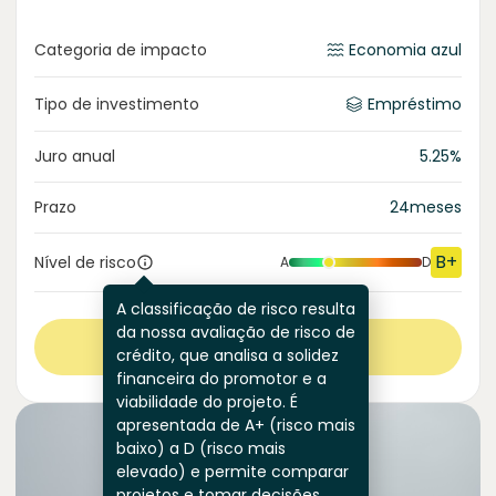
Categoria de impacto
Economia azul
Tipo de investimento
Empréstimo
Juro anual
5.25
%
Prazo
24
meses
B+
Nível de risco
A
D
A classificação de risco resulta
da nossa avaliação de risco de
Ver mais
crédito, que analisa a solidez
financeira do promotor e a
viabilidade do projeto. É
apresentada de A+ (risco mais
baixo) a D (risco mais
elevado) e permite comparar
projetos e tomar decisões