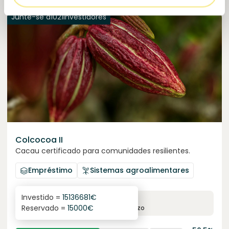
Junte-se a
1021
investidores
Colcocoa II
Cacau certificado para comunidades resilientes.
Empréstimo
Sistemas agroalimentares
Investido =
15136681
€
6.1
%
6
Reservado =
15000
€
juro anual
prazo