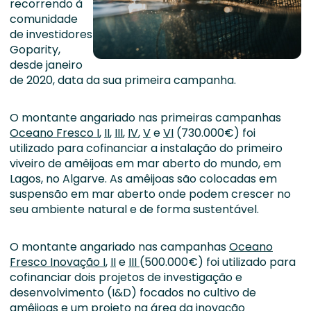
recorrendo à
comunidade
de investidores
Goparity,
desde janeiro
de 2020, data da sua primeira campanha.
O montante angariado nas primeiras campanhas
Oceano Fresco I
,
II
,
III
,
IV
,
V
e
VI
(730.000€) foi
utilizado para cofinanciar a instalação do primeiro
viveiro de amêijoas em mar aberto do mundo, em
Lagos, no Algarve. As amêijoas são colocadas em
suspensão em mar aberto onde podem crescer no
seu ambiente natural e de forma sustentável.
O montante angariado nas campanhas
Oceano
Fresco Inovação I
,
II
e
III
(500.000€) foi utilizado para
cofinanciar dois projetos de investigação e
desenvolvimento (I&D) focados no cultivo de
amêijoas e um projeto na área da inovação