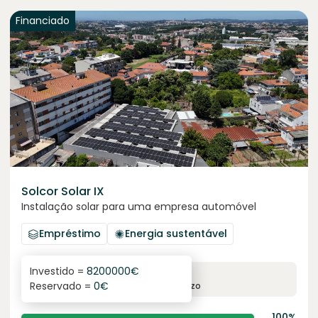
Financiado
Solcor Solar IX
Instalação solar para uma empresa automóvel
Empréstimo
Energia sustentável
Investido =
8200000
€
6.1
%
96
Reservado =
0
€
juro anual
prazo
100%