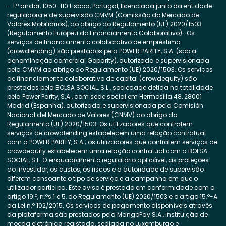
– 1.º andar, 1050-110 Lisboa, Portugal, licenciada junto da entidade
reguladora e de supervisão CMVM (Comissão do Mercado de
Valores Mobiliários), ao abrigo do Regulamento (UE) 2020/1503
(Regulamento Europeu do Financiamento Colaborativo). Os
serviços de financiamento colaborativo de empréstimo
(crowdlending) são prestados pela POWER PARITY, S.A. (sob a
denominação comercial Goparity), autorizada e supervisionada
pela CMVM ao abrigo do Regulamento (UE) 2020/1503. Os serviços
de financiamento colaborativo de capital (crowdequity) são
prestados pela BOLSA SOCIAL, S.L., sociedade detida na totalidade
pela Power Parity, S.A., com sede social em Hermosilla 48, 28001
Madrid (Espanha), autorizada e supervisionada pela Comisión
Nacional del Mercado de Valores (CNMV) ao abrigo do
Regulamento (UE) 2020/1503. Os utilizadores que contratem
serviços de crowdlending estabelecem uma relação contratual
com a POWER PARITY, S.A.; os utilizadores que contratem serviços de
crowdequity estabelecem uma relação contratual com a BOLSA
SOCIAL, S.L. O enquadramento regulatório aplicável, as proteções
ao investidor, os custos, os riscos e a autoridade de supervisão
diferem consoante o tipo de serviço e a campanha em que o
utilizador participa. Este aviso é prestado em conformidade com o
artigo 19.º, n.ºs 1 e 5, do Regulamento (UE) 2020/1503 e o artigo 15.º-A
da Lei n.º 102/2015. Os serviços de pagamento disponíveis através
da plataforma são prestados pela MangoPay S.A., instituição de
moeda eletrónica registada, sediada no Luxemburgo e