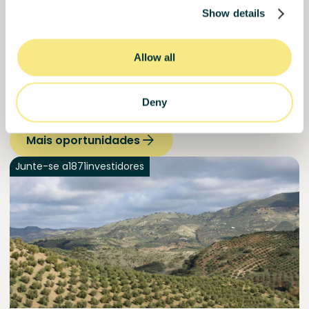
Show details
Descubra outras
Allow all
oportunidades
que podem
Deny
ser do seu interesse
Mais oportunidades
Junte-se a
1871
investidores