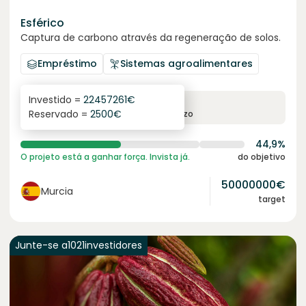
Esférico
Captura de carbono através da regeneração de solos.
Empréstimo
Sistemas agroalimentares
Investido =
22457261
€
6.3
%
24
Reservado =
2500
€
juro anual
prazo
44,9%
O projeto está a ganhar força. Invista já.
do objetivo
50000000
€
Murcia
target
Junte-se a
1021
investidores