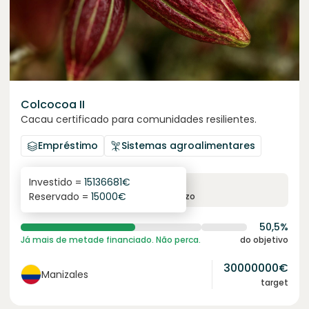
Colcocoa II
Cacau certificado para comunidades resilientes.
Empréstimo
Sistemas agroalimentares
Investido =
15136681
€
6.1
%
6
Reservado =
15000
€
juro anual
prazo
50,5%
Já mais de metade financiado. Não perca.
do objetivo
30000000
€
Manizales
target