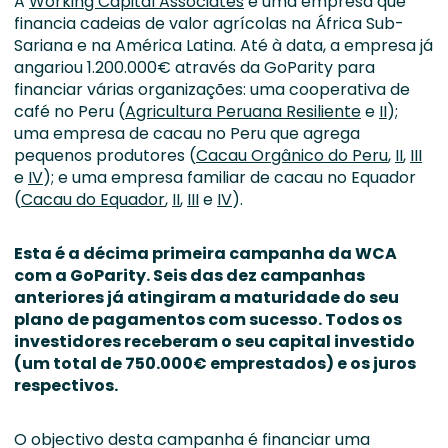
A
Working Capital Associates
é uma empresa que
financia cadeias de valor agrícolas na África Sub-
Sariana e na América Latina. Até à data, a empresa já
angariou 1.200.000€ através da GoParity para
financiar várias organizações: uma cooperativa de
café no Peru (
Agricultura Peruana Resiliente
e
II
);
uma empresa de cacau no Peru que agrega
pequenos produtores (
Cacau Orgânico do Peru
,
II
,
III
e
IV
); e uma empresa familiar de cacau no Equador
(
Cacau do Equador
,
II
,
III
e
IV
).
Esta é a décima primeira campanha da WCA
com a GoParity. Seis das dez campanhas
anteriores já atingiram a maturidade do seu
plano de pagamentos com sucesso. Todos os
investidores receberam o seu capital investido
(um
total de 750.000€ emprestados)
e os juros
respectivos.
O objectivo desta campanha é financiar uma