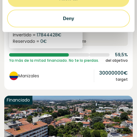
Colcocoa II
Cacao certificado para comunidades resilientes.
Préstamo
Sistemas agroalimentarios
Deny
Invertido =
17844428
€
6.1
%
6
Reservado =
0
€
interés anual
plazo
59,5%
Ya más de la mitad financiado. No te lo pierdas.
del objetivo
30000000
€
Manizales
target
Financiado