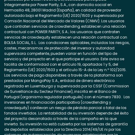
íntegramente por Power Parity, S.A., con domicilio social en
Hermosilla 48, 28001 Madrid (España), en calidad de proveedor
autorizado bajo el Reglamento (UE) 2020/1503 y supervisado por
Comisión Nacional del Mercado de Valores (CNMV). Los usuarios
que contraten servicios de crowdlending establecen una relación
contractual con POWER PARITY, S.A.; los usuarios que contraten
servicios de crowdequity establecen una relación contractual con
BOLSA SOCIAL, S.L. Las condiciones aplicables, incluidos los riesgos,
costes, mecanismos de protección del inversor y autoridad
supervisora competente, pueden variar en función del tipo de
servicio y del proyecto en el que participe el usuario. Este aviso se
facilita de conformidad con el artículo 19, apartados 1 y 5, del
Reglamento (UE) 2020/1503 y el artículo 15-A de la Ley n.º 102/2015.
Los servicios de pago disponibles a través de la plataforma son
prestados por MangoPay S.A., entidad de dinero electrónico
registrada en Luxemburgo y supervisada por la CSSF (Commission
de Surveillance du Secteur Financier), inscrita en el Banco de
Portugal (organismo regulador portugués) con el número 7830. Las
inversiones en financiación participativa (crowdlending y
crowdequity) conllevan un riesgo de pérdida parcial o total de los
fondos invertidos. La rentabilidad de su inversión depende del éxito
del proyecto desarrollado a través de la campaña en la que
invierta. Su inversión no está cubierta por los sistemas de garantía
de depósitos establecidos por la Directiva 2014/49/UE ni por los
sistemas de indemnización de inversores establecidos por la