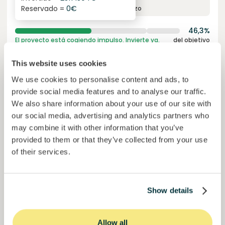
Reservado =
0
€
interés anual
plazo
46,3%
El proyecto está cogiendo impulso. Invierte ya.
del objetivo
50000000
€
This website uses cookies
Murcia
target
We use cookies to personalise content and ads, to
provide social media features and to analyse our traffic.
We also share information about your use of our site with
Únete a
1198
inversores
our social media, advertising and analytics partners who
may combine it with other information that you’ve
provided to them or that they’ve collected from your use
of their services.
Show details
Allow all