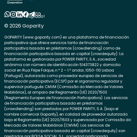
Copiado!
© 2026 Goparity
GOPARITY (www.goparity.com) es una plataforma de financiación
participativa que ofrece servicios tanto de financiación
participativa basada en préstamos (crowdlending) como de
financiación participativa basada en capital (crowdequity). La
plataforma es gestionada por POWER PARITY, S.A., sociedad
anónima con número de identificación 514373822 y domicilio
social en Rua Filipe Folque, n.º 2 – 1.º andar, 1050-110 Lisboa
(Portugal), autorizada como proveedor europeo de servicios de
financiación participativa (ECSP) por el organismo regulador y
supervisor portugués CMVM (Comissão do Mercado de Valores
Mobiliários), al amparo del Reglamento (UE) 2020/1503
(Reglamento Europeo de Financiación Participativa). Los servicios
de financiación participativa basada en préstamos
(crowdlending) son prestados por POWER PARITY, S.A. (bajo el
nombre comercial Goparity), en calidad de proveedor autorizado
bajo el Reglamento (UE) 2020/1503 y supervisado por Comissão do
Mercado de Valores Mobiliários (CMVM). Los servicios de
financiación participativa basada en capital (crowdequity) son
prestados por BOLSA SOCIAL, S.L., sociedad participada