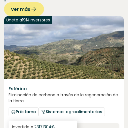
Ver más
Únete a
1914
inversores
Esférico
Eliminación de carbono a través de la regeneración de
la tierra.
Préstamo
Sistemas agroalimentarios
Invertido =
23171304
€
6.3
%
24