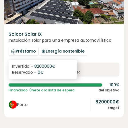
Solcor Solar IX
Instalación solar para una empresa automovilística
Préstamo
Energía sostenible
Invertido =
8200000
€
6.1
%
96
Reservado =
0
€
interés anual
plazo
100%
Financiado. Únete a la lista de espera.
del objetivo
8200000
€
Porto
target