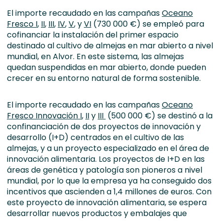
El importe recaudado en las campañas
Oceano
Fresco I
,
II
,
III
,
IV
,
V
, y
VI
(730 000 €) se empleó para
cofinanciar la instalación del primer espacio
destinado al cultivo de almejas en mar abierto a nivel
mundial, en Alvor. En este sistema, las almejas
quedan suspendidas en mar abierto, donde pueden
crecer en su entorno natural de forma sostenible.
El importe recaudado en las campañas
Oceano
Fresco Innovación I
,
II
y
III
(500 000 €) se destinó a la
confinanciación de dos proyectos de innovación y
desarrollo (I+D) centrados en el cultivo de las
almejas, y a un proyecto especializado en el área de
innovación alimentaria. Los proyectos de I+D en las
áreas de genética y patología son pioneros a nivel
mundial, por lo que la empresa ya ha conseguido dos
incentivos que ascienden a 1,4 millones de euros. Con
este proyecto de innovación alimentaria, se espera
desarrollar nuevos productos y embalajes que