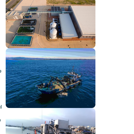
e
l
e