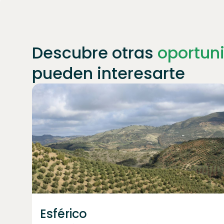
Descubre otras
oportun
pueden interesarte
Únete a
1871
inversores
Esférico