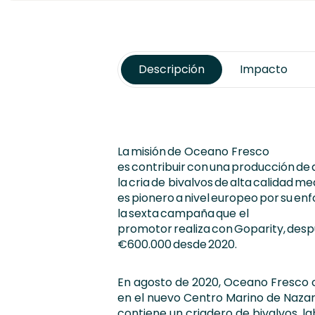
Descripción
Impacto
La misión de
Oceano
Fresco
es contribuir con una producción de 
la
cria
de bivalvos
de alta calidad me
es pionero a nivel europeo por su enfo
la sexta campaña que el
promotor realiza con
Goparity
, des
€600.000 desde 2020.
En agosto de 2020,
Oceano
Fresco c
en el nuevo Centro Marino de Nazar
contiene un criadero de bivalvos, la