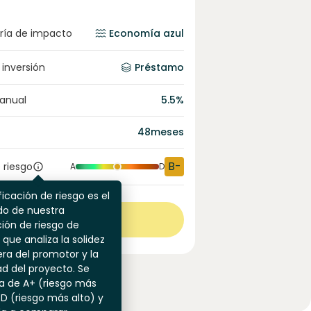
ría de impacto
Economía azul
 inversión
Préstamo
 anual
5.5
%
48
meses
B-
 riesgo
A
D
ficación de riesgo es el
do de nuestra
Ver más
ión de riesgo de
 que analiza la solidez
era del promotor y la
dad del proyecto. Se
a de A+ (riesgo más
 D (riesgo más alto) y