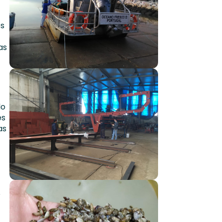
es
as
lo
és
as
e