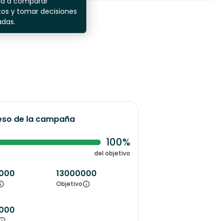
da a comparar
os y tomar decisiones
adas.
eso de la campaña
100%
del objetivo
000
13000000
Objetivo
000