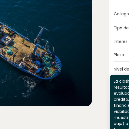
Catego
Tipo de
Interés
Plazo
Nivel de
La clasi
resulta
evaluac
crédito,
financi
viabili
muestr
bajo) a