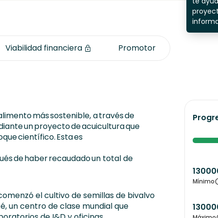
te ayu
proyect
inform
Viabilidad financiera
Promotor
alimento más sostenible, a través de
Progr
diante un proyecto de acuicultura que
que científico. Esta es
pués de haber recaudado un total de
13000
Mínimo
omenzó el cultivo de semillas de bivalvo
é, un centro de clase mundial que
13000
boratorios de I&D y oficinas.
Máximo