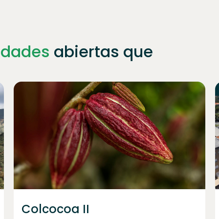
idades
abiertas que
Únete a
1023
inversores
Colcocoa II