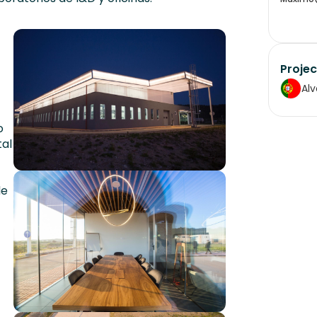
Projec
Alv
o
al
de