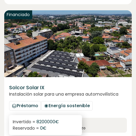
Financiado
Solcor Solar IX
Instalación solar para una empresa automovilística
Préstamo
Energía sostenible
Invertido =
8200000
€
6.1
%
96
Reservado =
0
€
interés anual
plazo