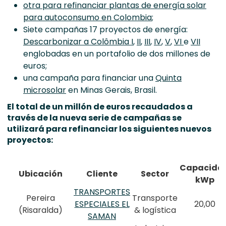
otra para refinanciar plantas de energía solar
para autoconsumo en Colombia
;
Siete campañas 17 proyectos de energía:
Descarbonizar a Colômbia I
,
II
,
III
,
IV
,
V
,
VI
e
VII
englobadas en un portafolio de dos millones de
euros;
una campaña para financiar una
Quinta
microsolar
en Minas Gerais, Brasil.
El total de un millón de euros recaudados a
través de la nueva serie de campañas se
utilizará para refinanciar los siguientes nuevos
proyectos:
Capacida
Ubicación
Cliente
Sector
kWp
TRANSPORTES
Pereira
Transporte
ESPECIALES EL
20,00
(Risaralda)
& logística
SAMAN