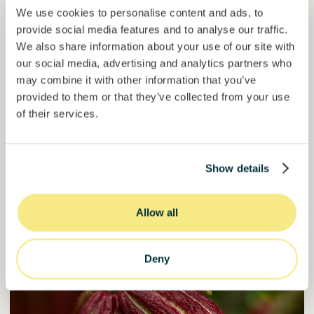
We use cookies to personalise content and ads, to
Esférico
provide social media features and to analyse our traffic.
Eliminación de carbono a través de la regeneración de
We also share information about your use of our site with
la tierra.
our social media, advertising and analytics partners who
Préstamo
Sistemas agroalimentarios
may combine it with other information that you’ve
provided to them or that they’ve collected from your use
of their services.
Invertido =
23171304
€
6.3
%
24
Reservado =
0
€
interés anual
plazo
46,3%
Show details
El proyecto está cogiendo impulso. Invierte ya.
del objetivo
50000000
€
Murcia
Allow all
target
Deny
Únete a
1198
inversores