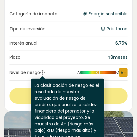
Categoría de impacto
Energía sostenible
Tipo de inversión
Préstamo
Interés anual
6.75
%
Plazo
48
meses
B-
Nivel de riesgo
A
D
La clasificación de riesgo es el
resultado de nuestra
Ver más
evaluación de riesgo de
crédito, que analiza la solidez
financiera del promotor y la
viabilidad del proyecto. Se
muestra de A+ (riesgo más
bajo) a D (riesgo más alto) y
te ayuda a comparar