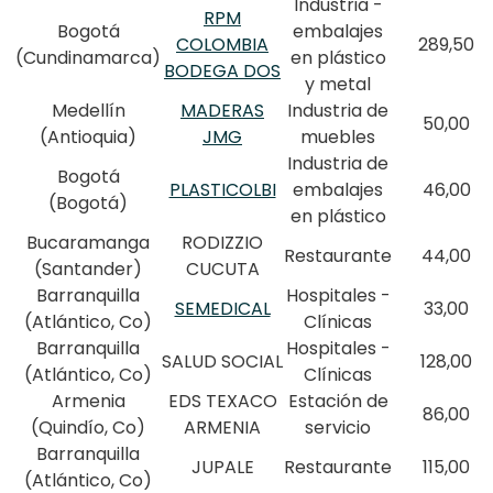
Industria -
RPM
Bogotá
embalajes
COLOMBIA
289,50
(Cundinamarca)
en plástico
BODEGA DOS
y metal
Medellín
MADERAS
Industria de
50,00
(Antioquia)
JMG
muebles
Industria de
Bogotá
PLASTICOLBI
embalajes
46,00
(Bogotá)
en plástico
Bucaramanga
RODIZZIO
Restaurante
44,00
(Santander)
CUCUTA
Barranquilla
Hospitales -
SEMEDICAL
33,00
(Atlántico, Co)
Clínicas
Barranquilla
Hospitales -
SALUD SOCIAL
128,00
(Atlántico, Co)
Clínicas
Armenia
EDS TEXACO
Estación de
86,00
(Quindío, Co)
ARMENIA
servicio
Barranquilla
JUPALE
Restaurante
115,00
(Atlántico, Co)