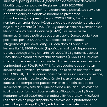
supervisor portugués CMVM (Comissão do Mercado de Valores
Mobiliários), al amparo del Reglamento (UE) 2020/1503
(Reglamento Europeo de Financiación Participativa). Los servicios
de financiación participativa basada en préstamos
(crowdlending) son prestados por POWER PARITY, S.A. (bajo el
nombre comercial Goparity), en calidad de proveedor autorizado
bajo el Reglamento (UE) 2020/1503 y supervisado por Comissão do
Mercado de Valores Mobiliários (CMVM). Los servicios de
financiación participativa basada en capital (crowdequity) son
prestados por BOLSA SOCIAL, S.L., sociedad participada
íntegramente por Power Parity, S.A., con domicilio social en
Hermosilla 48, 28001 Madrid (España), en calidad de proveedor
autorizado bajo el Reglamento (UE) 2020/1503 y supervisado por
Comisión Nacional del Mercado de Valores (CNMV). Los usuarios
que contraten servicios de crowdlending establecen una relación
contractual con POWER PARITY, S.A.; los usuarios que contraten
servicios de crowdequity establecen una relación contractual con
BOLSA SOCIAL, S.L. Las condiciones aplicables, incluidos los riesgos,
costes, mecanismos de protección del inversor y autoridad
supervisora competente, pueden variar en función del tipo de
servicio y del proyecto en el que participe el usuario. Este aviso se
facilita de conformidad con el artículo 19, apartados 1 y 5, del
Reglamento (UE) 2020/1503 y el artículo 15-A de la Ley n.º 102/2015.
Los servicios de pago disponibles a través de la plataforma son
prestados por MangoPay S.A., entidad de dinero electrónico