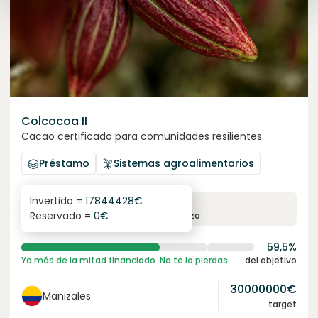
Colcocoa II
Cacao certificado para comunidades resilientes.
Préstamo
Sistemas agroalimentarios
Invertido =
17844428
€
6.1
%
6
Reservado =
0
€
interés anual
plazo
59,5%
Ya más de la mitad financiado. No te lo pierdas.
del objetivo
30000000
€
Manizales
target