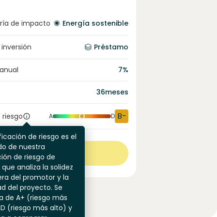
ría de impacto
Energía sostenible
 inversión
Préstamo
 anual
7
%
36
meses
B-
 riesgo
A
D
ficación de riesgo es el
do de nuestra
Ver más
ión de riesgo de
 que analiza la solidez
era del promotor y la
dad del proyecto. Se
a de A+ (riesgo más
 D (riesgo más alto) y