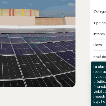
Catego
Tipo de
Interés
Plazo
Nivel de
La clasi
resulta
evaluac
crédito,
financi
viabili
muestr
bajo) a