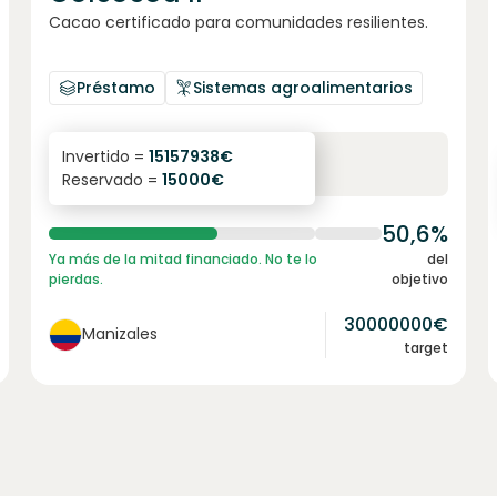
Cacao certificado para comunidades resilientes.
Préstamo
Sistemas agroalimentarios
6.1
%
6
Invertido =
15157938
€
Reservado =
15000
€
interés anual
plazo
50,6%
Ya más de la mitad financiado. No te lo
del
pierdas.
objetivo
30000000
€
Manizales
target