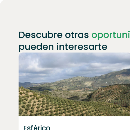
Descubre otras
oportun
pueden interesarte
Únete a
1871
inversores
Esférico