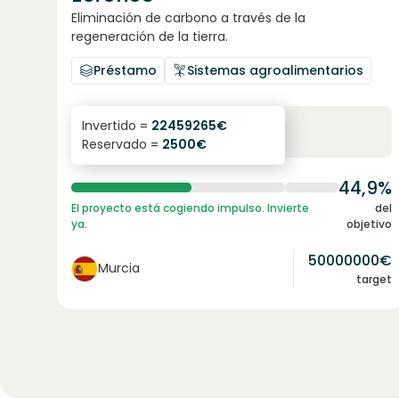
Eliminación de carbono a través de la
regeneración de la tierra.
Préstamo
Sistemas agroalimentarios
6.3
%
24
Invertido =
22459265
€
Reservado =
2500
€
interés anual
plazo
44,9%
El proyecto está cogiendo impulso. Invierte
del
ya.
objetivo
50000000
€
Murcia
target