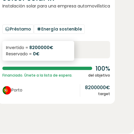
Instalación solar para una empresa automovilística
Préstamo
Energía sostenible
6.1
%
96
Invertido =
8200000
€
Reservado =
0
€
interés anual
plazo
100%
Financiado. Únete a la lista de espera.
del objetivo
8200000
€
Porto
target