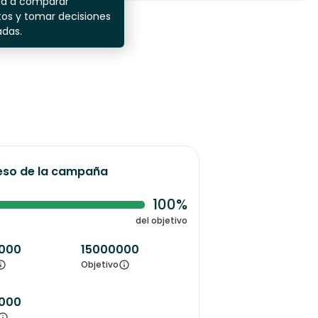
da a comparar
os y tomar decisiones
adas.
eso de la campaña
100%
del objetivo
000
15000000
Objetivo
000