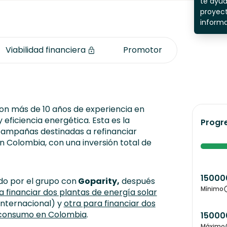
te ayu
proyect
inform
Viabilidad financiera
Promotor
on más de 10 años de experiencia en
eficiencia energética. Esta es la
Progr
ampañas destinadas a refinanciar
n Colombia, con una inversión total de
15000
do por el grupo con
Goparity,
después
Mínimo
financiar dos plantas de energía solar
internacional) y
otra para financiar dos
toconsumo en Colombia
.
15000
Máximo