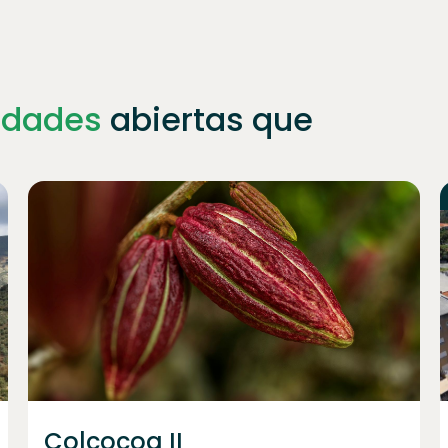
idades
abiertas que
Únete a
1023
inversores
Colcocoa II