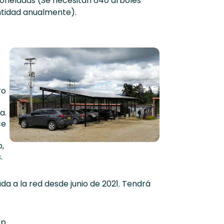
toneladas (Se necesitan 640 árboles
ntidad anualmente).
ro
a.
ce
o,
.
da a la red desde junio de 2021. Tendrá
Wp