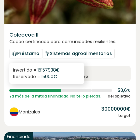
Colcocoa II
Cacao certificado para comunidades resilientes.
Préstamo
Sistemas agroalimentarios
Invertido =
15157938
€
6.1
%
6
Reservado =
15000
€
interés anual
plazo
50,6%
Ya más de la mitad financiado. No te lo pierdas.
del objetivo
30000000
€
Manizales
target
Financiado