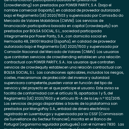
(crowdlending) son prestados por POWER PARITY, S.A. (bajo el
nombre comercial Goparity), en calidad de proveedor autorizado
bajo el Reglamento (UE) 2020/1503 y supervisado por Comissão do
Mercado de Valores Mobiliários (CMVM). Los servicios de
financiación participativa basada en capital (crowdequity) son
prestados por BOLSA SOCIAL, S.L., sociedad participada
íntegramente por Power Parity, S.A., con domicilio social en
Hermosilla 48, 28001 Madrid (España), en calidad de proveedor
autorizado bajo el Reglamento (UE) 2020/1503 y supervisado por
Comisión Nacional del Mercado de Valores (CNMV). Los usuarios
que contraten servicios de crowdlending establecen una relación
contractual con POWER PARITY, S.A.; los usuarios que contraten
servicios de crowdequity establecen una relación contractual con
BOLSA SOCIAL, S.L. Las condiciones aplicables, incluidos los riesgos,
costes, mecanismos de protección del inversor y autoridad
supervisora competente, pueden variar en función del tipo de
servicio y del proyecto en el que participe el usuario. Este aviso se
facilita de conformidad con el artículo 19, apartados 1 y 5, del
Reglamento (UE) 2020/1503 y el artículo 15-A de la Ley n.º 102/2015.
Los servicios de pago disponibles a través de la plataforma son
prestados por MangoPay S.A., entidad de dinero electrónico
registrada en Luxemburgo y supervisada por la CSSF (Commission
de Surveillance du Secteur Financier), inscrita en el Banco de
Portugal (organismo regulador portugués) con el número 7830. Las