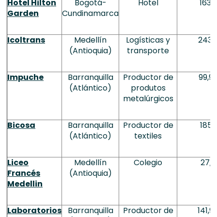
Hotel Hilton
Bogotá-
Hotel
163,2
Garden
Cundinamarca
Icoltrans
Medellín
Logísticas y
243,
(Antioquia)
transporte
Impuche
Barranquilla
Productor de
99,9
(Atlántico)
produtos
metalúrgicos
Bicosa
Barranquilla
Productor de
185,1
(Atlántico)
textiles
Liceo
Medellín
Colegio
27,9
Francés
(Antioquia)
Medellin
Laboratorios
Barranquilla
Productor de
141,9