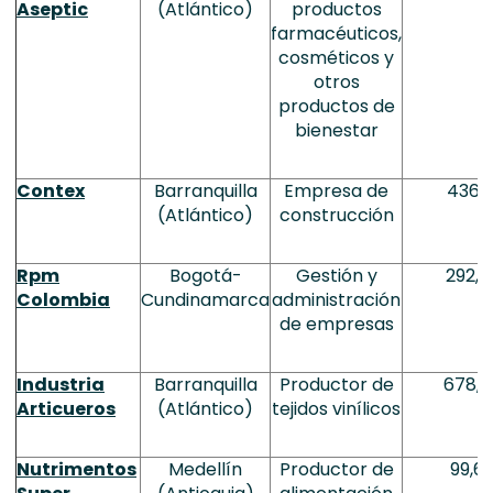
Aseptic
(Atlántico)
productos
farmacéuticos,
cosméticos y
otros
productos de
bienestar
Contex
Barranquilla
Empresa de
436,1
(Atlántico)
construcción
Rpm
Bogotá-
Gestión y
292,3
Colombia
Cundinamarca
administración
de empresas
Industria
Barranquilla
Productor de
678,6
Articueros
(Atlántico)
tejidos vinílicos
Nutrimentos
Medellín
Productor de
99,6