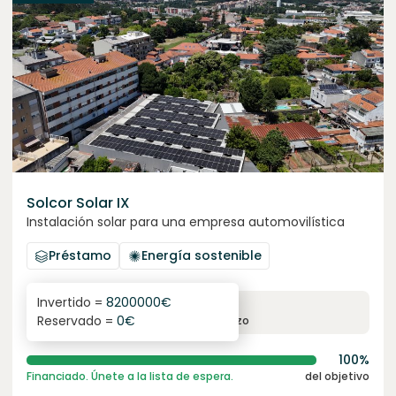
Solcor Solar IX
Instalación solar para una empresa automovilística
Préstamo
Energía sostenible
Invertido =
8200000
€
6.1
%
96
Reservado =
0
€
interés anual
plazo
100%
Financiado. Únete a la lista de espera.
del objetivo