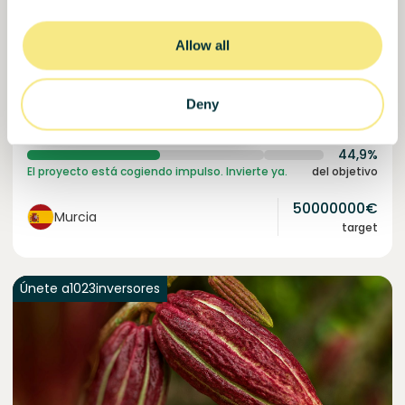
la tierra.
Allow all
Préstamo
Sistemas agroalimentarios
Invertido =
22459265
€
6.3
%
24
Deny
Reservado =
2500
€
interés anual
plazo
44,9%
El proyecto está cogiendo impulso. Invierte ya.
del objetivo
50000000
€
Murcia
target
Únete a
1023
inversores