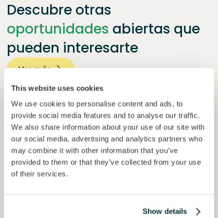
Descubre otras
oportunidades
abiertas que
pueden interesarte
Ver más
Únete a
1871
inversores
This website uses cookies
We use cookies to personalise content and ads, to
provide social media features and to analyse our traffic.
We also share information about your use of our site with
our social media, advertising and analytics partners who
may combine it with other information that you’ve
provided to them or that they’ve collected from your use
of their services.
Esférico
Show details
Eliminación de carbono a través de la regeneración de