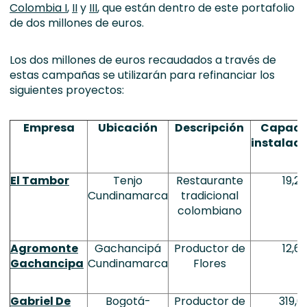
Colombia I
,
II
y
III
, que están dentro de este portafolio
de dos millones de euros.
Los dos millones de euros recaudados a través de
estas campañas se utilizarán para refinanciar los
siguientes proyectos:
Empresa
Ubicación
Descripción
Capaci
instalad
El Tambor
Tenjo
Restaurante
19,22
Cundinamarca
tradicional
colombiano
Agromonte
Gachancipá
Productor de
12,62
Gachancipa
Cundinamarca
Flores
Gabriel De
Bogotá-
Productor de
319,6