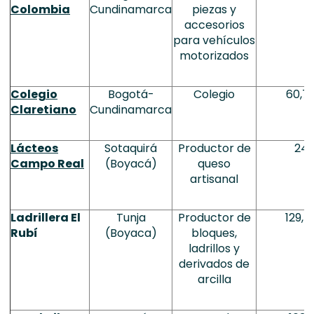
Colombia
Cundinamarca
piezas y
accesorios
para vehículos
motorizados
Colegio
Bogotá-
Colegio
60,7
Claretiano
Cundinamarca
Lácteos
Sotaquirá
Productor de
24
Campo Real
(Boyacá)
queso
artisanal
Ladrillera El
Tunja
Productor de
129,5
Rubí
(Boyaca)
bloques,
ladrillos y
derivados de
arcilla