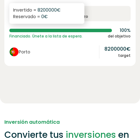
Invertido =
8200000
€
6.1
%
96
Reservado =
0
€
interés anual
plazo
100%
Financiado. Únete a la lista de espera.
del objetivo
8200000
€
Porto
target
Inversión automática
Convierte tus
inversiones
en