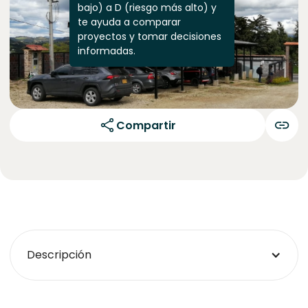
bajo) a D (riesgo más alto) y
te ayuda a comparar
proyectos y tomar decisiones
informadas.
Compartir
Descripción