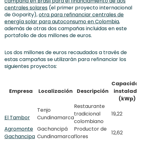
campaña en Brasil para el financiamiento de dos
centrales solares
(el primer proyecto internacional
de Goparity),
otra para refinanciar centrales de
energía solar para autoconsumo en Colombia
,
además de otras dos campañas incluidas en este
portafolio de dos millones de euros.
Los dos millones de euros recaudados a través de
estas campañas se utilizarán para refinanciar los
siguientes proyectos:
Capacida
Empresa
Localización
Descripción
instalada
(kWp)
Restaurante
Tenjo
tradicional
19,22
El T
ambor
Cundinamarca
colombiano
Agromonte
Gachancipá
Productor de
12,62
Gachancipa
Cundinamarca
flores