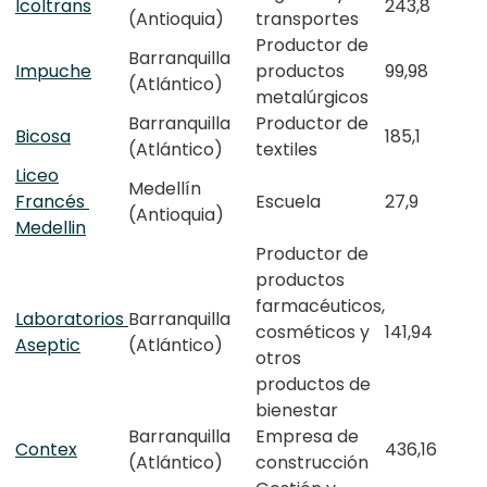
Icoltrans
243,8
(Antioquia)
transportes
Productor de
Barranquilla
Impuche
productos
99,98
(Atlántico)
metalúrgicos
Barranquilla
Productor de
Bicosa
185,1
(Atlántico)
textiles
Liceo
Medellín
Francés
Escuela
27,9
(Antioquia)
Medellin
Productor de
productos
farmacéuticos,
Laboratorios
Barranquilla
cosméticos y
141,94
Aseptic
(Atlántico)
otros
productos de
bienestar
Barranquilla
Empresa de
Contex
436,16
(Atlántico)
construcción