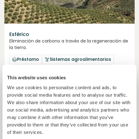
Esférico
Eliminación de carbono a través de la regeneración de
la tierra.
Préstamo
Sistemas agroalimentarios
Invertido =
22459265
€
6.3
%
24
This website uses cookies
Reservado =
2500
€
interés anual
plazo
We use cookies to personalise content and ads, to
provide social media features and to analyse our traffic.
44,9%
El proyecto está cogiendo impulso. Invierte ya.
del objetivo
We also share information about your use of our site with
our social media, advertising and analytics partners who
50000000
€
Murcia
may combine it with other information that you’ve
target
provided to them or that they’ve collected from your use
of their services.