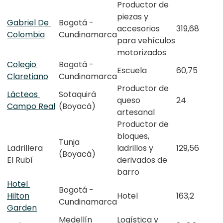
Productor de
piezas y
Gabriel De
Bogotá -
accesorios
319,68
Colombia
Cundinamarca
para vehículos
motorizados
Colegio
Bogotá -
Escuela
60,75
Claretiano
Cundinamarca
Productor de
Lácteos
Sotaquirá
queso
24
Campo Real
(Boyacá)
artesanal
Productor de
bloques,
Tunja
Ladrillera
ladrillos y
129,56
(Boyacá)
El Rubí
derivados de
barro
Hotel
Bogotá -
Hilton
Hotel
163,2
Cundinamarca
Garden
Medellín
Logística y