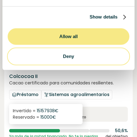
Únete a
1023
inversores
Show details
Allow all
Deny
Colcocoa II
Cacao certificado para comunidades resilientes.
Préstamo
Sistemas agroalimentarios
Invertido =
15157938
€
6.1
%
6
Reservado =
15000
€
interés anual
plazo
50,6%
Ya más de la mitad financiado. No te lo pierdas.
del objetivo