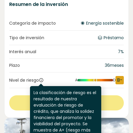
Resumen de la inversión
Categoría de impacto
Energía sostenible
Tipo de inversión
Préstamo
Interés anual
7
%
Plazo
36
meses
B-
Nivel de riesgo
A
D
La clasificación de riesgo es el
resultado de nuestra
Ver más
evaluación de riesgo de
crédito, que analiza la solidez
financiera del promotor y la
viabilidad del proyecto. Se
muestra de A+ (riesgo más