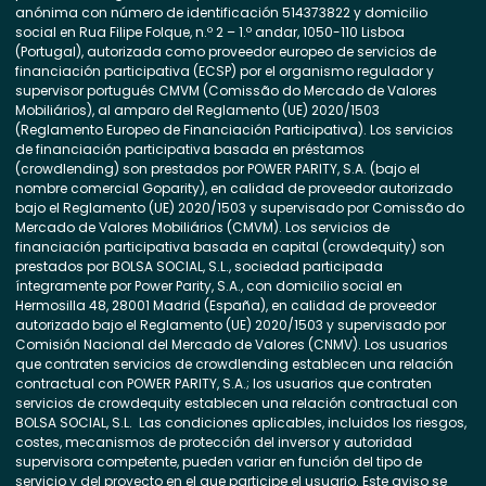
anónima con número de identificación 514373822 y domicilio
social en Rua Filipe Folque, n.º 2 – 1.º andar, 1050-110 Lisboa
(Portugal), autorizada como proveedor europeo de servicios de
financiación participativa (ECSP) por el organismo regulador y
supervisor portugués CMVM (Comissão do Mercado de Valores
Mobiliários), al amparo del Reglamento (UE) 2020/1503
(Reglamento Europeo de Financiación Participativa). Los servicios
de financiación participativa basada en préstamos
(crowdlending) son prestados por POWER PARITY, S.A. (bajo el
nombre comercial Goparity), en calidad de proveedor autorizado
bajo el Reglamento (UE) 2020/1503 y supervisado por Comissão do
Mercado de Valores Mobiliários (CMVM). Los servicios de
financiación participativa basada en capital (crowdequity) son
prestados por BOLSA SOCIAL, S.L., sociedad participada
íntegramente por Power Parity, S.A., con domicilio social en
Hermosilla 48, 28001 Madrid (España), en calidad de proveedor
autorizado bajo el Reglamento (UE) 2020/1503 y supervisado por
Comisión Nacional del Mercado de Valores (CNMV). Los usuarios
que contraten servicios de crowdlending establecen una relación
contractual con POWER PARITY, S.A.; los usuarios que contraten
servicios de crowdequity establecen una relación contractual con
BOLSA SOCIAL, S.L. Las condiciones aplicables, incluidos los riesgos,
costes, mecanismos de protección del inversor y autoridad
supervisora competente, pueden variar en función del tipo de
servicio y del proyecto en el que participe el usuario. Este aviso se