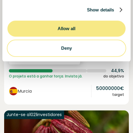
Show details
Esférico
Captura de carbono através da regeneração de solos.
Allow all
Empréstimo
Sistemas agroalimentares
Deny
Investido =
22457261
€
6.3
%
24
Reservado =
2500
€
juro anual
prazo
44,9%
O projeto está a ganhar força. Invista já.
do objetivo
50000000
€
Murcia
target
Junte-se a
1021
investidores