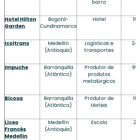
barro
Hotel Hilton
Bogotá-
Hotel
163
Garden
Cundinamarca
Icoltrans
Medellín
Logísticas e
243
(Antioquia)
transportes
Impuche
Barranquilla
Produtor de
99,
(Atlántico)
produtos
metalúrgicos
Bicosa
Barranquilla
Produtor de
185
(Atlántico)
têxteis
Liceo
Medellín
Escola
27
Francés
(Antioquia)
Medellin