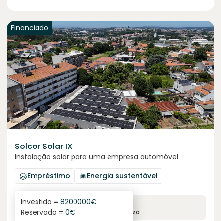
Financiado
Solcor Solar IX
Instalação solar para uma empresa automóvel
Empréstimo
Energia sustentável
Investido =
8200000
€
6.1
%
96
Reservado =
0
€
juro anual
prazo