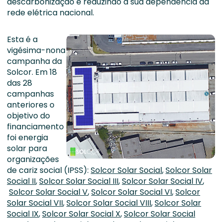
descarbonização e reduzindo a sua dependência da
rede elétrica nacional.
Esta é a
vigésima-nona
campanha da
Solcor. Em 18
das 28
campanhas
anteriores o
objetivo do
financiamento
foi energia
solar para
organizações
de cariz social (IPSS):
Solcor Solar Social
,
Solcor Solar
Social II
,
Solcor Solar Social III
,
Solcor Solar Social IV
,
Solcor Solar Social V
,
Solcor Solar Social VI
,
Solcor
Solar Social VII
,
Solcor Solar Social VIII
,
Solcor Solar
Social IX
,
Solcor Solar Social X
,
Solcor Solar Social