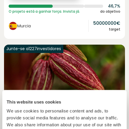
46,7%
O projeto está a ganhar força. Invista já.
do objetivo
50000000
€
Murcia
target
Junte-se a
1227
investidores
This website uses cookies
We use cookies to personalise content and ads, to
Colcocoa II
provide social media features and to analyse our traffic.
Cacau certificado para comunidades resilientes.
We also share information about your use of our site with