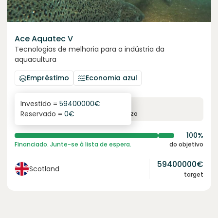
Ace Aquatec V
Tecnologias de melhoria para a indústria da
aquacultura
Empréstimo
Economia azul
Investido =
59400000
€
8.4
%
12
Reservado =
0
€
juro anual
prazo
100%
Financiado. Junte-se à lista de espera.
do objetivo
59400000
€
Scotland
target