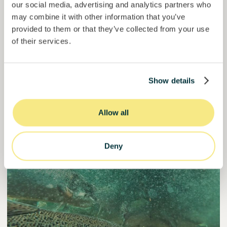
our social media, advertising and analytics partners who
Empréstimo
Sistemas agroalimentares
may combine it with other information that you’ve
provided to them or that they’ve collected from your use
Investido =
18095989
€
6.1
%
6
of their services.
Reservado =
1000
€
juro anual
prazo
60,3%
Já mais de metade financiado. Não perca.
do objetivo
Show details
30000000
€
Manizales
target
Allow all
Financiado
Deny