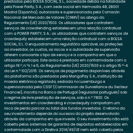
prestados pela BOLSA SOCIAL, S.L., sociedade detida na totalidade
pela Power Parity, S.A., com sede social em Hermosilla 48, 28001
Madrid (Espanha), autorizada e supervisionada pela Comisión
Nacional del Mercado de Valores (CNMV) ao abrigo do
Regulamento (UE) 2020/1503. Os utilizadores que contratem
serviços de crowdlending estabelecem uma relação contratual
com a POWER PARITY, S.A.; os utilizadores que contratem serviços de
crowdequity estabelecem uma relação contratual com a BOLSA
SOCIAL, S.L. O enquadramento regulatório aplicável, as proteções
ao investidor, os custos, os riscos e a autoridade de supervisão
diferem consoante o tipo de serviço e a campanha em que o
utilizador participa. Este aviso é prestado em conformidade com o
artigo 19.º, n.ºs 1 e 5, do Regulamento (UE) 2020/1503 e o artigo 15.º-A
da Lei n.º 102/2015. Os serviços de pagamento disponíveis através
da plataforma são prestados pela MangoPay S.A., instituição de
moeda eletrónica registada, sediada no Luxemburgo e
supervisionada pela CSSF (Commission de Surveillance du Secteur
Financier), inscrita no Banco de Portugal (regulador português) sob
o regime de livre prestação de serviços, sob o n.º 7830. Os
investimentos em crowdlending e crowdequity comportam um
risco de perda parcial ou total dos fundos investidos. O retorno do
seu investimento depende do sucesso do projeto desenvolvido
através da campanha em que investe. O seu investimento não está
coberto pelos sistemas de garantia de depósitos estabelecidos em
conformidade com a Diretiva 2014/49/UE nem está coberto pelos