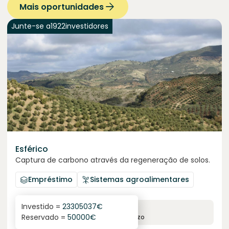
Mais oportunidades
Junte-se a
1922
investidores
Esférico
Captura de carbono através da regeneração de solos.
Empréstimo
Sistemas agroalimentares
Investido =
23305037
€
6.3
%
24
Reservado =
50000
€
juro anual
prazo