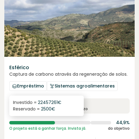
Esférico
Captura de carbono através da regeneração de solos.
Empréstimo
Sistemas agroalimentares
Investido =
22457261
€
6.3
%
24
Reservado =
2500
€
juro anual
prazo
44,9%
O projeto está a ganhar força. Invista já.
do objetivo