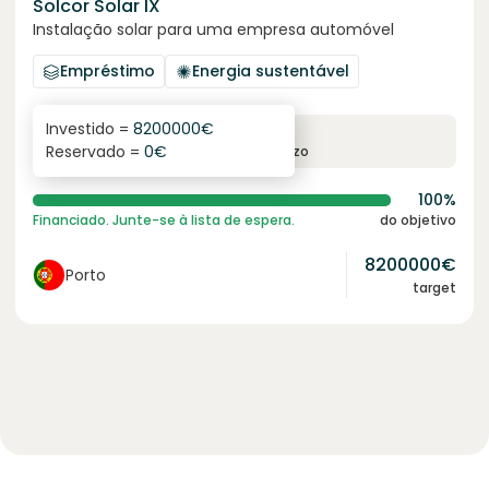
Solcor Solar IX
Instalação solar para uma empresa automóvel
Empréstimo
Energia sustentável
Investido =
8200000
€
6.1
%
96
Reservado =
0
€
juro anual
prazo
100%
Financiado. Junte-se à lista de espera.
do objetivo
8200000
€
Porto
target