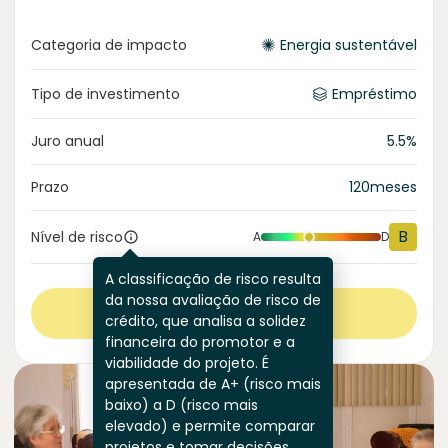
Categoria de impacto
Energia sustentável
Tipo de investimento
Empréstimo
Juro anual
5.5
%
Prazo
120
meses
B
Nível de risco
A
D
A classificação de risco resulta
da nossa avaliação de risco de
Ver mais
crédito, que analisa a solidez
financeira do promotor e a
viabilidade do projeto. É
apresentada de A+ (risco mais
baixo) a D (risco mais
elevado) e permite comparar
projetos e tomar decisões