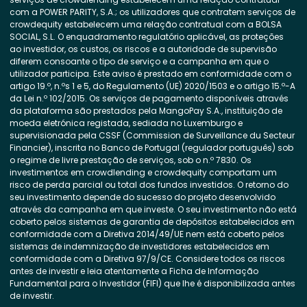
com a POWER PARITY, S.A.; os utilizadores que contratem serviços de
crowdequity estabelecem uma relação contratual com a BOLSA
SOCIAL, S.L. O enquadramento regulatório aplicável, as proteções
ao investidor, os custos, os riscos e a autoridade de supervisão
diferem consoante o tipo de serviço e a campanha em que o
utilizador participa. Este aviso é prestado em conformidade com o
artigo 19.º, n.ºs 1 e 5, do Regulamento (UE) 2020/1503 e o artigo 15.º-A
da Lei n.º 102/2015. Os serviços de pagamento disponíveis através
da plataforma são prestados pela MangoPay S.A., instituição de
moeda eletrónica registada, sediada no Luxemburgo e
supervisionada pela CSSF (Commission de Surveillance du Secteur
Financier), inscrita no Banco de Portugal (regulador português) sob
o regime de livre prestação de serviços, sob o n.º 7830. Os
investimentos em crowdlending e crowdequity comportam um
risco de perda parcial ou total dos fundos investidos. O retorno do
seu investimento depende do sucesso do projeto desenvolvido
através da campanha em que investe. O seu investimento não está
coberto pelos sistemas de garantia de depósitos estabelecidos em
conformidade com a Diretiva 2014/49/UE nem está coberto pelos
sistemas de indemnização de investidores estabelecidos em
conformidade com a Diretiva 97/9/CE. Considere todos os riscos
antes de investir e leia atentamente a Ficha de Informação
Fundamental para o Investidor (FIFI) que lhe é disponibilizada antes
de investir.