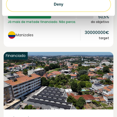
Investido =
15136681
€
6.1
%
6
Deny
Reservado =
15000
€
juro anual
prazo
50,5%
Já mais de metade financiado. Não perca.
do objetivo
30000000
€
Manizales
target
Financiado