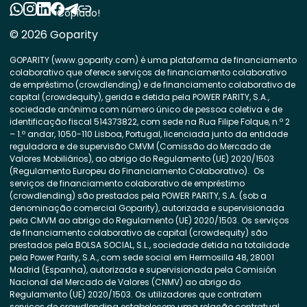
Copiado!
© 2026 Goparity
GOPARITY (www.goparity.com) é uma plataforma de financiamento
colaborativo que oferece serviços de financiamento colaborativo
de empréstimo (crowdlending) e de financiamento colaborativo de
capital (crowdequity), gerida e detida pela POWER PARITY, S.A.,
sociedade anónima com número único de pessoa coletiva e de
identificação fiscal 514373822, com sede na Rua Filipe Folque, n.º 2
– 1.º andar, 1050-110 Lisboa, Portugal, licenciada junto da entidade
reguladora e de supervisão CMVM (Comissão do Mercado de
Valores Mobiliários), ao abrigo do Regulamento (UE) 2020/1503
(Regulamento Europeu do Financiamento Colaborativo). Os
serviços de financiamento colaborativo de empréstimo
(crowdlending) são prestados pela POWER PARITY, S.A. (sob a
denominação comercial Goparity), autorizada e supervisionada
pela CMVM ao abrigo do Regulamento (UE) 2020/1503. Os serviços
de financiamento colaborativo de capital (crowdequity) são
prestados pela BOLSA SOCIAL, S.L., sociedade detida na totalidade
pela Power Parity, S.A., com sede social em Hermosilla 48, 28001
Madrid (Espanha), autorizada e supervisionada pela Comisión
Nacional del Mercado de Valores (CNMV) ao abrigo do
Regulamento (UE) 2020/1503. Os utilizadores que contratem
serviços de crowdlending estabelecem uma relação contratual