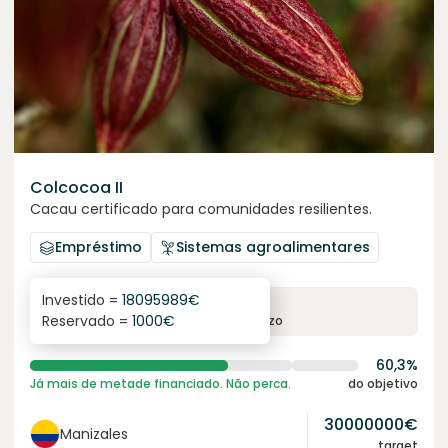
Colcocoa II
Cacau certificado para comunidades resilientes.
Empréstimo
Sistemas agroalimentares
Investido =
18095989
€
6.1
%
6
Reservado =
1000
€
juro anual
prazo
60,3%
Já mais de metade financiado. Não perca.
do objetivo
30000000
€
Manizales
target