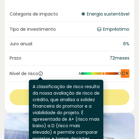
Categoria de impacto
Energia sustentável
Tipo de investimento
Empréstimo
Juro anual
6
%
Prazo
72
meses
C+
Nível de risco
A
D
A classificação de risco resulta
da nossa avaliação de risco de
Ver mais
crédito, que analisa a solidez
financeira do promotor e a
viabilidade do projeto. É
apresentada de A+ (risco mais
baixo) a D (risco mais
elevado) e permite comparar
projetos e tomar decisões