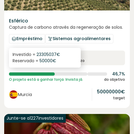
Esférico
Captura de carbono através da regeneração de solos.
Empréstimo
Sistemas agroalimentares
Investido =
23305037
€
6.3
%
24
Reservado =
50000
€
juro anual
prazo
46,7%
O projeto está a ganhar força. Invista já.
do objetivo
50000000
€
Murcia
target
Junte-se a
1227
investidores