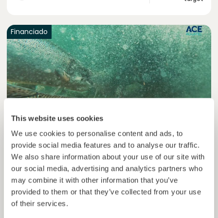
Financiado
This website uses cookies
We use cookies to personalise content and ads, to
provide social media features and to analyse our traffic.
Ace Aquatec V
We also share information about your use of our site with
Tecnologias de melhoria para a indústria da
our social media, advertising and analytics partners who
aquacultura
may combine it with other information that you’ve
Empréstimo
Economia azul
provided to them or that they’ve collected from your use
of their services.
Investido =
59400000
€
8.4
%
12