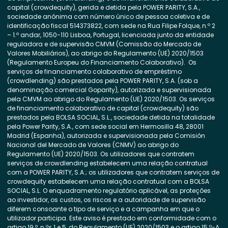
capital (crowdequity), gerida e detida pela POWER PARITY, S.A.,
sociedade anónima com número único de pessoa coletiva e de
identificação fiscal 514373822, com sede na Rua Filipe Folque, n.º 2
– 1.º andar, 1050-110 Lisboa, Portugal, licenciada junto da entidade
reguladora e de supervisão CMVM (Comissão do Mercado de
Valores Mobiliários), ao abrigo do Regulamento (UE) 2020/1503
(Regulamento Europeu do Financiamento Colaborativo). Os
serviços de financiamento colaborativo de empréstimo
(crowdlending) são prestados pela POWER PARITY, S.A. (sob a
denominação comercial Goparity), autorizada e supervisionada
pela CMVM ao abrigo do Regulamento (UE) 2020/1503. Os serviços
de financiamento colaborativo de capital (crowdequity) são
prestados pela BOLSA SOCIAL, S.L., sociedade detida na totalidade
pela Power Parity, S.A., com sede social em Hermosilla 48, 28001
Madrid (Espanha), autorizada e supervisionada pela Comisión
Nacional del Mercado de Valores (CNMV) ao abrigo do
Regulamento (UE) 2020/1503. Os utilizadores que contratem
serviços de crowdlending estabelecem uma relação contratual
com a POWER PARITY, S.A.; os utilizadores que contratem serviços de
crowdequity estabelecem uma relação contratual com a BOLSA
SOCIAL, S.L. O enquadramento regulatório aplicável, as proteções
ao investidor, os custos, os riscos e a autoridade de supervisão
diferem consoante o tipo de serviço e a campanha em que o
utilizador participa. Este aviso é prestado em conformidade com o
artigo 19.º, n.ºs 1 e 5, do Regulamento (UE) 2020/1503 e o artigo 15.º-A