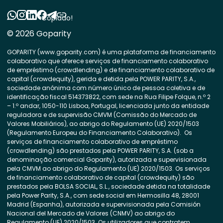
Copiado!
© 2026 Goparity
GOPARITY (www.goparity.com) é uma plataforma de financiamento
colaborativo que oferece serviços de financiamento colaborativo
de empréstimo (crowdlending) e de financiamento colaborativo de
capital (crowdequity), gerida e detida pela POWER PARITY, S.A.,
sociedade anónima com número único de pessoa coletiva e de
identificação fiscal 514373822, com sede na Rua Filipe Folque, n.º 2
– 1.º andar, 1050-110 Lisboa, Portugal, licenciada junto da entidade
reguladora e de supervisão CMVM (Comissão do Mercado de
Valores Mobiliários), ao abrigo do Regulamento (UE) 2020/1503
(Regulamento Europeu do Financiamento Colaborativo). Os
serviços de financiamento colaborativo de empréstimo
(crowdlending) são prestados pela POWER PARITY, S.A. (sob a
denominação comercial Goparity), autorizada e supervisionada
pela CMVM ao abrigo do Regulamento (UE) 2020/1503. Os serviços
de financiamento colaborativo de capital (crowdequity) são
prestados pela BOLSA SOCIAL, S.L., sociedade detida na totalidade
pela Power Parity, S.A., com sede social em Hermosilla 48, 28001
Madrid (Espanha), autorizada e supervisionada pela Comisión
Nacional del Mercado de Valores (CNMV) ao abrigo do
Regulamento (UE) 2020/1503. Os utilizadores que contratem