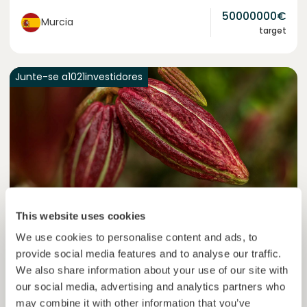
50000000
€
Murcia
target
Junte-se a
1021
investidores
This website uses cookies
We use cookies to personalise content and ads, to
Colcocoa II
provide social media features and to analyse our traffic.
Cacau certificado para comunidades resilientes.
We also share information about your use of our site with
Empréstimo
Sistemas agroalimentares
our social media, advertising and analytics partners who
may combine it with other information that you’ve