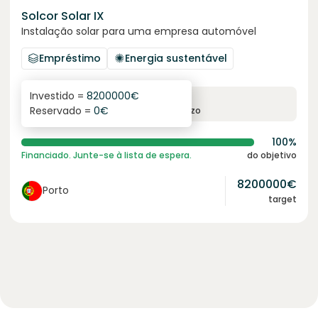
Solcor Solar IX
Instalação solar para uma empresa automóvel
Empréstimo
Energia sustentável
Investido =
8200000
€
6.1
%
96
Reservado =
0
€
juro anual
prazo
100%
Financiado. Junte-se à lista de espera.
do objetivo
8200000
€
Porto
target