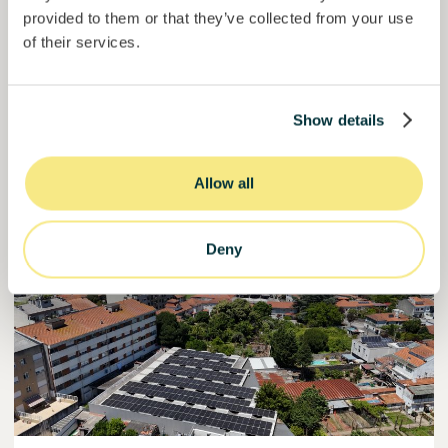
Investido =
15136681
€
6.1
%
6
provided to them or that they’ve collected from your use
Reservado =
15000
€
juro anual
prazo
of their services.
50,5%
Já mais de metade financiado. Não perca.
do objetivo
Show details
30000000
€
Manizales
target
Allow all
Financiado
Deny