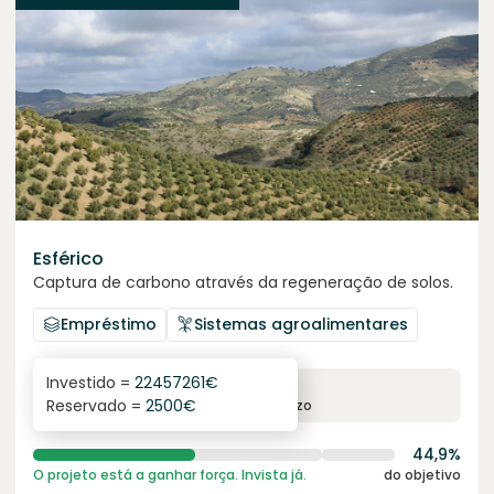
Esférico
Captura de carbono através da regeneração de solos.
Empréstimo
Sistemas agroalimentares
Investido =
22457261
€
6.3
%
24
Reservado =
2500
€
juro anual
prazo
44,9%
O projeto está a ganhar força. Invista já.
do objetivo