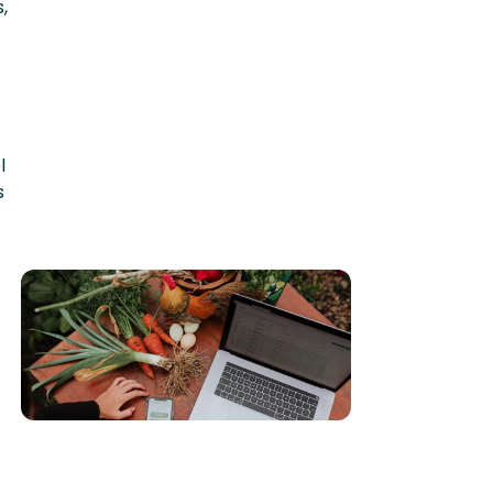
,
l
s