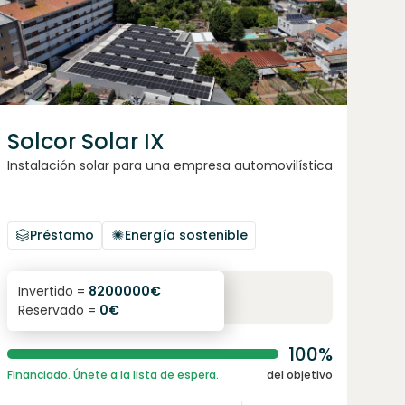
Solcor Solar IX
Instalación solar para una empresa automovilística
Préstamo
Energía sostenible
6.1
%
96
Invertido =
8200000
€
Reservado =
0
€
interés anual
plazo
100%
Financiado. Únete a la lista de espera.
del objetivo