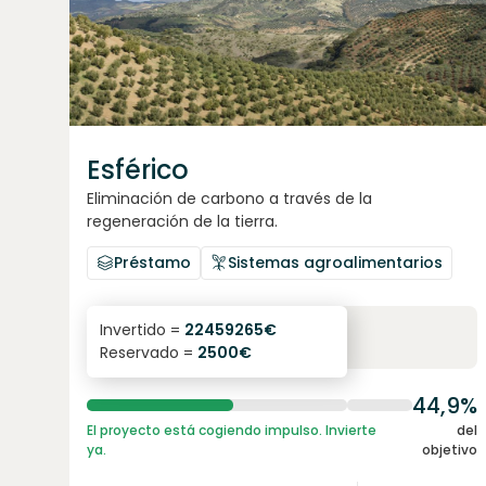
Esférico
Eliminación de carbono a través de la
regeneración de la tierra.
Préstamo
Sistemas agroalimentarios
6.3
%
24
Invertido =
22459265
€
Reservado =
2500
€
interés anual
plazo
44,9%
El proyecto está cogiendo impulso. Invierte
del
ya.
objetivo