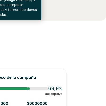
da a comparar
os y tomar decisiones
adas.
eso de la campaña
68,9%
del objetivo
0000
30000000