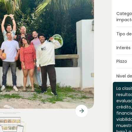
Catego
impact
Tipo de
Interés
Plazo
Nivel de
La clasi
resulta
evaluac
crédito,
financi
viabili
muestr
bajo) a