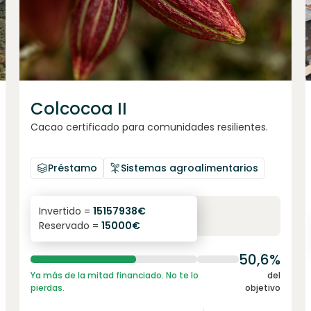
Colcocoa II
Cacao certificado para comunidades resilientes.
Préstamo
Sistemas agroalimentarios
6.1
%
6
Invertido =
15157938
€
Reservado =
15000
€
interés anual
plazo
50,6%
Ya más de la mitad financiado. No te lo
del
pierdas.
objetivo