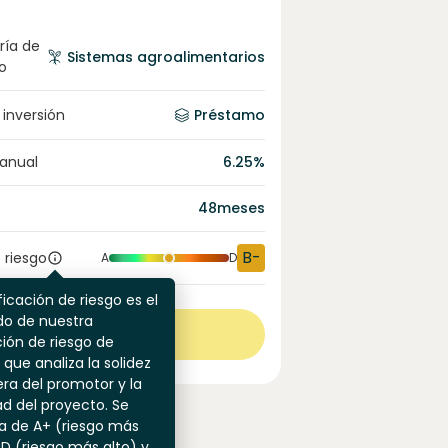
ría de
Sistemas agroalimentarios
o
 inversión
Préstamo
 anual
6.25
%
48
meses
B-
 riesgo
A
D
ficación de riesgo es el
do de nuestra
Ver más
ión de riesgo de
 que analiza la solidez
era del promotor y la
dad del proyecto. Se
a de A+ (riesgo más
 D (riesgo más alto) y