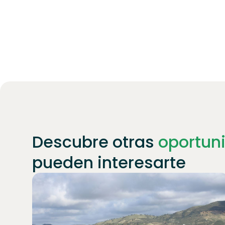
Descubre otras
oportun
pueden interesarte
Únete a
1871
inversores