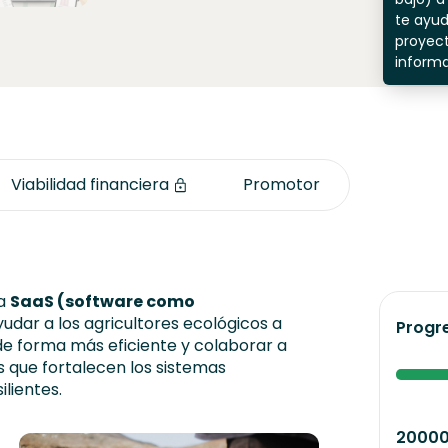
te ayu
proyect
inform
Viabilidad financiera
Promotor
ma
SaaS (software como
dar a los agricultores ecológicos a
Progr
 de forma más eficiente y colaborar a
s que fortalecen los sistemas
ilientes.
2000