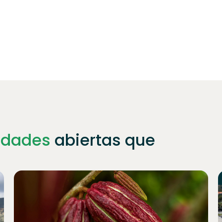
idades
abiertas que
Únete a
1023
inversores