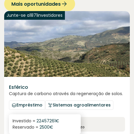
Mais oportunidades
Junte-se a
1871
investidores
Esférico
Captura de carbono através da regeneração de solos.
Empréstimo
Sistemas agroalimentares
Investido =
22457261
€
6.3
%
24
Reservado =
2500
€
juro anual
prazo