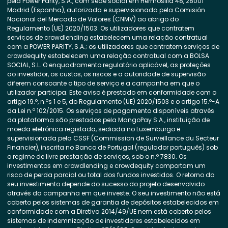
pela Power Parity, S.A., com sede social em Hermosilla 48, 28001
Madrid (Espanha), autorizada e supervisionada pela Comisión
Nacional del Mercado de Valores (CNMV) ao abrigo do
Regulamento (UE) 2020/1503. Os utilizadores que contratem
serviços de crowdlending estabelecem uma relação contratual
com a POWER PARITY, S.A.; os utilizadores que contratem serviços de
crowdequity estabelecem uma relação contratual com a BOLSA
SOCIAL, S.L. O enquadramento regulatório aplicável, as proteções
ao investidor, os custos, os riscos e a autoridade de supervisão
diferem consoante o tipo de serviço e a campanha em que o
utilizador participa. Este aviso é prestado em conformidade com o
artigo 19.º, n.ºs 1 e 5, do Regulamento (UE) 2020/1503 e o artigo 15.º-A
da Lei n.º 102/2015. Os serviços de pagamento disponíveis através
da plataforma são prestados pela MangoPay S.A., instituição de
moeda eletrónica registada, sediada no Luxemburgo e
supervisionada pela CSSF (Commission de Surveillance du Secteur
Financier), inscrita no Banco de Portugal (regulador português) sob
o regime de livre prestação de serviços, sob o n.º 7830. Os
investimentos em crowdlending e crowdequity comportam um
risco de perda parcial ou total dos fundos investidos. O retorno do
seu investimento depende do sucesso do projeto desenvolvido
através da campanha em que investe. O seu investimento não está
coberto pelos sistemas de garantia de depósitos estabelecidos em
conformidade com a Diretiva 2014/49/UE nem está coberto pelos
sistemas de indemnização de investidores estabelecidos em