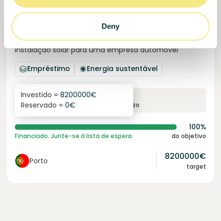
Deny
Solcor Solar IX
Instalação solar para uma empresa automóvel
Empréstimo
Energia sustentável
Investido =
8200000
€
6.1
%
96
Reservado =
0
€
juro anual
prazo
100%
Financiado. Junte-se à lista de espera.
do objetivo
8200000
€
Porto
target