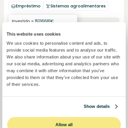
Empréstimo
Sistemas agroalimentares
Investido =
15136681
€
6.1
%
6
Reservado =
15000
€
juro anual
prazo
This website uses cookies
50,5%
We use cookies to personalise content and ads, to
Já mais de metade financiado. Não perca.
do objetivo
provide social media features and to analyse our traffic.
30000000
€
We also share information about your use of our site with
Manizales
target
our social media, advertising and analytics partners who
may combine it with other information that you’ve
provided to them or that they’ve collected from your use
Financiado
of their services.
Show details
Allow all