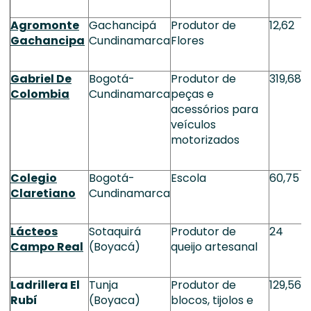
Agromonte
Gachancipá
Produtor de
12,62
Gachancipa
Cundinamarca
Flores
Gabriel De
Bogotá-
Produtor de
319,68
Colombia
Cundinamarca
peças e
acessórios para
veículos
motorizados
Colegio
Bogotá-
Escola
60,75
Claretiano
Cundinamarca
Lácteos
Sotaquirá
Produtor de
24
Campo Real
(Boyacá)
queijo artesanal
Ladrillera El
Tunja
Produtor de
129,56
Rubí
(Boyaca)
blocos, tijolos e