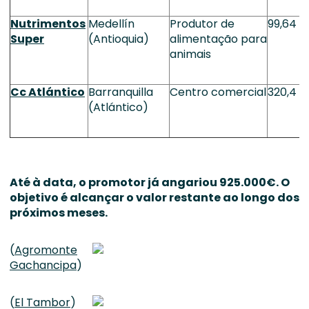
Nutrimentos
Medellín
Produtor de
99,64
Super
(Antioquia)
alimentação para
animais
Cc Atlántico
Barranquilla
Centro comercial
320,4
(Atlántico)
Até à data, o promotor já angariou 925.000€. O
objetivo é alcançar o valor restante ao longo dos
próximos meses.
(
Agromonte
Gachancipa
)
(
El Tambor
)