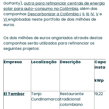
GoParity),
outra para refinanciar centrais de energia
solar para auto-consumo na Colômbia
, além das
campanhas
Descarbonizar a Colômbia I
,
II
,
III
,
IV
,
V
e
VI
englobadas neste portfolio de dois milhões de
euros.
Os dois milhões de euros angariados através destas
campanhas serão utilizados para refinanciar os
seguintes projetos:
Empresa
Localização
Descrição
Capac
instal
kWp
El Tambor
Tenjo
Restaurante
19,22
Cundinamarca
tradicional
colombiano