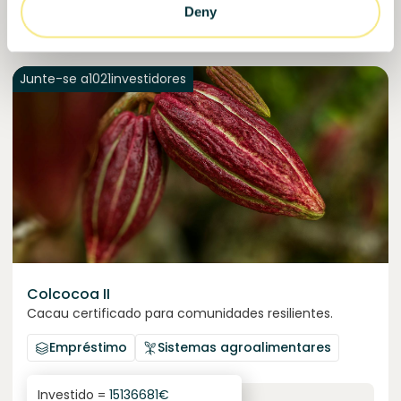
Murcia
Deny
target
Junte-se a
1021
investidores
Colcocoa II
Cacau certificado para comunidades resilientes.
Empréstimo
Sistemas agroalimentares
Investido =
15136681
€
6.1
%
6