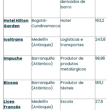
derivados de
barro
Hotel Hilton
Bogotá-
Hotel
163,2
Garden
Cundinamarca
Icoltrans
Medellín
Logísticas e
243,8
(Antioquia)
transportes
Impuche
Barranquilla
Produtor de
99,98
(Atlántico)
produtos
metalúrgicos
Bicosa
Barranquilla
Produtor de
185,1
(Atlántico)
têxteis
Liceo
Medellín
Escola
27,9
Francés
(Antioquia)