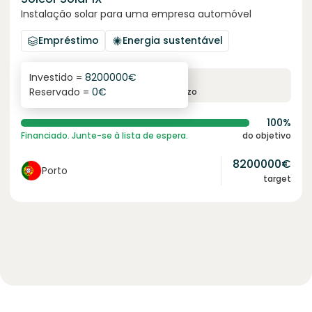
Instalação solar para uma empresa automóvel
Empréstimo
Energia sustentável
Investido =
8200000
€
6.1
%
96
Reservado =
0
€
juro anual
prazo
100%
Financiado. Junte-se à lista de espera.
do objetivo
8200000
€
Porto
target