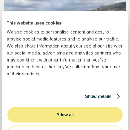
This website uses cookies
We use cookies to personalise content and ads, to
provide social media features and to analyse our traffic.
We also share information about your use of our site with
our social media, advertising and analytics partners who
may combine it with other information that you’ve
Esférico
provided to them or that they’ve collected from your use
Captura de carbono através da regeneração de solos.
of their services.
Empréstimo
Sistemas agroalimentares
Investido =
22457261
€
6.3
%
24
Show details
Reservado =
2500
€
juro anual
prazo
44,9%
Allow all
O projeto está a ganhar força. Invista já.
do objetivo
50000000
€