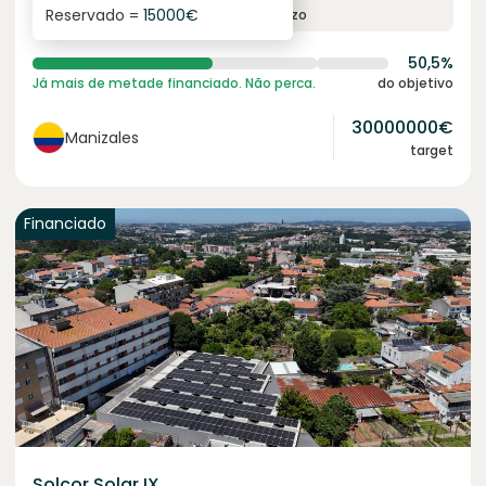
Reservado =
15000
€
juro anual
prazo
50,5%
Já mais de metade financiado. Não perca.
do objetivo
30000000
€
Manizales
target
Financiado
Solcor Solar IX