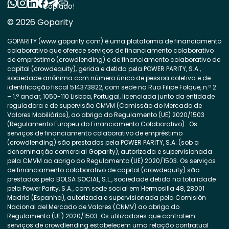
Copiado!
© 2026 Goparity
GOPARITY (www.goparity.com) é uma plataforma de financiamento
colaborativo que oferece serviços de financiamento colaborativo
de empréstimo (crowdlending) e de financiamento colaborativo de
capital (crowdequity), gerida e detida pela POWER PARITY, S.A.,
sociedade anónima com número único de pessoa coletiva e de
identificação fiscal 514373822, com sede na Rua Filipe Folque, n.º 2
– 1.º andar, 1050-110 Lisboa, Portugal, licenciada junto da entidade
reguladora e de supervisão CMVM (Comissão do Mercado de
Valores Mobiliários), ao abrigo do Regulamento (UE) 2020/1503
(Regulamento Europeu do Financiamento Colaborativo). Os
serviços de financiamento colaborativo de empréstimo
(crowdlending) são prestados pela POWER PARITY, S.A. (sob a
denominação comercial Goparity), autorizada e supervisionada
pela CMVM ao abrigo do Regulamento (UE) 2020/1503. Os serviços
de financiamento colaborativo de capital (crowdequity) são
prestados pela BOLSA SOCIAL, S.L., sociedade detida na totalidade
pela Power Parity, S.A., com sede social em Hermosilla 48, 28001
Madrid (Espanha), autorizada e supervisionada pela Comisión
Nacional del Mercado de Valores (CNMV) ao abrigo do
Regulamento (UE) 2020/1503. Os utilizadores que contratem
serviços de crowdlending estabelecem uma relação contratual