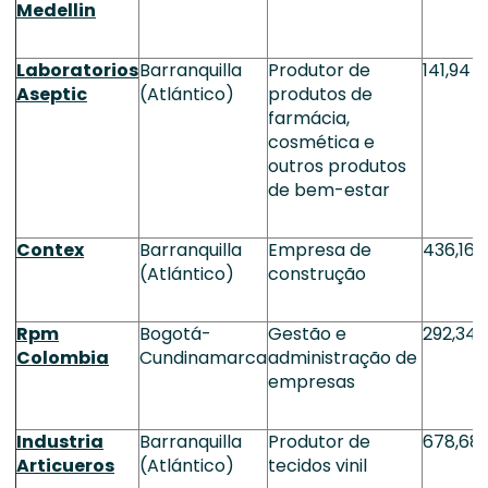
Medellin
Laboratorios
Barranquilla
Produtor de
141,94
Aseptic
(Atlántico)
produtos de
farmácia,
cosmética e
outros produtos
de bem-estar
Contex
Barranquilla
Empresa de
436,16
(Atlántico)
construção
Rpm
Bogotá-
Gestão e
292,34
Colombia
Cundinamarca
administração de
empresas
Industria
Barranquilla
Produtor de
678,68
Articueros
(Atlántico)
tecidos vinil