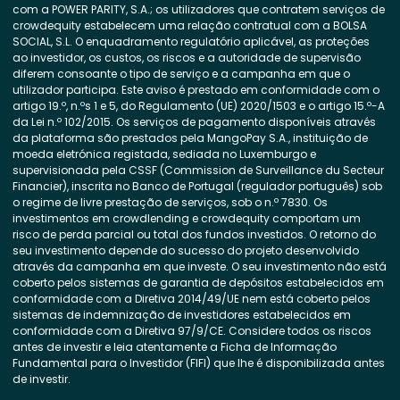
com a POWER PARITY, S.A.; os utilizadores que contratem serviços de
crowdequity estabelecem uma relação contratual com a BOLSA
SOCIAL, S.L. O enquadramento regulatório aplicável, as proteções
ao investidor, os custos, os riscos e a autoridade de supervisão
diferem consoante o tipo de serviço e a campanha em que o
utilizador participa. Este aviso é prestado em conformidade com o
artigo 19.º, n.ºs 1 e 5, do Regulamento (UE) 2020/1503 e o artigo 15.º-A
da Lei n.º 102/2015. Os serviços de pagamento disponíveis através
da plataforma são prestados pela MangoPay S.A., instituição de
moeda eletrónica registada, sediada no Luxemburgo e
supervisionada pela CSSF (Commission de Surveillance du Secteur
Financier), inscrita no Banco de Portugal (regulador português) sob
o regime de livre prestação de serviços, sob o n.º 7830. Os
investimentos em crowdlending e crowdequity comportam um
risco de perda parcial ou total dos fundos investidos. O retorno do
seu investimento depende do sucesso do projeto desenvolvido
através da campanha em que investe. O seu investimento não está
coberto pelos sistemas de garantia de depósitos estabelecidos em
conformidade com a Diretiva 2014/49/UE nem está coberto pelos
sistemas de indemnização de investidores estabelecidos em
conformidade com a Diretiva 97/9/CE. Considere todos os riscos
antes de investir e leia atentamente a Ficha de Informação
Fundamental para o Investidor (FIFI) que lhe é disponibilizada antes
de investir.