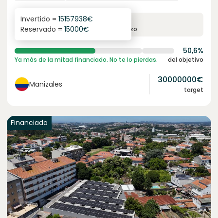
Invertido =
15157938
€
6.1
%
6
Reservado =
15000
€
interés anual
plazo
50,6%
Ya más de la mitad financiado. No te lo pierdas.
del objetivo
30000000
€
Manizales
target
Financiado