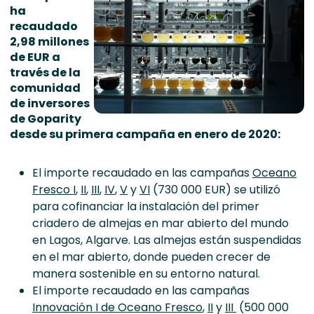
ha
recaudado
2,98 millones
de EUR a
través de la
comunidad
de inversores
de Goparity
desde su primera campaña en enero de 2020:
El importe recaudado en las campañas
Oceano
Fresco I
,
II
,
III
,
IV
,
V
y
VI
(730 000 EUR) se utilizó
para cofinanciar la instalación del primer
criadero de almejas en mar abierto del mundo
en Lagos, Algarve. Las almejas están suspendidas
en el mar abierto, donde pueden crecer de
manera sostenible en su entorno natural.
El importe recaudado en las campañas
Innovación I de Oceano Fresco
,
II
y
III
(500 000