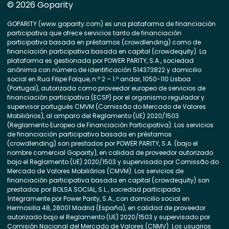
© 2026 Goparity
GOPARITY (www.goparity.com) es una plataforma de financiación
participativa que ofrece servicios tanto de financiación
participativa basada en préstamos (crowdlending) como de
financiación participativa basada en capital (crowdequity). La
plataforma es gestionada por POWER PARITY, S.A., sociedad
anónima con número de identificación 514373822 y domicilio
social en Rua Filipe Folque, n.º 2 – 1.º andar, 1050-110 Lisboa
(Portugal), autorizada como proveedor europeo de servicios de
financiación participativa (ECSP) por el organismo regulador y
supervisor portugués CMVM (Comissão do Mercado de Valores
Mobiliários), al amparo del Reglamento (UE) 2020/1503
(Reglamento Europeo de Financiación Participativa). Los servicios
de financiación participativa basada en préstamos
(crowdlending) son prestados por POWER PARITY, S.A. (bajo el
nombre comercial Goparity), en calidad de proveedor autorizado
bajo el Reglamento (UE) 2020/1503 y supervisado por Comissão do
Mercado de Valores Mobiliários (CMVM). Los servicios de
financiación participativa basada en capital (crowdequity) son
prestados por BOLSA SOCIAL, S.L., sociedad participada
íntegramente por Power Parity, S.A., con domicilio social en
Hermosilla 48, 28001 Madrid (España), en calidad de proveedor
autorizado bajo el Reglamento (UE) 2020/1503 y supervisado por
Comisión Nacional del Mercado de Valores (CNMV). Los usuarios