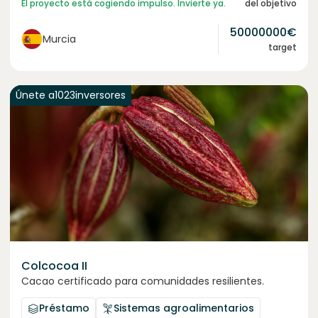
El proyecto está cogiendo impulso. Invierte ya.
del objetivo
50000000
€
Murcia
target
Únete a
1023
inversores
Colcocoa II
Cacao certificado para comunidades resilientes.
Préstamo
Sistemas agroalimentarios