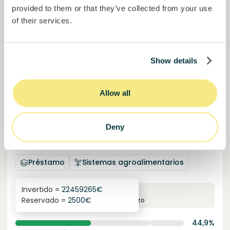
provided to them or that they’ve collected from your use
of their services.
Show details
Allow all
Esférico
Deny
Eliminación de carbono a través de la regeneración de
la tierra.
Préstamo
Sistemas agroalimentarios
Invertido =
22459265
€
6.3
%
24
Reservado =
2500
€
interés anual
plazo
44,9%