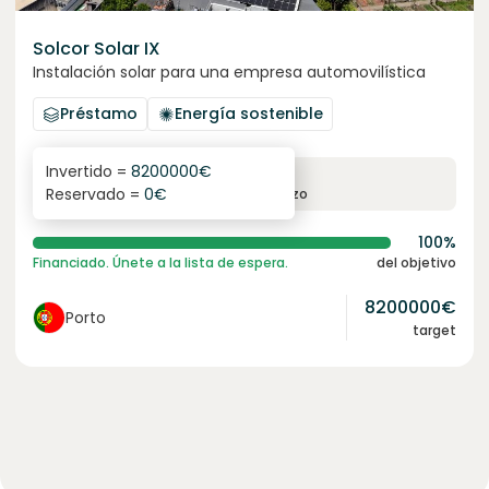
Solcor Solar IX
Instalación solar para una empresa automovilística
Préstamo
Energía sostenible
Invertido =
8200000
€
6.1
%
96
Reservado =
0
€
interés anual
plazo
100%
Financiado. Únete a la lista de espera.
del objetivo
8200000
€
Porto
target