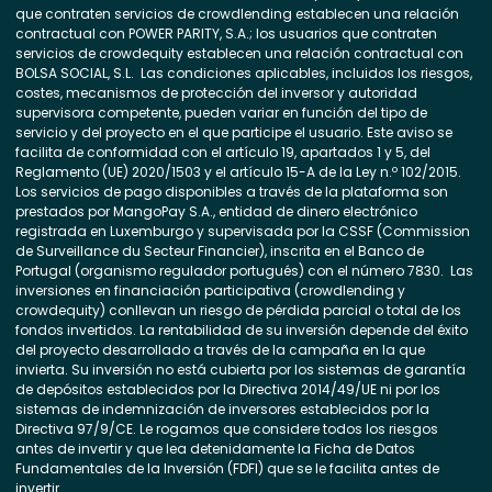
que contraten servicios de crowdlending establecen una relación
contractual con POWER PARITY, S.A.; los usuarios que contraten
servicios de crowdequity establecen una relación contractual con
BOLSA SOCIAL, S.L. Las condiciones aplicables, incluidos los riesgos,
costes, mecanismos de protección del inversor y autoridad
supervisora competente, pueden variar en función del tipo de
servicio y del proyecto en el que participe el usuario. Este aviso se
facilita de conformidad con el artículo 19, apartados 1 y 5, del
Reglamento (UE) 2020/1503 y el artículo 15-A de la Ley n.º 102/2015.
Los servicios de pago disponibles a través de la plataforma son
prestados por MangoPay S.A., entidad de dinero electrónico
registrada en Luxemburgo y supervisada por la CSSF (Commission
de Surveillance du Secteur Financier), inscrita en el Banco de
Portugal (organismo regulador portugués) con el número 7830. Las
inversiones en financiación participativa (crowdlending y
crowdequity) conllevan un riesgo de pérdida parcial o total de los
fondos invertidos. La rentabilidad de su inversión depende del éxito
del proyecto desarrollado a través de la campaña en la que
invierta. Su inversión no está cubierta por los sistemas de garantía
de depósitos establecidos por la Directiva 2014/49/UE ni por los
sistemas de indemnización de inversores establecidos por la
Directiva 97/9/CE. Le rogamos que considere todos los riesgos
antes de invertir y que lea detenidamente la Ficha de Datos
Fundamentales de la Inversión (FDFI) que se le facilita antes de
invertir.