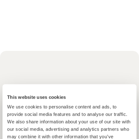
Descubre otras
oportunidades
abiertas que
This website uses cookies
We use cookies to personalise content and ads, to
pueden interesarte
provide social media features and to analyse our traffic.
We also share information about your use of our site with
Ver más
our social media, advertising and analytics partners who
may combine it with other information that you’ve
Únete a
1871
inversores