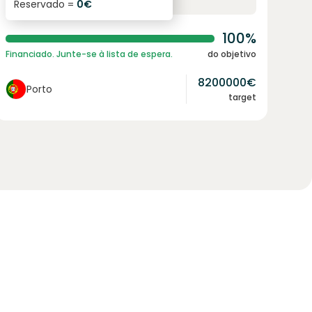
Reservado =
0
€
juro anual
prazo
100%
Financiado. Junte-se à lista de espera.
do objetivo
8200000
€
Porto
target