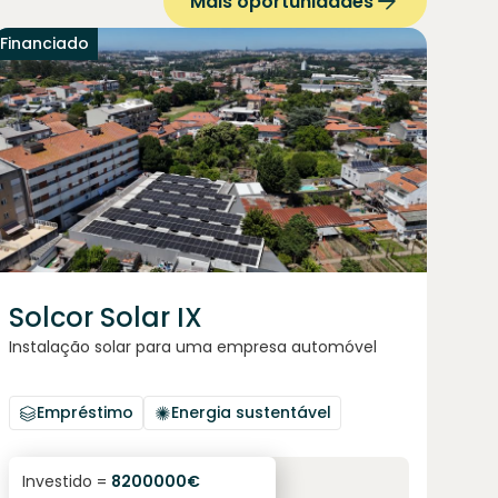
Mais oportunidades
Financiado
Solcor Solar IX
Instalação solar para uma empresa automóvel
Empréstimo
Energia sustentável
6.1
%
96
Investido =
8200000
€