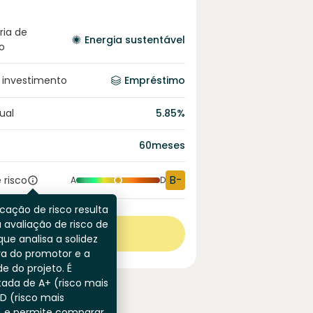
ria de
Energia sustentável
o
 investimento
Empréstimo
ual
5.85
%
60
meses
B-
 risco
A
D
icação de risco resulta
 avaliação de risco de
Ver mais
que analisa a solidez
ra do promotor e a
de do projeto. É
ada de A+ (risco mais
 D (risco mais
) e permite comparar