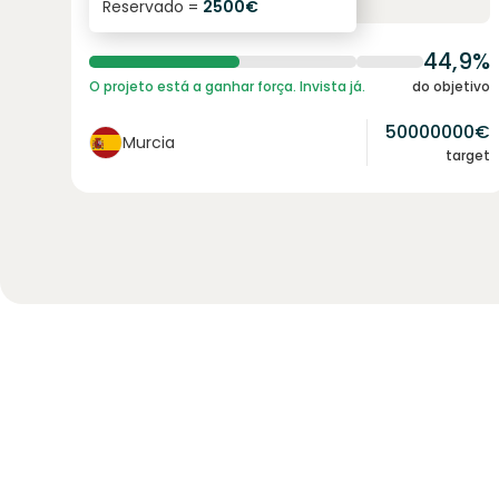
Reservado =
2500
€
juro anual
prazo
44,9%
O projeto está a ganhar força. Invista já.
do objetivo
50000000
€
Murcia
target