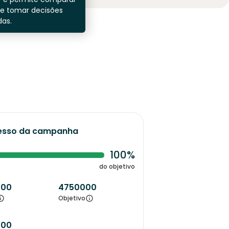
 e tomar decisões
as.
esso da campanha
100%
do objetivo
000
4750000
Objetivo
000