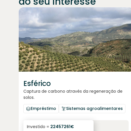
do seu interesse
Junte-se a
1871
investidores
Esférico
Captura de carbono através da regeneração de
solos.
Empréstimo
Sistemas agroalimentares
6.3
%
24
Investido =
22457261
€