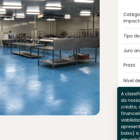
Catego
impact
Tipo de
Juro an
Prazo
Nível de
A classif
da nossa
crédito, 
financei
viabilida
apresent
baixo) a
elevado