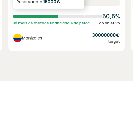
Reservado =
15000
€
juro anual
prazo
50,5%
Já mais de metade financiado. Não perca.
do objetivo
30000000
€
Manizales
target