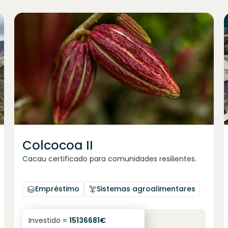
Junte-se a
1021
investidores
Colcocoa II
Cacau certificado para comunidades resilientes.
Empréstimo
Sistemas agroalimentares
6.1
%
6
Investido =
15136681
€