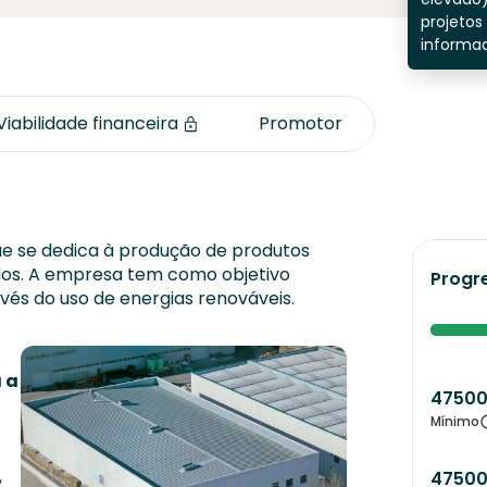
projetos
informad
Viabilidade financeira
Promotor
ue se dedica à produção de produtos
os. A empresa tem como objetivo
Progr
vés do uso de energias renováveis.
 a
4750
Mínimo
,
4750