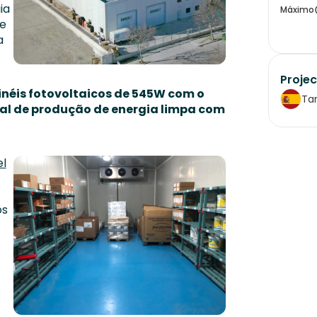
ia
Máximo
de
a
Projec
inéis fotovoltaicos de 545W com o
Ta
ral de produção de energia limpa com
el
os