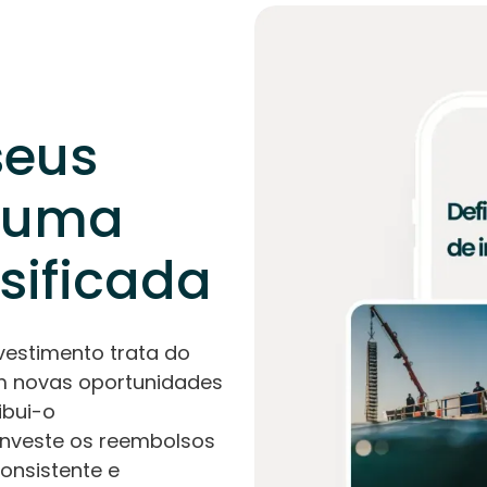
seus
uma
rsificada
nvestimento trata do
om novas oportunidades
ibui-o
investe os reembolsos
nsistente e