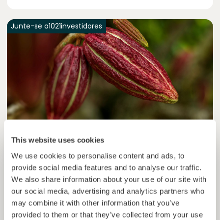
Junte-se a
1021
investidores
This website uses cookies
Colcocoa II
Cacau certificado para comunidades resilientes.
We use cookies to personalise content and ads, to
provide social media features and to analyse our traffic.
Empréstimo
Sistemas agroalimentares
We also share information about your use of our site with
our social media, advertising and analytics partners who
Investido =
15136681
€
6.1
%
6
may combine it with other information that you’ve
Reservado =
15000
€
juro anual
prazo
provided to them or that they’ve collected from your use