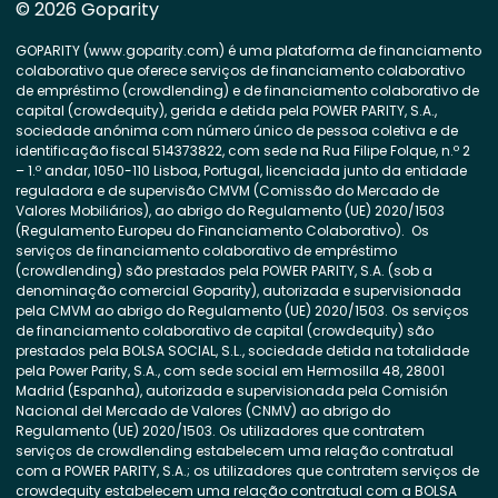
© 2026 Goparity
GOPARITY (www.goparity.com) é uma plataforma de financiamento
colaborativo que oferece serviços de financiamento colaborativo
de empréstimo (crowdlending) e de financiamento colaborativo de
capital (crowdequity), gerida e detida pela POWER PARITY, S.A.,
sociedade anónima com número único de pessoa coletiva e de
identificação fiscal 514373822, com sede na Rua Filipe Folque, n.º 2
– 1.º andar, 1050-110 Lisboa, Portugal, licenciada junto da entidade
reguladora e de supervisão CMVM (Comissão do Mercado de
Valores Mobiliários), ao abrigo do Regulamento (UE) 2020/1503
(Regulamento Europeu do Financiamento Colaborativo). Os
serviços de financiamento colaborativo de empréstimo
(crowdlending) são prestados pela POWER PARITY, S.A. (sob a
denominação comercial Goparity), autorizada e supervisionada
pela CMVM ao abrigo do Regulamento (UE) 2020/1503. Os serviços
de financiamento colaborativo de capital (crowdequity) são
prestados pela BOLSA SOCIAL, S.L., sociedade detida na totalidade
pela Power Parity, S.A., com sede social em Hermosilla 48, 28001
Madrid (Espanha), autorizada e supervisionada pela Comisión
Nacional del Mercado de Valores (CNMV) ao abrigo do
Regulamento (UE) 2020/1503. Os utilizadores que contratem
serviços de crowdlending estabelecem uma relação contratual
com a POWER PARITY, S.A.; os utilizadores que contratem serviços de
crowdequity estabelecem uma relação contratual com a BOLSA