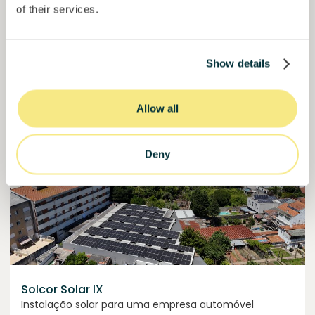
of their services.
50,5%
Já mais de metade financiado. Não perca.
do objetivo
30000000
€
Manizales
Show details
target
Allow all
Financiado
Deny
Solcor Solar IX
Instalação solar para uma empresa automóvel