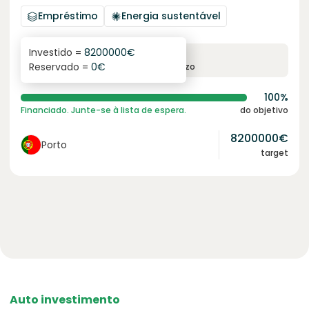
Empréstimo
Energia sustentável
Investido =
8200000
€
6.1
%
96
Reservado =
0
€
juro anual
prazo
100%
Financiado. Junte-se à lista de espera.
do objetivo
8200000
€
Porto
target
Auto investimento