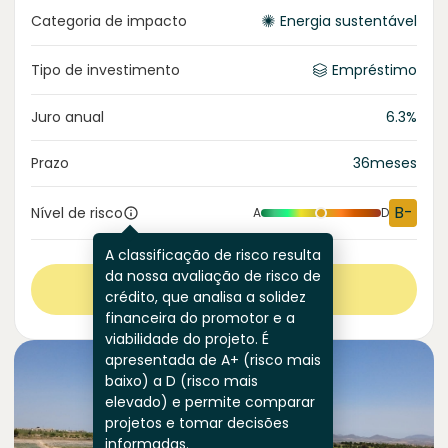
Categoria de impacto
Energia sustentável
Tipo de investimento
Empréstimo
Juro anual
6.3
%
Prazo
36
meses
B-
Nível de risco
A
D
A classificação de risco resulta
da nossa avaliação de risco de
Ver mais
crédito, que analisa a solidez
financeira do promotor e a
viabilidade do projeto. É
apresentada de A+ (risco mais
baixo) a D (risco mais
elevado) e permite comparar
projetos e tomar decisões
informadas.