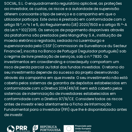
SOCIAL, S.L. O enquadramento regulatório aplicável, as proteções
ao investidor, os custos, os riscos e a autoridade de supervisão
diferem consoante o tipo de serviço e a campanha em que o
utilizador participa. Este aviso é prestado em conformidade com o
artigo 19.º, n.ºs 1 e 5, do Regulamento (UE) 2020/1503 e o artigo 15.º-A
da Lei n.º 102/2015. Os serviços de pagamento disponíveis através
da plataforma são prestados pela MangoPay S.A., instituição de
moeda eletrónica registada, sediada no Luxemburgo e
supervisionada pela CSSF (Commission de Surveillance du Secteur
Financier), inscrita no Banco de Portugal (regulador português) sob
o regime de livre prestação de serviços, sob o n.º 7830. Os
investimentos em crowdlending e crowdequity comportam um
risco de perda parcial ou total dos fundos investidos. O retorno do
seu investimento depende do sucesso do projeto desenvolvido
através da campanha em que investe. O seu investimento não está
coberto pelos sistemas de garantia de depósitos estabelecidos em
conformidade com a Diretiva 2014/49/UE nem está coberto pelos
sistemas de indemnização de investidores estabelecidos em
conformidade com a Diretiva 97/9/CE. Considere todos os riscos
antes de investir e leia atentamente a Ficha de Informação
Fundamental para o Investidor (FIFI) que lhe é disponibilizada antes
de investir.