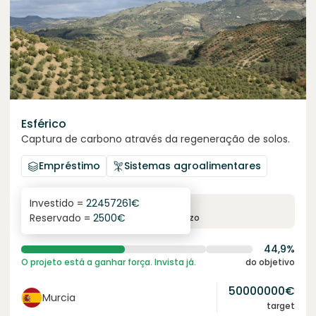
Esférico
Captura de carbono através da regeneração de solos.
Empréstimo
Sistemas agroalimentares
Investido =
22457261
€
6.3
%
24
Reservado =
2500
€
juro anual
prazo
44,9%
O projeto está a ganhar força. Invista já.
do objetivo
50000000
€
Murcia
target