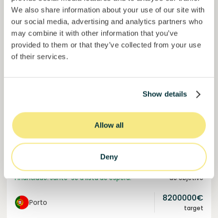
We also share information about your use of our site with
our social media, advertising and analytics partners who
may combine it with other information that you’ve
provided to them or that they’ve collected from your use
of their services.
Solcor Solar IX
Instalação solar para uma empresa automóvel
Show details
Empréstimo
Energia sustentável
Allow all
Investido =
8200000
€
6.1
%
96
Reservado =
0
€
juro anual
prazo
Deny
100%
Financiado. Junte-se à lista de espera.
do objetivo
8200000
€
Porto
target