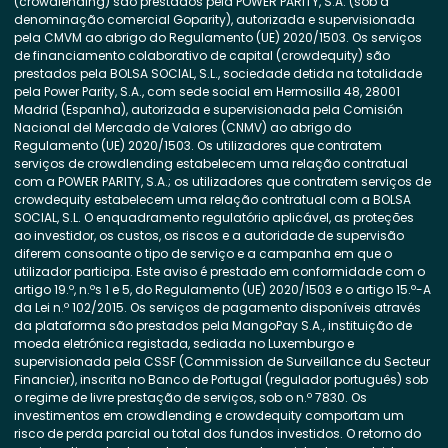
(crowdlending) são prestados pela POWER PARITY, S.A. (sob a
denominação comercial Goparity), autorizada e supervisionada
pela CMVM ao abrigo do Regulamento (UE) 2020/1503. Os serviços
de financiamento colaborativo de capital (crowdequity) são
prestados pela BOLSA SOCIAL, S.L., sociedade detida na totalidade
pela Power Parity, S.A., com sede social em Hermosilla 48, 28001
Madrid (Espanha), autorizada e supervisionada pela Comisión
Nacional del Mercado de Valores (CNMV) ao abrigo do
Regulamento (UE) 2020/1503. Os utilizadores que contratem
serviços de crowdlending estabelecem uma relação contratual
com a POWER PARITY, S.A.; os utilizadores que contratem serviços de
crowdequity estabelecem uma relação contratual com a BOLSA
SOCIAL, S.L. O enquadramento regulatório aplicável, as proteções
ao investidor, os custos, os riscos e a autoridade de supervisão
diferem consoante o tipo de serviço e a campanha em que o
utilizador participa. Este aviso é prestado em conformidade com o
artigo 19.º, n.ºs 1 e 5, do Regulamento (UE) 2020/1503 e o artigo 15.º-A
da Lei n.º 102/2015. Os serviços de pagamento disponíveis através
da plataforma são prestados pela MangoPay S.A., instituição de
moeda eletrónica registada, sediada no Luxemburgo e
supervisionada pela CSSF (Commission de Surveillance du Secteur
Financier), inscrita no Banco de Portugal (regulador português) sob
o regime de livre prestação de serviços, sob o n.º 7830. Os
investimentos em crowdlending e crowdequity comportam um
risco de perda parcial ou total dos fundos investidos. O retorno do