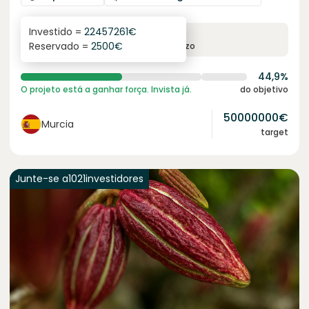
Investido =
22457261
€
6.3
%
24
Reservado =
2500
€
juro anual
prazo
44,9%
O projeto está a ganhar força. Invista já.
do objetivo
50000000
€
Murcia
target
Junte-se a
1021
investidores