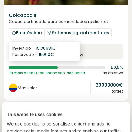
Colcocoa II
Cacau certificado para comunidades resilientes.
Empréstimo
Sistemas agroalimentares
Investido =
15136681
€
6.1
%
6
Reservado =
15000
€
juro anual
prazo
50,5%
Já mais de metade financiado. Não perca.
do objetivo
30000000
€
Manizales
target
Financiado
This website uses cookies
We use cookies to personalise content and ads, to
provide social media features and to analyse our traffic.