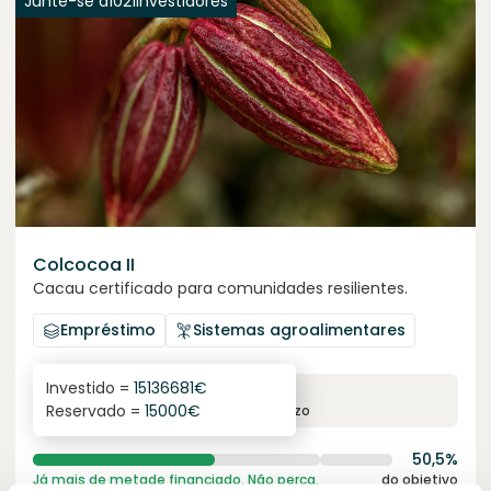
Junte-se a
1021
investidores
Colcocoa II
Cacau certificado para comunidades resilientes.
Empréstimo
Sistemas agroalimentares
Investido =
15136681
€
6.1
%
6
Reservado =
15000
€
juro anual
prazo
50,5%
Já mais de metade financiado. Não perca.
do objetivo