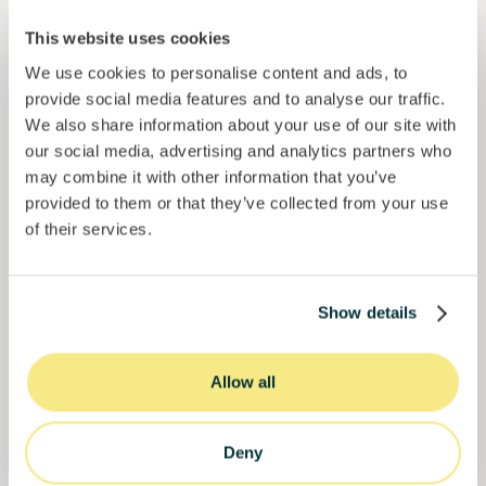
30000000
€
This website uses cookies
Manizales
target
We use cookies to personalise content and ads, to
provide social media features and to analyse our traffic.
We also share information about your use of our site with
Financiado
our social media, advertising and analytics partners who
may combine it with other information that you’ve
provided to them or that they’ve collected from your use
of their services.
Show details
Allow all
Solcor Solar IX
Instalação solar para uma empresa automóvel
Deny
Empréstimo
Energia sustentável