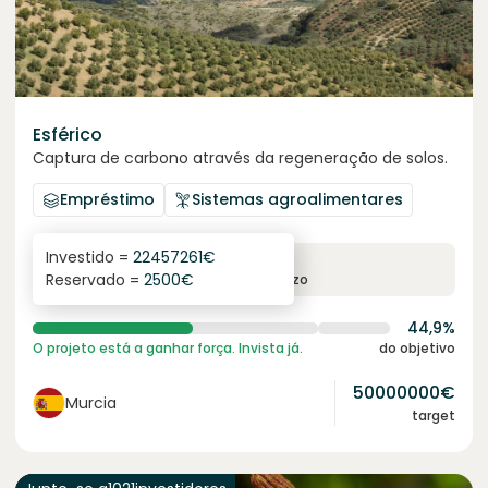
Esférico
Captura de carbono através da regeneração de solos.
Empréstimo
Sistemas agroalimentares
Investido =
22457261
€
6.3
%
24
Reservado =
2500
€
juro anual
prazo
44,9%
O projeto está a ganhar força. Invista já.
do objetivo
50000000
€
Murcia
target