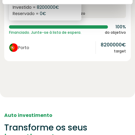
Investido =
8200000
€
6.1
%
96
Reservado =
0
€
juro anual
prazo
100%
Financiado. Junte-se à lista de espera.
do objetivo
8200000
€
Porto
target
Auto investimento
Transforme os seus