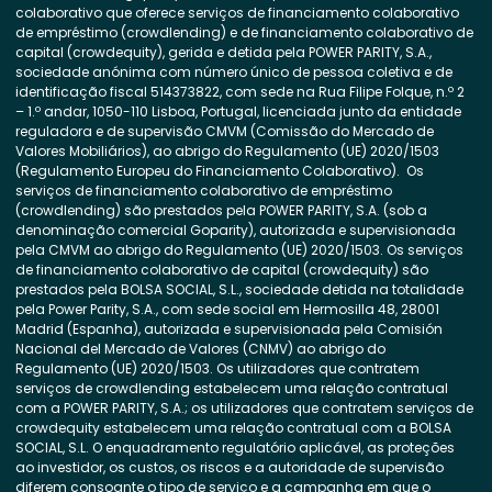
colaborativo que oferece serviços de financiamento colaborativo
de empréstimo (crowdlending) e de financiamento colaborativo de
capital (crowdequity), gerida e detida pela POWER PARITY, S.A.,
sociedade anónima com número único de pessoa coletiva e de
identificação fiscal 514373822, com sede na Rua Filipe Folque, n.º 2
– 1.º andar, 1050-110 Lisboa, Portugal, licenciada junto da entidade
reguladora e de supervisão CMVM (Comissão do Mercado de
Valores Mobiliários), ao abrigo do Regulamento (UE) 2020/1503
(Regulamento Europeu do Financiamento Colaborativo). Os
serviços de financiamento colaborativo de empréstimo
(crowdlending) são prestados pela POWER PARITY, S.A. (sob a
denominação comercial Goparity), autorizada e supervisionada
pela CMVM ao abrigo do Regulamento (UE) 2020/1503. Os serviços
de financiamento colaborativo de capital (crowdequity) são
prestados pela BOLSA SOCIAL, S.L., sociedade detida na totalidade
pela Power Parity, S.A., com sede social em Hermosilla 48, 28001
Madrid (Espanha), autorizada e supervisionada pela Comisión
Nacional del Mercado de Valores (CNMV) ao abrigo do
Regulamento (UE) 2020/1503. Os utilizadores que contratem
serviços de crowdlending estabelecem uma relação contratual
com a POWER PARITY, S.A.; os utilizadores que contratem serviços de
crowdequity estabelecem uma relação contratual com a BOLSA
SOCIAL, S.L. O enquadramento regulatório aplicável, as proteções
ao investidor, os custos, os riscos e a autoridade de supervisão
diferem consoante o tipo de serviço e a campanha em que o