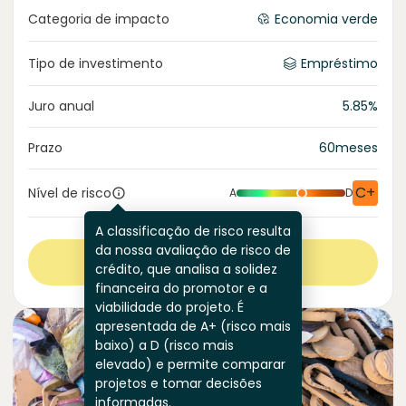
Categoria de impacto
Economia verde
Tipo de investimento
Empréstimo
Juro anual
5.85
%
Prazo
60
meses
C+
Nível de risco
A
D
A classificação de risco resulta
da nossa avaliação de risco de
Ver mais
crédito, que analisa a solidez
financeira do promotor e a
viabilidade do projeto. É
apresentada de A+ (risco mais
baixo) a D (risco mais
elevado) e permite comparar
projetos e tomar decisões
informadas.