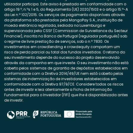
utilizador participa. Este aviso é prestado em conformidade com o
artigo 19.º, n.ºs 1 e 5, do Regulamento (UE) 2020/1503 e o artigo 15.º-A
da Lei n.º 102/2015. Os serviços de pagamento disponíveis através
da plataforma são prestados pela MangoPay S.A., instituição de
moeda eletrónica registada, sediada no Luxemburgo e
supervisionada pela CSSF (Commission de Surveillance du Secteur
Financier), inscrita no Banco de Portugal (regulador português) sob
o regime de livre prestação de serviços, sob o n.º 7830. Os
investimentos em crowdlending e crowdequity comportam um
risco de perda parcial ou total dos fundos investidos. O retorno do
seu investimento depende do sucesso do projeto desenvolvido
através da campanha em que investe. O seu investimento não está
coberto pelos sistemas de garantia de depósitos estabelecidos em
conformidade com a Diretiva 2014/49/UE nem está coberto pelos
sistemas de indemnização de investidores estabelecidos em
conformidade com a Diretiva 97/9/CE. Considere todos os riscos
antes de investir e leia atentamente a Ficha de Informação
Fundamental para o Investidor (FIFI) que lhe é disponibilizada antes
de investir.