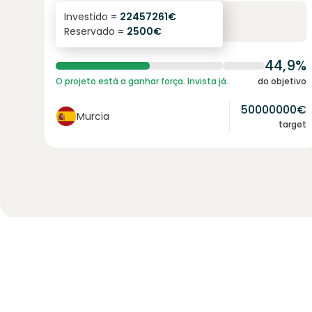
6.3
%
24
Investido =
22457261
€
Reservado =
2500
€
juro anual
prazo
44,9%
O projeto está a ganhar força. Invista já.
do objetivo
50000000
€
Murcia
target