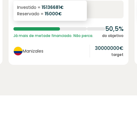
6.1
%
6
Investido =
15136681
€
Reservado =
15000
€
juro anual
prazo
50,5%
Já mais de metade financiado. Não perca.
do objetivo
30000000
€
Manizales
target