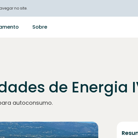
vegar no site.
ciamento
Sobre
ades de Energia I
, para autoconsumo.
Resum