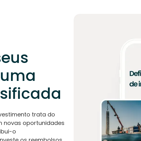
seus
uma
rsificada
nvestimento trata do
om novas oportunidades
ibui-o
investe os reembolsos