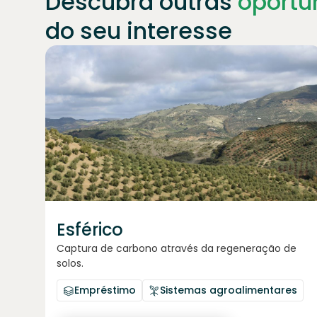
Descubra outras
oportu
do seu interesse
Junte-se a
1871
investidores
Esférico
Captura de carbono através da regeneração de
solos.
Empréstimo
Sistemas agroalimentares