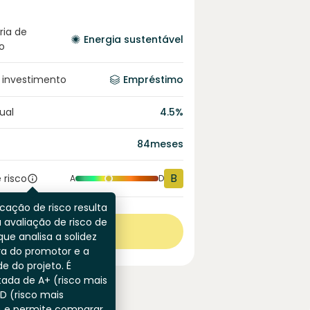
ria de
Energia sustentável
o
 investimento
Empréstimo
ual
4.5
%
84
meses
B
 risco
A
D
icação de risco resulta
 avaliação de risco de
Ver mais
que analisa a solidez
ra do promotor e a
de do projeto. É
ada de A+ (risco mais
 D (risco mais
) e permite comparar