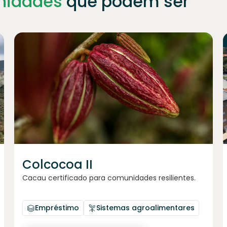
nidades
que podem ser
Junte-se a
1021
investidores
Colcocoa II
Cacau certificado para comunidades resilientes.
Empréstimo
Sistemas agroalimentares