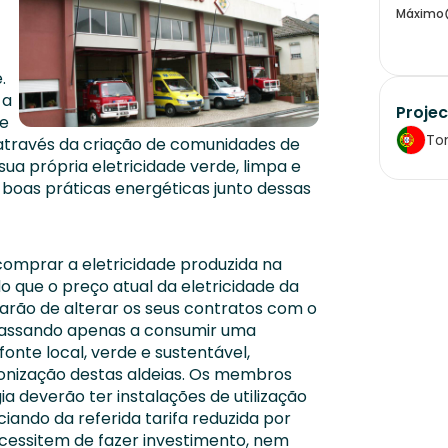
Máximo
.
 a
Projec
de
To
através da criação de comunidades de
ua própria eletricidade verde, limpa e
boas práticas energéticas junto dessas
mprar a eletricidade produzida na
o que o preço atual da eletricidade da
tarão de alterar os seus contratos com o
 passando apenas a consumir uma
onte local, verde e sustentável,
onização destas aldeias. Os membros
 deverão ter instalações de utilização
iciando da referida tarifa reduzida por
cessitem de fazer investimento, nem