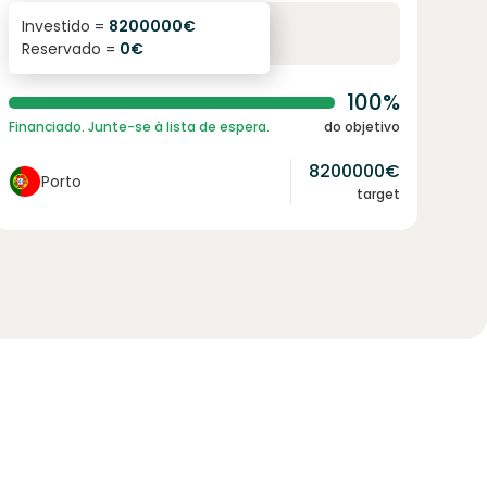
6.1
%
96
Investido =
8200000
€
Reservado =
0
€
juro anual
prazo
100%
Financiado. Junte-se à lista de espera.
do objetivo
8200000
€
Porto
target