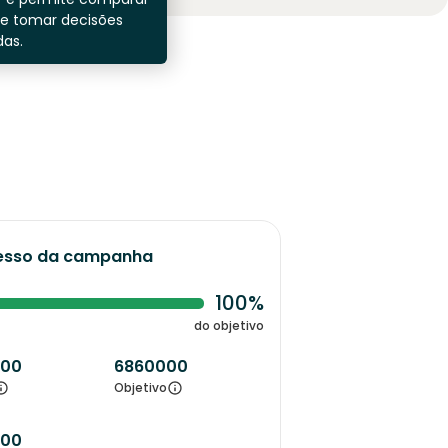
 e tomar decisões
as.
esso da campanha
100%
do objetivo
000
6860000
Objetivo
000