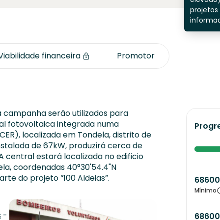
projetos
informad
Viabilidade financeira
Promotor
a campanha serão utilizados para
ral fotovoltaica integrada numa
Progr
ER), localizada em Tondela, distrito de
instalada de 67kW, produzirá cerca de
 central estará localizada no edificio
ela, coordenadas 40°30'54.4"N
rte do projeto “100 Aldeias”.
6860
Mínimo
s
-
6860