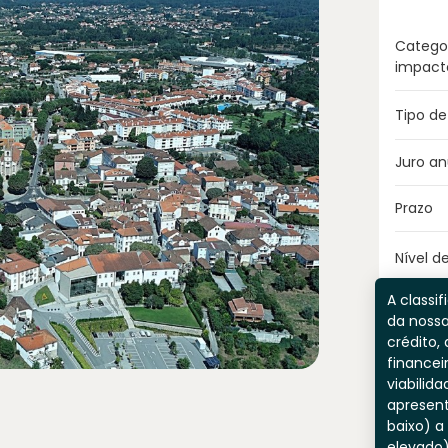
Catego
impact
Tipo de
Juro an
Prazo
Nível de
A classif
da nossa
crédito, 
financei
viabilida
apresent
baixo) a
elevado