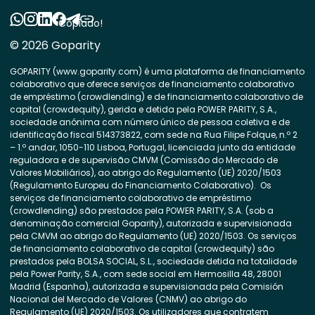
Copiado!
© 2026 Goparity
GOPARITY (www.goparity.com) é uma plataforma de financiamento
colaborativo que oferece serviços de financiamento colaborativo
de empréstimo (crowdlending) e de financiamento colaborativo de
capital (crowdequity), gerida e detida pela POWER PARITY, S.A.,
sociedade anónima com número único de pessoa coletiva e de
identificação fiscal 514373822, com sede na Rua Filipe Folque, n.º 2
– 1.º andar, 1050-110 Lisboa, Portugal, licenciada junto da entidade
reguladora e de supervisão CMVM (Comissão do Mercado de
Valores Mobiliários), ao abrigo do Regulamento (UE) 2020/1503
(Regulamento Europeu do Financiamento Colaborativo). Os
serviços de financiamento colaborativo de empréstimo
(crowdlending) são prestados pela POWER PARITY, S.A. (sob a
denominação comercial Goparity), autorizada e supervisionada
pela CMVM ao abrigo do Regulamento (UE) 2020/1503. Os serviços
de financiamento colaborativo de capital (crowdequity) são
prestados pela BOLSA SOCIAL, S.L., sociedade detida na totalidade
pela Power Parity, S.A., com sede social em Hermosilla 48, 28001
Madrid (Espanha), autorizada e supervisionada pela Comisión
Nacional del Mercado de Valores (CNMV) ao abrigo do
Regulamento (UE) 2020/1503. Os utilizadores que contratem