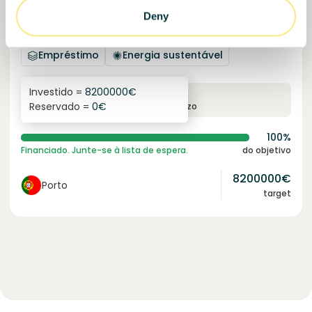
Solcor Solar IX
Deny
Instalação solar para uma empresa automóvel
Empréstimo
Energia sustentável
Investido =
8200000
€
6.1
%
96
Reservado =
0
€
juro anual
prazo
100%
Financiado. Junte-se à lista de espera.
do objetivo
8200000
€
Porto
target