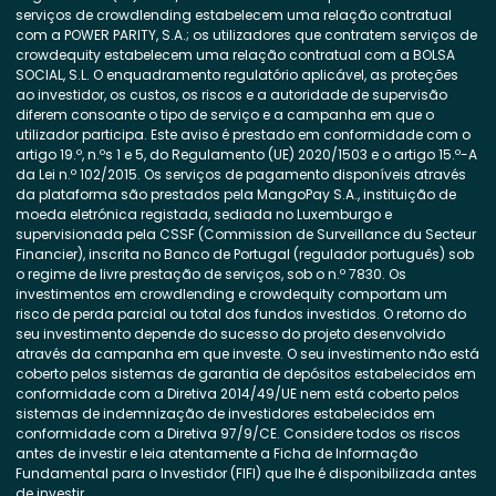
serviços de crowdlending estabelecem uma relação contratual
com a POWER PARITY, S.A.; os utilizadores que contratem serviços de
crowdequity estabelecem uma relação contratual com a BOLSA
SOCIAL, S.L. O enquadramento regulatório aplicável, as proteções
ao investidor, os custos, os riscos e a autoridade de supervisão
diferem consoante o tipo de serviço e a campanha em que o
utilizador participa. Este aviso é prestado em conformidade com o
artigo 19.º, n.ºs 1 e 5, do Regulamento (UE) 2020/1503 e o artigo 15.º-A
da Lei n.º 102/2015. Os serviços de pagamento disponíveis através
da plataforma são prestados pela MangoPay S.A., instituição de
moeda eletrónica registada, sediada no Luxemburgo e
supervisionada pela CSSF (Commission de Surveillance du Secteur
Financier), inscrita no Banco de Portugal (regulador português) sob
o regime de livre prestação de serviços, sob o n.º 7830. Os
investimentos em crowdlending e crowdequity comportam um
risco de perda parcial ou total dos fundos investidos. O retorno do
seu investimento depende do sucesso do projeto desenvolvido
através da campanha em que investe. O seu investimento não está
coberto pelos sistemas de garantia de depósitos estabelecidos em
conformidade com a Diretiva 2014/49/UE nem está coberto pelos
sistemas de indemnização de investidores estabelecidos em
conformidade com a Diretiva 97/9/CE. Considere todos os riscos
antes de investir e leia atentamente a Ficha de Informação
Fundamental para o Investidor (FIFI) que lhe é disponibilizada antes
de investir.