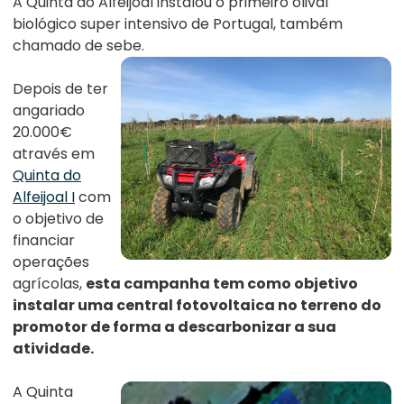
A Quinta do Alfeijoal instalou o primeiro olival
biológico super intensivo de Portugal, também
chamado de sebe.
Depois de ter
angariado
20.000€
através em
Quinta do
Alfeijoal I
com
o objetivo de
financiar
operações
agrícolas,
esta campanha tem como objetivo
instalar uma central fotovoltaica no terreno do
promotor de forma a descarbonizar a sua
atividade.
A Quinta