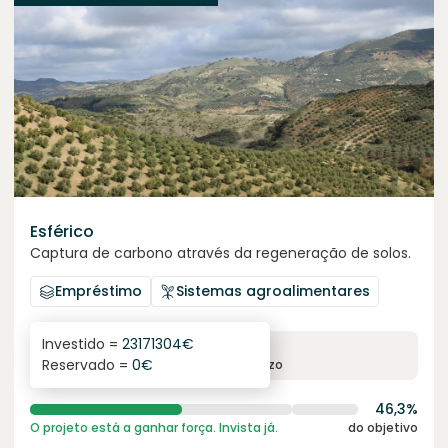
Esférico
Captura de carbono através da regeneração de solos.
Empréstimo
Sistemas agroalimentares
Investido =
23171304
€
6.3
%
24
Reservado =
0
€
juro anual
prazo
46,3%
O projeto está a ganhar força. Invista já.
do objetivo