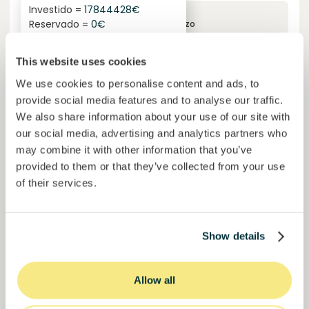
Investido =
17844428
€
6.1
%
6
Reservado =
0
€
juro anual
prazo
59,5%
This website uses cookies
Já mais de metade financiado. Não perca.
do objetivo
We use cookies to personalise content and ads, to
30000000
€
provide social media features and to analyse our traffic.
Manizales
target
We also share information about your use of our site with
our social media, advertising and analytics partners who
may combine it with other information that you’ve
Financiado
provided to them or that they’ve collected from your use
of their services.
Show details
Allow all