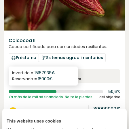
Colcocoa II
Cacao certificado para comunidades resilientes.
Préstamo
Sistemas agroalimentarios
Invertido =
15157938
€
6.1
%
6
Reservado =
15000
€
interés anual
plazo
50,6%
Ya más de la mitad financiado. No te lo pierdas.
del objetivo
30000000
€
Manizales
target
This website uses cookies