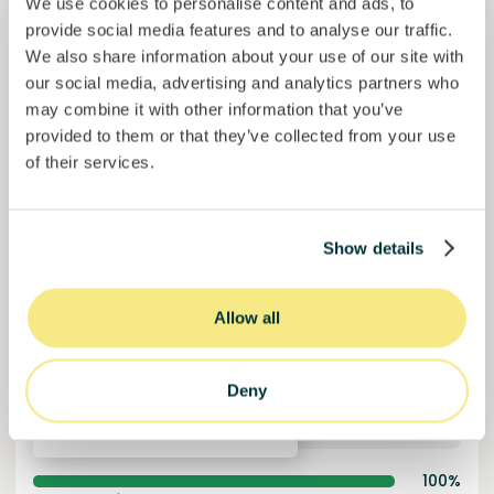
We use cookies to personalise content and ads, to
Financiado
provide social media features and to analyse our traffic.
We also share information about your use of our site with
our social media, advertising and analytics partners who
may combine it with other information that you’ve
provided to them or that they’ve collected from your use
of their services.
Show details
Solcor Solar IX
Instalación solar para una empresa automovilística
Allow all
Préstamo
Energía sostenible
Deny
Invertido =
8200000
€
6.1
%
96
Reservado =
0
€
interés anual
plazo
100%