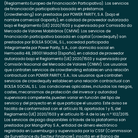
(Reglamento Europeo de Financiación Participativa). Los servicios
de financiación participativa basada en préstamos
(crowdlending) son prestados por POWER PARITY, S.A. (bajo el
nombre comercial Goparity), en calidad de proveedor autorizado
bajo el Reglamento (UE) 2020/1503 y supervisado por Comissão do
Mercado de Valores Mobiliários (CMVM). Los servicios de
financiación participativa basada en capital (crowdequity) son
prestados por BOLSA SOCIAL, S.L., sociedad participada
íntegramente por Power Parity, S.A., con domicilio social en
Hermosilla 48, 28001 Madrid (España), en calidad de proveedor
autorizado bajo el Reglamento (UE) 2020/1503 y supervisado por
Comisión Nacional del Mercado de Valores (CNMV). Los usuarios
que contraten servicios de crowdlending establecen una relación
contractual con POWER PARITY, S.A.; los usuarios que contraten
servicios de crowdequity establecen una relación contractual con
BOLSA SOCIAL, S.L. Las condiciones aplicables, incluidos los riesgos,
costes, mecanismos de protección del inversor y autoridad
supervisora competente, pueden variar en función del tipo de
servicio y del proyecto en el que participe el usuario. Este aviso se
facilita de conformidad con el artículo 19, apartados 1 y 5, del
Reglamento (UE) 2020/1503 y el artículo 15-A de la Ley n.º 102/2015.
Los servicios de pago disponibles a través de la plataforma son
prestados por MangoPay S.A., entidad de dinero electrónico
registrada en Luxemburgo y supervisada por la CSSF (Commission
de Surveillance du Secteur Financier), inscrita en el Banco de