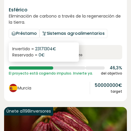
Esférico
Eliminación de carbono a través de la regeneración de
la tierra.
Préstamo
Sistemas agroalimentarios
Invertido =
23171304
€
6.3
%
24
Reservado =
0
€
interés anual
plazo
46,3%
El proyecto está cogiendo impulso. Invierte ya.
del objetivo
50000000
€
Murcia
target
Únete a
1198
inversores