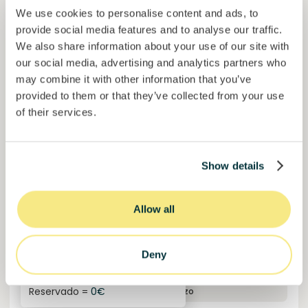
We use cookies to personalise content and ads, to
provide social media features and to analyse our traffic.
Financiado
We also share information about your use of our site with
our social media, advertising and analytics partners who
may combine it with other information that you’ve
provided to them or that they’ve collected from your use
of their services.
Show details
Solcor Solar IX
Allow all
Instalación solar para una empresa automovilística
Préstamo
Energía sostenible
Deny
Invertido =
8200000
€
6.1
%
96
Reservado =
0
€
interés anual
plazo