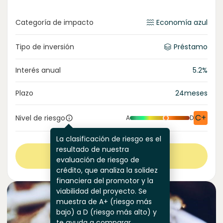
Categoría de impacto
Economía azul
Tipo de inversión
Préstamo
Interés anual
5.2
%
Plazo
24
meses
C+
Nivel de riesgo
A
D
La clasificación de riesgo es el
resultado de nuestra
Ver más
evaluación de riesgo de
crédito, que analiza la solidez
financiera del promotor y la
viabilidad del proyecto. Se
muestra de A+ (riesgo más
bajo) a D (riesgo más alto) y
te ayuda a comparar