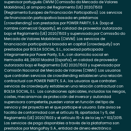
supervisor portugués CMVM (Comissão do Mercado de Valores
Mobiliários), al amparo del Reglamento (UE) 2020/1503
(Reglamento Europeo de Financiación Participativa). Los servicios
de financiación participativa basada en préstamos
(crowdlending) son prestados por POWER PARITY, S.A. (bajo el
nombre comercial Goparity), en calidad de proveedor autorizado
bajo el Reglamento (UE) 2020/1503 y supervisado por Comissão do
Mercado de Valores Mobiliários (CMVM). Los servicios de
financiación participativa basada en capital (crowdequity) son
prestados por BOLSA SOCIAL, S.L., sociedad participada
íntegramente por Power Parity, S.A., con domicilio social en
Hermosilla 48, 28001 Madrid (España), en calidad de proveedor
autorizado bajo el Reglamento (UE) 2020/1503 y supervisado por
Comisión Nacional del Mercado de Valores (CNMV). Los usuarios
que contraten servicios de crowdlending establecen una relación
contractual con POWER PARITY, S.A.; los usuarios que contraten
servicios de crowdequity establecen una relación contractual con
BOLSA SOCIAL, S.L. Las condiciones aplicables, incluidos los riesgos,
costes, mecanismos de protección del inversor y autoridad
supervisora competente, pueden variar en función del tipo de
servicio y del proyecto en el que participe el usuario. Este aviso se
facilita de conformidad con el artículo 19, apartados 1 y 5, del
Reglamento (UE) 2020/1503 y el artículo 15-A de la Ley n.º 102/2015.
Los servicios de pago disponibles a través de la plataforma son
prestados por MangoPay S.A., entidad de dinero electrónico