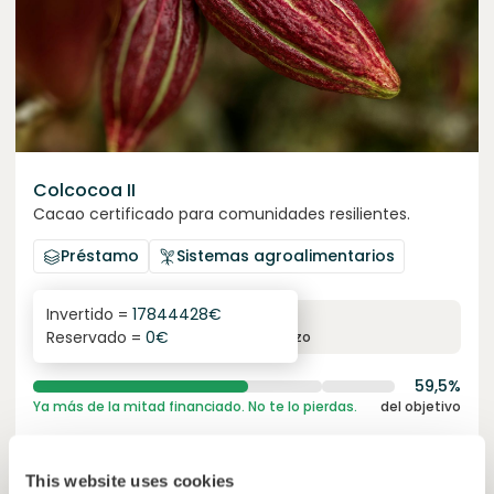
Colcocoa II
Cacao certificado para comunidades resilientes.
Préstamo
Sistemas agroalimentarios
Invertido =
17844428
€
6.1
%
6
Reservado =
0
€
interés anual
plazo
59,5%
Ya más de la mitad financiado. No te lo pierdas.
del objetivo
30000000
€
Manizales
target
This website uses cookies