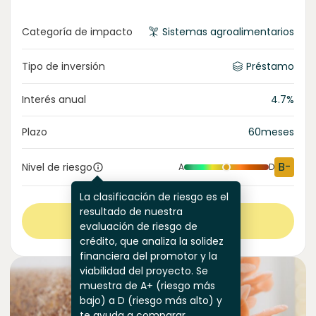
Categoría de impacto
Sistemas agroalimentarios
Tipo de inversión
Préstamo
Interés anual
4.7
%
Plazo
60
meses
B-
Nivel de riesgo
A
D
La clasificación de riesgo es el
resultado de nuestra
Ver más
evaluación de riesgo de
crédito, que analiza la solidez
financiera del promotor y la
viabilidad del proyecto. Se
muestra de A+ (riesgo más
bajo) a D (riesgo más alto) y
te ayuda a comparar