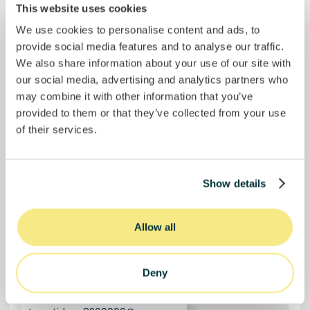
30000000
€
This website uses cookies
Manizales
target
We use cookies to personalise content and ads, to
provide social media features and to analyse our traffic.
We also share information about your use of our site with
Financiado
our social media, advertising and analytics partners who
may combine it with other information that you’ve
provided to them or that they’ve collected from your use
of their services.
Show details
Allow all
Solcor Solar IX
Instalación solar para una empresa automovilística
Deny
Préstamo
Energía sostenible