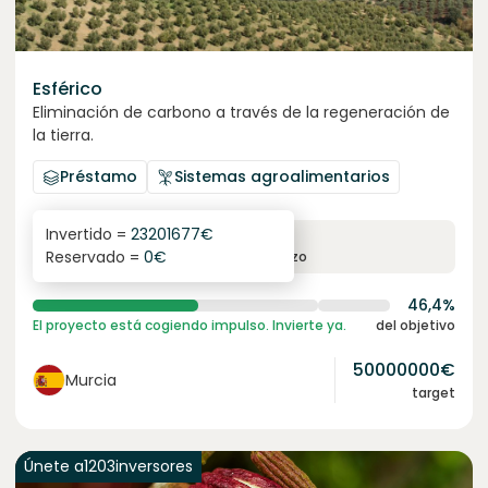
Esférico
Eliminación de carbono a través de la regeneración de
la tierra.
Préstamo
Sistemas agroalimentarios
Invertido =
23201677
€
6.3
%
24
Reservado =
0
€
interés anual
plazo
46,4%
El proyecto está cogiendo impulso. Invierte ya.
del objetivo
50000000
€
Murcia
target
Únete a
1203
inversores