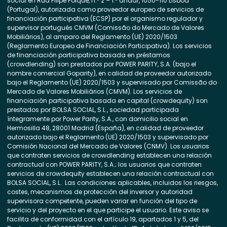
social en Rua Filipe Folque, n.º 2 – 1.º andar, 1050-110 Lisboa
(Portugal), autorizada como proveedor europeo de servicios de
financiación participativa (ECSP) por el organismo regulador y
supervisor portugués CMVM (Comissão do Mercado de Valores
Mobiliários), al amparo del Reglamento (UE) 2020/1503
(Reglamento Europeo de Financiación Participativa). Los servicios
de financiación participativa basada en préstamos
(crowdlending) son prestados por POWER PARITY, S.A. (bajo el
nombre comercial Goparity), en calidad de proveedor autorizado
bajo el Reglamento (UE) 2020/1503 y supervisado por Comissão do
Mercado de Valores Mobiliários (CMVM). Los servicios de
financiación participativa basada en capital (crowdequity) son
prestados por BOLSA SOCIAL, S.L., sociedad participada
íntegramente por Power Parity, S.A., con domicilio social en
Hermosilla 48, 28001 Madrid (España), en calidad de proveedor
autorizado bajo el Reglamento (UE) 2020/1503 y supervisado por
Comisión Nacional del Mercado de Valores (CNMV). Los usuarios
que contraten servicios de crowdlending establecen una relación
contractual con POWER PARITY, S.A.; los usuarios que contraten
servicios de crowdequity establecen una relación contractual con
BOLSA SOCIAL, S.L. Las condiciones aplicables, incluidos los riesgos,
costes, mecanismos de protección del inversor y autoridad
supervisora competente, pueden variar en función del tipo de
servicio y del proyecto en el que participe el usuario. Este aviso se
facilita de conformidad con el artículo 19, apartados 1 y 5, del