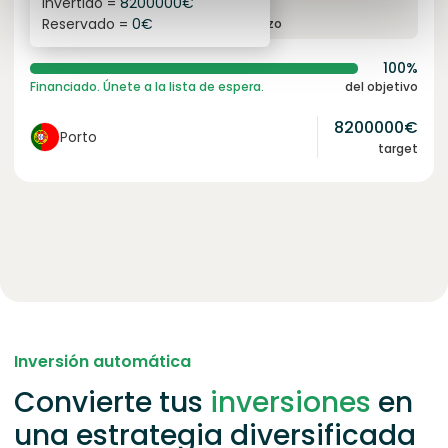
Invertido =
8200000
€
6.1
%
96
Reservado =
0
€
interés anual
plazo
100%
Financiado. Únete a la lista de espera.
del objetivo
8200000
€
Porto
target
Inversión automática
Convierte tus
inversiones
en
una estrategia diversificada