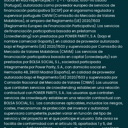
social en Rua Filipe Folque, n.º 2 – 1.º andar, 1050-110 Lisboa
(Portugal), autorizada como proveedor europeo de servicios de
financiación participativa (ECSP) por el organismo regulador y
supervisor portugués CMVM (Comissão do Mercado de Valores
Mobiliários), al amparo del Reglamento (UE) 2020/1503
(Reglamento Europeo de Financiación Participativa). Los servicios
de financiación participativa basada en préstamos
(crowdlending) son prestados por POWER PARITY, S.A. (bajo el
nombre comercial Goparity), en calidad de proveedor autorizado
bajo el Reglamento (UE) 2020/1503 y supervisado por Comissão do
Mercado de Valores Mobiliários (CMVM). Los servicios de
financiación participativa basada en capital (crowdequity) son
prestados por BOLSA SOCIAL, S.L., sociedad participada
íntegramente por Power Parity, S.A., con domicilio social en
Hermosilla 48, 28001 Madrid (España), en calidad de proveedor
autorizado bajo el Reglamento (UE) 2020/1503 y supervisado por
Comisión Nacional del Mercado de Valores (CNMV). Los usuarios
que contraten servicios de crowdlending establecen una relación
contractual con POWER PARITY, S.A.; los usuarios que contraten
servicios de crowdequity establecen una relación contractual con
BOLSA SOCIAL, S.L. Las condiciones aplicables, incluidos los riesgos,
costes, mecanismos de protección del inversor y autoridad
supervisora competente, pueden variar en función del tipo de
servicio y del proyecto en el que participe el usuario. Este aviso se
facilita de conformidad con el artículo 19, apartados 1 y 5, del