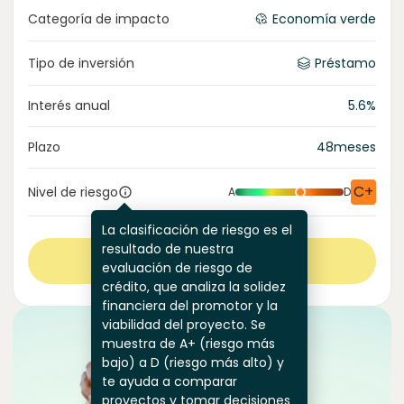
Categoría de impacto
Economía verde
Tipo de inversión
Préstamo
Interés anual
5.6
%
Plazo
48
meses
C+
Nivel de riesgo
A
D
La clasificación de riesgo es el
resultado de nuestra
Ver más
evaluación de riesgo de
crédito, que analiza la solidez
financiera del promotor y la
viabilidad del proyecto. Se
muestra de A+ (riesgo más
bajo) a D (riesgo más alto) y
te ayuda a comparar
proyectos y tomar decisiones