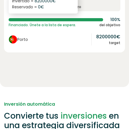
Invertido =
8200000
€
6.1
%
96
Reservado =
0
€
interés anual
plazo
100%
Financiado. Únete a la lista de espera.
del objetivo
8200000
€
Porto
target
Inversión automática
Convierte tus
inversiones
en
una estrategia diversificada