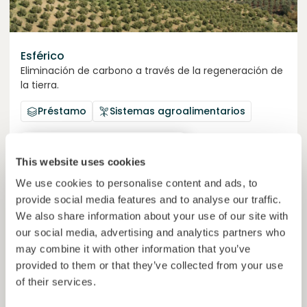
Esférico
Eliminación de carbono a través de la regeneración de
la tierra.
Préstamo
Sistemas agroalimentarios
Invertido =
22459265
€
6.3
%
24
Reservado =
2500
€
This website uses cookies
interés anual
plazo
We use cookies to personalise content and ads, to
44,9%
provide social media features and to analyse our traffic.
El proyecto está cogiendo impulso. Invierte ya.
del objetivo
We also share information about your use of our site with
50000000
€
our social media, advertising and analytics partners who
Murcia
target
may combine it with other information that you’ve
provided to them or that they’ve collected from your use
of their services.
Únete a
1023
inversores