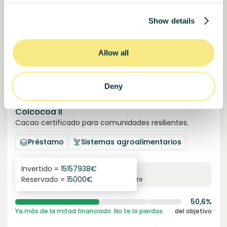
Show details
Allow all
Deny
Colcocoa II
Cacao certificado para comunidades resilientes.
Préstamo
Sistemas agroalimentarios
Invertido =
15157938
€
6.1
%
6
Reservado =
15000
€
interés anual
plazo
50,6%
Ya más de la mitad financiado. No te lo pierdas.
del objetivo