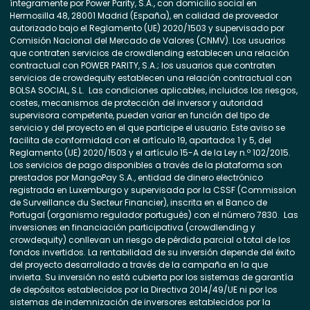
íntegramente por Power Parity, S.A., con domicilio social en
Hermosilla 48, 28001 Madrid (España), en calidad de proveedor
autorizado bajo el Reglamento (UE) 2020/1503 y supervisado por
Comisión Nacional del Mercado de Valores (CNMV). Los usuarios
que contraten servicios de crowdlending establecen una relación
contractual con POWER PARITY, S.A.; los usuarios que contraten
servicios de crowdequity establecen una relación contractual con
BOLSA SOCIAL, S.L. Las condiciones aplicables, incluidos los riesgos,
costes, mecanismos de protección del inversor y autoridad
supervisora competente, pueden variar en función del tipo de
servicio y del proyecto en el que participe el usuario. Este aviso se
facilita de conformidad con el artículo 19, apartados 1 y 5, del
Reglamento (UE) 2020/1503 y el artículo 15-A de la Ley n.º 102/2015.
Los servicios de pago disponibles a través de la plataforma son
prestados por MangoPay S.A., entidad de dinero electrónico
registrada en Luxemburgo y supervisada por la CSSF (Commission
de Surveillance du Secteur Financier), inscrita en el Banco de
Portugal (organismo regulador portugués) con el número 7830. Las
inversiones en financiación participativa (crowdlending y
crowdequity) conllevan un riesgo de pérdida parcial o total de los
fondos invertidos. La rentabilidad de su inversión depende del éxito
del proyecto desarrollado a través de la campaña en la que
invierta. Su inversión no está cubierta por los sistemas de garantía
de depósitos establecidos por la Directiva 2014/49/UE ni por los
sistemas de indemnización de inversores establecidos por la