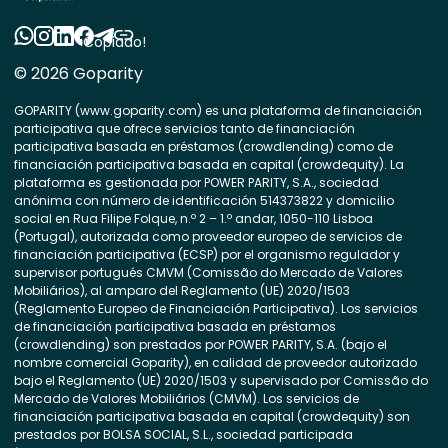
Copiado!
© 2026 Goparity
GOPARITY (www.goparity.com) es una plataforma de financiación
participativa que ofrece servicios tanto de financiación
participativa basada en préstamos (crowdlending) como de
financiación participativa basada en capital (crowdequity). La
plataforma es gestionada por POWER PARITY, S.A., sociedad
anónima con número de identificación 514373822 y domicilio
social en Rua Filipe Folque, n.º 2 – 1.º andar, 1050-110 Lisboa
(Portugal), autorizada como proveedor europeo de servicios de
financiación participativa (ECSP) por el organismo regulador y
supervisor portugués CMVM (Comissão do Mercado de Valores
Mobiliários), al amparo del Reglamento (UE) 2020/1503
(Reglamento Europeo de Financiación Participativa). Los servicios
de financiación participativa basada en préstamos
(crowdlending) son prestados por POWER PARITY, S.A. (bajo el
nombre comercial Goparity), en calidad de proveedor autorizado
bajo el Reglamento (UE) 2020/1503 y supervisado por Comissão do
Mercado de Valores Mobiliários (CMVM). Los servicios de
financiación participativa basada en capital (crowdequity) son
prestados por BOLSA SOCIAL, S.L., sociedad participada