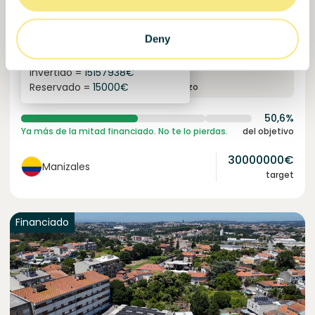
Cacao certificado para comunidades resilientes.
Préstamo
Sistemas agroalimentarios
Deny
Invertido =
15157938
€
6.1
%
6
Reservado =
15000
€
interés anual
plazo
50,6%
Ya más de la mitad financiado. No te lo pierdas.
del objetivo
30000000
€
Manizales
target
Financiado