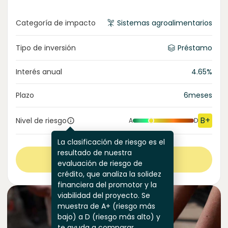
Categoría de impacto
Sistemas agroalimentarios
Tipo de inversión
Préstamo
Interés anual
4.65
%
Plazo
6
meses
B+
Nivel de riesgo
A
D
La clasificación de riesgo es el
resultado de nuestra
Ver más
evaluación de riesgo de
crédito, que analiza la solidez
financiera del promotor y la
viabilidad del proyecto. Se
muestra de A+ (riesgo más
bajo) a D (riesgo más alto) y
te ayuda a comparar