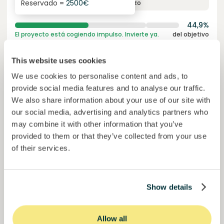
Reservado =
2500
€
interés anual
plazo
44,9%
El proyecto está cogiendo impulso. Invierte ya.
del objetivo
50000000
€
Murcia
This website uses cookies
target
We use cookies to personalise content and ads, to
provide social media features and to analyse our traffic.
Únete a
1023
inversores
We also share information about your use of our site with
our social media, advertising and analytics partners who
may combine it with other information that you’ve
provided to them or that they’ve collected from your use
of their services.
Show details
Colcocoa II
Allow all