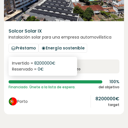
Solcor Solar IX
Instalación solar para una empresa automovilística
Préstamo
Energía sostenible
Invertido =
8200000
€
6.1
%
96
Reservado =
0
€
interés anual
plazo
100%
Financiado. Únete a la lista de espera.
del objetivo
8200000
€
Porto
target