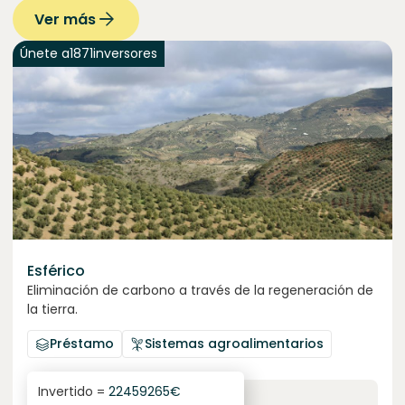
Ver más
Únete a
1871
inversores
Esférico
Eliminación de carbono a través de la regeneración de
la tierra.
Préstamo
Sistemas agroalimentarios
Invertido =
22459265
€
6.3
%
24