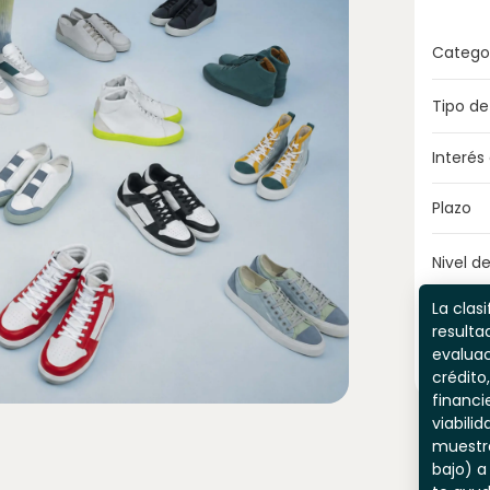
Catego
Tipo de
Interés
Plazo
Nivel de
La clasi
resulta
evaluac
crédito,
financi
viabili
muestr
bajo) a