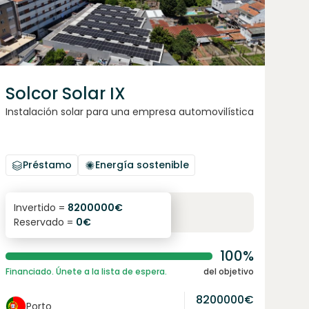
Solcor Solar IX
Instalación solar para una empresa automovilística
Préstamo
Energía sostenible
6.1
%
96
Invertido =
8200000
€
Reservado =
0
€
interés anual
plazo
100%
Financiado. Únete a la lista de espera.
del objetivo
8200000
€
Porto