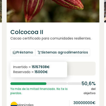
Colcocoa II
Cacao certificado para comunidades resilientes.
Préstamo
Sistemas agroalimentarios
6.1
%
6
Invertido =
15157938
€
Reservado =
15000
€
interés anual
plazo
50,6%
Ya más de la mitad financiado. No te lo
del
pierdas.
objetivo
30000000
€
Manizales