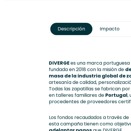
Descripción
Impacto
DiVERGE
es una marca portuguesa d
fundada en 2018 con la misión de
de
masa de la industria global de z
artesanía de calidad, personalización
Todas las zapatillas se fabrican p
en talleres familiares de
Portugal
,
procedentes de proveedores certif
Los fondos recaudados a través de
esta campaña tienen como objetiv
adelantar pagos
que DiVERGE