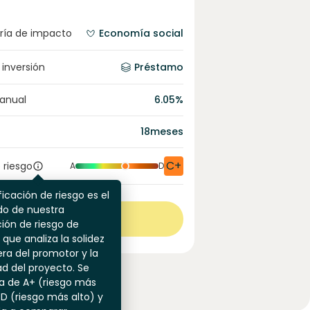
ría de impacto
Economía social
 inversión
Préstamo
 anual
6.05
%
18
meses
C+
 riesgo
A
D
ficación de riesgo es el
do de nuestra
Ver más
ión de riesgo de
 que analiza la solidez
era del promotor y la
dad del proyecto. Se
a de A+ (riesgo más
 D (riesgo más alto) y