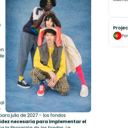
n
Projec
Por
en
de
al
-
ara julio de 2027 - los fondos
uidez necesaria para implementar el
la liberación de los fondos. La