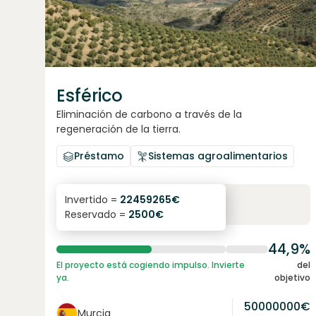
Esférico
Eliminación de carbono a través de la
regeneración de la tierra.
Préstamo
Sistemas agroalimentarios
6.3
%
24
Invertido =
22459265
€
Reservado =
2500
€
interés anual
plazo
44,9%
El proyecto está cogiendo impulso. Invierte
del
ya.
objetivo
50000000
€
Murcia