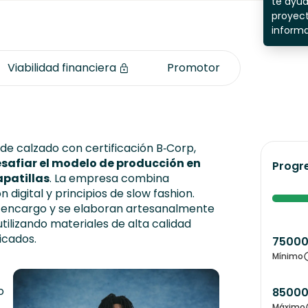
te ayu
proyect
inform
Viabilidad financiera
Promotor
e calzado con certificación B‑Corp,
safiar el modelo de producción en
Progr
apatillas
. La empresa combina
 digital y principios de slow fashion.
or encargo y se elaboran artesanalmente
 utilizando materiales de alta calidad
icados.
7500
Mínimo
o
8500
Máximo