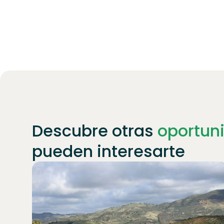
Descubre otras
oportun
pueden interesarte
Únete a
1871
inversores