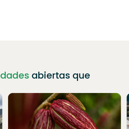
idades
abiertas que
Únete a
1023
inversores