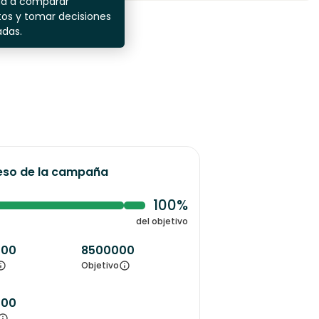
da a comparar
os y tomar decisiones
adas.
eso de la campaña
100%
del objetivo
000
8500000
Objetivo
000