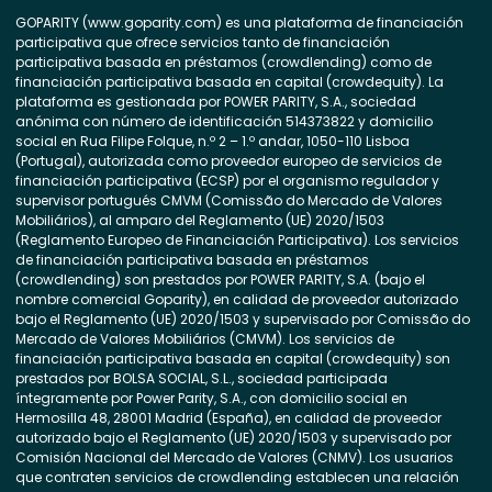
GOPARITY (www.goparity.com) es una plataforma de financiación
participativa que ofrece servicios tanto de financiación
participativa basada en préstamos (crowdlending) como de
financiación participativa basada en capital (crowdequity). La
plataforma es gestionada por POWER PARITY, S.A., sociedad
anónima con número de identificación 514373822 y domicilio
social en Rua Filipe Folque, n.º 2 – 1.º andar, 1050-110 Lisboa
(Portugal), autorizada como proveedor europeo de servicios de
financiación participativa (ECSP) por el organismo regulador y
supervisor portugués CMVM (Comissão do Mercado de Valores
Mobiliários), al amparo del Reglamento (UE) 2020/1503
(Reglamento Europeo de Financiación Participativa). Los servicios
de financiación participativa basada en préstamos
(crowdlending) son prestados por POWER PARITY, S.A. (bajo el
nombre comercial Goparity), en calidad de proveedor autorizado
bajo el Reglamento (UE) 2020/1503 y supervisado por Comissão do
Mercado de Valores Mobiliários (CMVM). Los servicios de
financiación participativa basada en capital (crowdequity) son
prestados por BOLSA SOCIAL, S.L., sociedad participada
íntegramente por Power Parity, S.A., con domicilio social en
Hermosilla 48, 28001 Madrid (España), en calidad de proveedor
autorizado bajo el Reglamento (UE) 2020/1503 y supervisado por
Comisión Nacional del Mercado de Valores (CNMV). Los usuarios
que contraten servicios de crowdlending establecen una relación