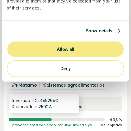
provided to them or that they’ve collected from your use
of their services.
Show details
Allow all
Esférico
Eliminación de carbono a través de la regeneración de
Deny
la tierra.
Préstamo
Sistemas agroalimentarios
Invertido =
22459265
€
6.3
%
24
Reservado =
2500
€
interés anual
plazo
44,9%
El proyecto está cogiendo impulso. Invierte ya.
del objetivo