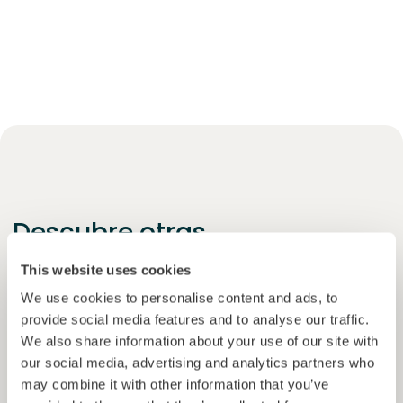
Descubre otras
oportunidades
abiertas que
This website uses cookies
pueden interesarte
We use cookies to personalise content and ads, to
provide social media features and to analyse our traffic.
Ver más
We also share information about your use of our site with
our social media, advertising and analytics partners who
Únete a
1871
inversores
may combine it with other information that you’ve