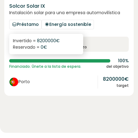
Solcor Solar IX
Instalación solar para una empresa automovilística
Préstamo
Energía sostenible
Invertido =
8200000
€
6.1
%
96
Reservado =
0
€
interés anual
plazo
100%
Financiado. Únete a la lista de espera.
del objetivo
8200000
€
Porto
target