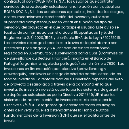
contractual con POWER PARITY, S.A.; los usuarios que contraten
servicios de crowdequity establecen una relación contractual con
BOLSA SOCIAL, S.L. Las condiciones aplicables, incluidos los riesgos,
costes, mecanismos de protección del inversor y autoridad
supervisora competente, pueden variar en función del tipo de
servicio y del proyecto en el que participe el usuario. Este aviso se
facilita de conformidad con el artículo 19, apartados 1 y 5, del
Reglamento (UE) 2020/1503 y el artículo 15-A de la Ley n.º 102/2015.
Los servicios de pago disponibles a través de la plataforma son
prestados por MangoPay S.A., entidad de dinero electrónico
registrada en Luxemburgo y supervisada por la CSSF (Commission
de Surveillance du Secteur Financier), inscrita en el Banco de
Portugal (organismo regulador portugués) con el número 7830. Las
inversiones en financiación participativa (crowdlending y
crowdequity) conllevan un riesgo de pérdida parcial o total de los
fondos invertidos. La rentabilidad de su inversión depende del éxito
del proyecto desarrollado a través de la campaña en la que
invierta. Su inversión no está cubierta por los sistemas de garantía
de depósitos establecidos por la Directiva 2014/49/UE ni por los
sistemas de indemnización de inversores establecidos por la
Directiva 97/9/CE. Le rogamos que considere todos los riesgos
antes de invertir y que lea detenidamente la Ficha de Datos
Fundamentales de la Inversión (FDFI) que se le facilita antes de
invertir.