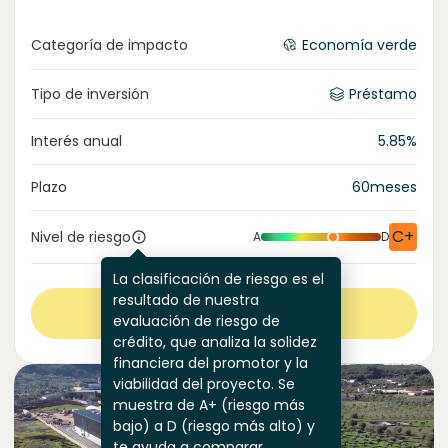
Categoría de impacto
Economía verde
Tipo de inversión
Préstamo
Interés anual
5.85
%
Plazo
60
meses
C+
Nivel de riesgo
A
D
La clasificación de riesgo es el
resultado de nuestra
Ver más
evaluación de riesgo de
crédito, que analiza la solidez
financiera del promotor y la
viabilidad del proyecto. Se
muestra de A+ (riesgo más
bajo) a D (riesgo más alto) y
te ayuda a comparar