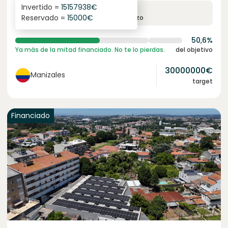
Invertido =
15157938
€
6.1
%
6
Reservado =
15000
€
interés anual
plazo
50,6%
Ya más de la mitad financiado. No te lo pierdas.
del objetivo
30000000
€
Manizales
target
Financiado