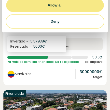
Allow all
Colcocoa II
Cacao certificado para comunidades resilientes.
Deny
Préstamo
Sistemas agroalimentarios
Invertido =
15157938
€
6.1
%
6
Reservado =
15000
€
interés anual
plazo
50,6%
Ya más de la mitad financiado. No te lo pierdas.
del objetivo
30000000
€
Manizales
target
Financiado