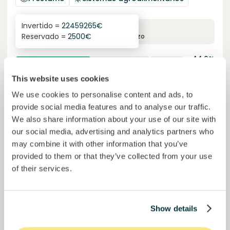
Invertido =
22459265
€
6.3
%
24
Reservado =
2500
€
interés anual
plazo
44,9%
El proyecto está cogiendo impulso. Invierte ya.
del objetivo
This website uses cookies
50000000
€
Murcia
We use cookies to personalise content and ads, to
target
provide social media features and to analyse our traffic.
We also share information about your use of our site with
our social media, advertising and analytics partners who
Únete a
1023
inversores
may combine it with other information that you’ve
provided to them or that they’ve collected from your use
of their services.
Show details