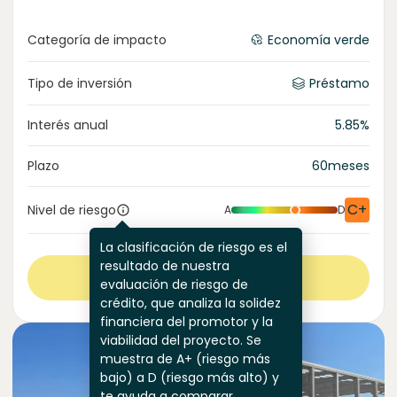
Categoría de impacto
Economía verde
Tipo de inversión
Préstamo
Interés anual
5.85
%
Plazo
60
meses
C+
Nivel de riesgo
A
D
La clasificación de riesgo es el
resultado de nuestra
Ver más
evaluación de riesgo de
crédito, que analiza la solidez
financiera del promotor y la
viabilidad del proyecto. Se
muestra de A+ (riesgo más
bajo) a D (riesgo más alto) y
te ayuda a comparar