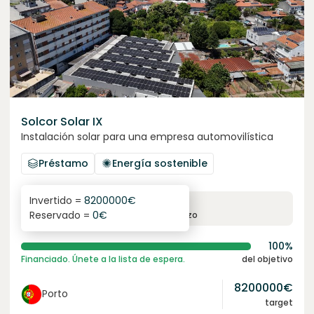
Solcor Solar IX
Instalación solar para una empresa automovilística
Préstamo
Energía sostenible
Invertido =
8200000
€
6.1
%
96
Reservado =
0
€
interés anual
plazo
100%
Financiado. Únete a la lista de espera.
del objetivo
8200000
€
Porto
target