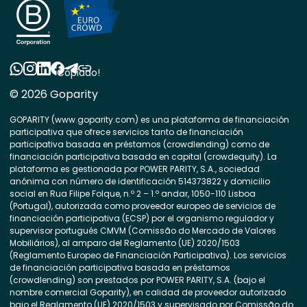
Copiado!
© 2026 Goparity
GOPARITY (www.goparity.com) es una plataforma de financiación
participativa que ofrece servicios tanto de financiación
participativa basada en préstamos (crowdlending) como de
financiación participativa basada en capital (crowdequity). La
plataforma es gestionada por POWER PARITY, S.A., sociedad
anónima con número de identificación 514373822 y domicilio
social en Rua Filipe Folque, n.º 2 – 1.º andar, 1050-110 Lisboa
(Portugal), autorizada como proveedor europeo de servicios de
financiación participativa (ECSP) por el organismo regulador y
supervisor portugués CMVM (Comissão do Mercado de Valores
Mobiliários), al amparo del Reglamento (UE) 2020/1503
(Reglamento Europeo de Financiación Participativa). Los servicios
de financiación participativa basada en préstamos
(crowdlending) son prestados por POWER PARITY, S.A. (bajo el
nombre comercial Goparity), en calidad de proveedor autorizado
bajo el Reglamento (UE) 2020/1503 y supervisado por Comissão do