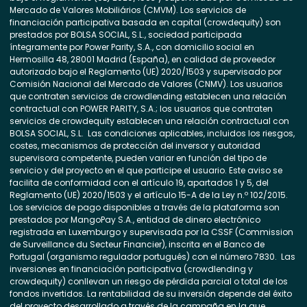
Mercado de Valores Mobiliários (CMVM). Los servicios de
financiación participativa basada en capital (crowdequity) son
prestados por BOLSA SOCIAL, S.L., sociedad participada
íntegramente por Power Parity, S.A., con domicilio social en
Hermosilla 48, 28001 Madrid (España), en calidad de proveedor
autorizado bajo el Reglamento (UE) 2020/1503 y supervisado por
Comisión Nacional del Mercado de Valores (CNMV). Los usuarios
que contraten servicios de crowdlending establecen una relación
contractual con POWER PARITY, S.A.; los usuarios que contraten
servicios de crowdequity establecen una relación contractual con
BOLSA SOCIAL, S.L. Las condiciones aplicables, incluidos los riesgos,
costes, mecanismos de protección del inversor y autoridad
supervisora competente, pueden variar en función del tipo de
servicio y del proyecto en el que participe el usuario. Este aviso se
facilita de conformidad con el artículo 19, apartados 1 y 5, del
Reglamento (UE) 2020/1503 y el artículo 15-A de la Ley n.º 102/2015.
Los servicios de pago disponibles a través de la plataforma son
prestados por MangoPay S.A., entidad de dinero electrónico
registrada en Luxemburgo y supervisada por la CSSF (Commission
de Surveillance du Secteur Financier), inscrita en el Banco de
Portugal (organismo regulador portugués) con el número 7830. Las
inversiones en financiación participativa (crowdlending y
crowdequity) conllevan un riesgo de pérdida parcial o total de los
fondos invertidos. La rentabilidad de su inversión depende del éxito
del proyecto desarrollado a través de la campaña en la que