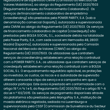
reguladora e de supervisão CMVM (Comissão do Mercado de
Valores Mobiliários), ao abrigo do Regulamento (UE) 2020/1503
(Regulamento Europeu do Financiamento Colaborativo). Os
serviços de financiamento colaborativo de empréstimo
(crowdlending) são prestados pela POWER PARITY, S.A. (sob a
denominação comercial Goparity), autorizada e supervisionada
pela CMVM ao abrigo do Regulamento (UE) 2020/1503. Os serviços
de financiamento colaborativo de capital (crowdequity) são
prestados pela BOLSA SOCIAL, S.L., sociedade detida na totalidade
pela Power Parity, S.A., com sede social em Hermosilla 48, 28001
Madrid (Espanha), autorizada e supervisionada pela Comisión
Nacional del Mercado de Valores (CNMV) ao abrigo do
Regulamento (UE) 2020/1503. Os utilizadores que contratem
serviços de crowdlending estabelecem uma relação contratual
com a POWER PARITY, S.A.; os utilizadores que contratem serviços de
crowdequity estabelecem uma relação contratual com a BOLSA
SOCIAL, S.L. O enquadramento regulatório aplicável, as proteções
ao investidor, os custos, os riscos e a autoridade de supervisão
diferem consoante o tipo de serviço e a campanha em que o
utilizador participa. Este aviso é prestado em conformidade com o
artigo 19.º, n.ºs 1 e 5, do Regulamento (UE) 2020/1503 e o artigo 15.º-A
da Lei n.º 102/2015. Os serviços de pagamento disponíveis através
da plataforma são prestados pela MangoPay S.A., instituição de
moeda eletrónica registada, sediada no Luxemburgo e
supervisionada pela CSSF (Commission de Surveillance du Secteur