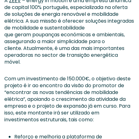
A
ZEEV
–
energy
in
motion
é uma empresa dinâmica
de capital 100% português, especializada na oferta
de soluções de energia renovável e mobilidade
elétrica.
A sua missão é
oferecer
soluções integradas
de mobilidade e sustentabilidade
que
geram
poupanças económicas e ambientais,
assegurando a maior simplicidade para o
cliente.
Atualmente, é
um
a
d
a
s mais importantes
operador
a
s no sector de
transição energética
móvel.
Com um investimento
de 150.000
€, o objetivo deste
projeto
é
ir ao encontro da
visão do promotor de
“encontrar as novas tendências de mobilidade
elétrica”
, apoiando o crescimento da atividade da
empresa e o projeto de expansão já em curso. Para
isso, este montante irá ser utilizado em
investimentos estruturais, tais como:
Reforço e melhoria a plataforma de