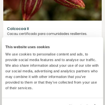
Colcocoa II
Cacau certificado para comunidades resilientes.
Empréstimo
Sistemas agroalimentares
This website uses cookies
We use cookies to personalise content and ads, to
Investido =
17844428
€
6.1
%
6
Reservado =
0
€
provide social media features and to analyse our traffic.
juro anual
prazo
We also share information about your use of our site with
59,5%
our social media, advertising and analytics partners who
Já mais de metade financiado. Não perca.
do objetivo
may combine it with other information that you’ve
provided to them or that they’ve collected from your use
30000000
€
Manizales
of their services.
target