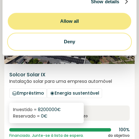
Financiado
Show details
Allow all
Deny
Solcor Solar IX
Instalação solar para uma empresa automóvel
Empréstimo
Energia sustentável
Investido =
8200000
€
6.1
%
96
Reservado =
0
€
juro anual
prazo
100%
Financiado. Junte-se à lista de espera.
do objetivo