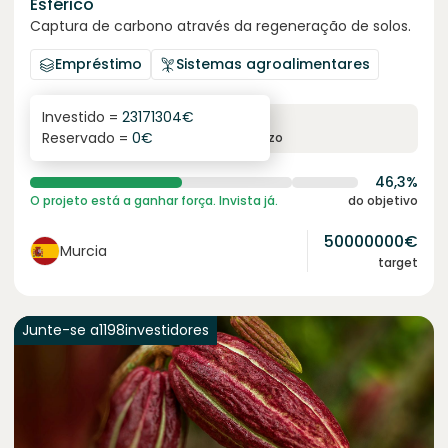
Esférico
Captura de carbono através da regeneração de solos.
Empréstimo
Sistemas agroalimentares
Investido =
23171304
€
6.3
%
24
Reservado =
0
€
juro anual
prazo
46,3%
O projeto está a ganhar força. Invista já.
do objetivo
50000000
€
Murcia
target
Junte-se a
1198
investidores