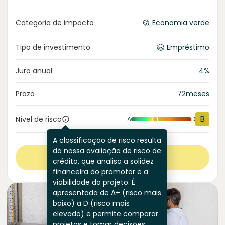
Categoria de impacto
Economia verde
Tipo de investimento
Empréstimo
Juro anual
4
%
Prazo
72
meses
B
Nível de risco
A
D
A classificação de risco resulta
da nossa avaliação de risco de
Ver mais
crédito, que analisa a solidez
financeira do promotor e a
viabilidade do projeto. É
apresentada de A+ (risco mais
baixo) a D (risco mais
elevado) e permite comparar
projetos e tomar decisões