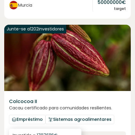
50000000
€
Murcia
target
Junte-se a
1202
investidores
Colcocoa II
Cacau certificado para comunidades resilientes.
Empréstimo
Sistemas agroalimentares