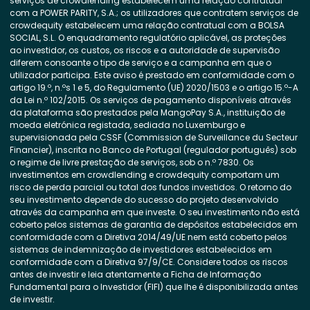
serviços de crowdlending estabelecem uma relação contratual
com a POWER PARITY, S.A.; os utilizadores que contratem serviços de
crowdequity estabelecem uma relação contratual com a BOLSA
SOCIAL, S.L. O enquadramento regulatório aplicável, as proteções
ao investidor, os custos, os riscos e a autoridade de supervisão
diferem consoante o tipo de serviço e a campanha em que o
utilizador participa. Este aviso é prestado em conformidade com o
artigo 19.º, n.ºs 1 e 5, do Regulamento (UE) 2020/1503 e o artigo 15.º-A
da Lei n.º 102/2015. Os serviços de pagamento disponíveis através
da plataforma são prestados pela MangoPay S.A., instituição de
moeda eletrónica registada, sediada no Luxemburgo e
supervisionada pela CSSF (Commission de Surveillance du Secteur
Financier), inscrita no Banco de Portugal (regulador português) sob
o regime de livre prestação de serviços, sob o n.º 7830. Os
investimentos em crowdlending e crowdequity comportam um
risco de perda parcial ou total dos fundos investidos. O retorno do
seu investimento depende do sucesso do projeto desenvolvido
através da campanha em que investe. O seu investimento não está
coberto pelos sistemas de garantia de depósitos estabelecidos em
conformidade com a Diretiva 2014/49/UE nem está coberto pelos
sistemas de indemnização de investidores estabelecidos em
conformidade com a Diretiva 97/9/CE. Considere todos os riscos
antes de investir e leia atentamente a Ficha de Informação
Fundamental para o Investidor (FIFI) que lhe é disponibilizada antes
de investir.