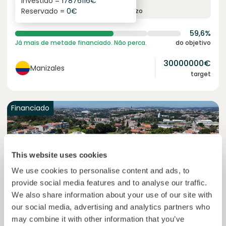
Investido =
17876116
€
6.1
%
6
Reservado =
0
€
juro anual
prazo
59,6%
Já mais de metade financiado. Não perca.
do objetivo
30000000
€
Manizales
target
Financiado
This website uses cookies
We use cookies to personalise content and ads, to
provide social media features and to analyse our traffic.
We also share information about your use of our site with
our social media, advertising and analytics partners who
may combine it with other information that you’ve