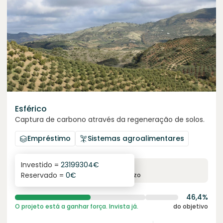
Esférico
Captura de carbono através da regeneração de solos.
Empréstimo
Sistemas agroalimentares
Investido =
23199304
€
6.3
%
24
Reservado =
0
€
juro anual
prazo
46,4%
O projeto está a ganhar força. Invista já.
do objetivo