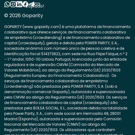
Copiado!
© 2026 Goparity
GOPARITY (www.goparity.com) é uma plataforma de financiamento
colaborativo que oferece serviços de financiamento colaborativo
de empréstimo (crowdlending) e de financiamento colaborativo de
capital (crowdequity), gerida e detida pela POWER PARITY, S.A.,
sociedade anónima com número único de pessoa coletiva e de
identificação fiscal 514373822, com sede na Rua Filipe Folque, n.º 2
– 1.º andar, 1050-110 Lisboa, Portugal, licenciada junto da entidade
reguladora e de supervisão CMVM (Comissão do Mercado de
Valores Mobiliários), ao abrigo do Regulamento (UE) 2020/1503
(Regulamento Europeu do Financiamento Colaborativo). Os
serviços de financiamento colaborativo de empréstimo
(crowdlending) são prestados pela POWER PARITY, S.A. (sob a
denominação comercial Goparity), autorizada e supervisionada
pela CMVM ao abrigo do Regulamento (UE) 2020/1503. Os serviços
de financiamento colaborativo de capital (crowdequity) são
prestados pela BOLSA SOCIAL, S.L., sociedade detida na totalidade
pela Power Parity, S.A., com sede social em Hermosilla 48, 28001
Madrid (Espanha), autorizada e supervisionada pela Comisión
Nacional del Mercado de Valores (CNMV) ao abrigo do
Regulamento (UE) 2020/1503. Os utilizadores que contratem