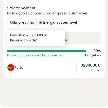
Solcor Solar IX
Instalação solar para uma empresa automóvel
Empréstimo
Energia sustentável
Investido =
8200000
€
6.1
%
96
Reservado =
0
€
juro anual
prazo
100%
Financiado. Junte-se à lista de espera.
do objetivo
8200000
€
Porto
target