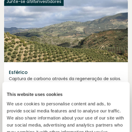
Junte-se a
1915
investidores
Esférico
Captura de carbono através da regeneração de solos.
Empréstimo
Sistemas agroalimentares
This website uses cookies
We use cookies to personalise content and ads, to
Investido =
23199304
€
6.3
%
24
provide social media features and to analyse our traffic.
Reservado =
0
€
juro anual
prazo
We also share information about your use of our site with
46,4%
our social media, advertising and analytics partners who
O projeto está a ganhar força. Invista já.
do objetivo
may combine it with other information that you’ve