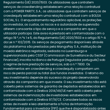
Regulamento (UE) 2020/1503. Os utilizadores que contratem
serviços de crowdlending estabelecem uma relação contratual
com a POWER PARITY, S.A.; os utilizadores que contratem serviços de
crowdequity estabelecem uma relação contratual com a BOLSA
SOCIAL, S.L. O enquadramento regulatório aplicável, as proteções
ao investidor, os custos, os riscos e a autoridade de supervisão
diferem consoante o tipo de serviço e a campanha em que o
utilizador participa. Este aviso é prestado em conformidade com o
artigo 19.º, n.ºs 1 e 5, do Regulamento (UE) 2020/1503 e o artigo 15.º-A
da Lei n.º 102/2015. Os serviços de pagamento disponíveis através
da plataforma são prestados pela MangoPay S.A., instituição de
moeda eletrónica registada, sediada no Luxemburgo e
supervisionada pela CSSF (Commission de Surveillance du Secteur
Financier), inscrita no Banco de Portugal (regulador português) sob
o regime de livre prestação de serviços, sob o n.º 7830. Os
investimentos em crowdlending e crowdequity comportam um
risco de perda parcial ou total dos fundos investidos. O retorno do
seu investimento depende do sucesso do projeto desenvolvido
através da campanha em que investe. O seu investimento não está
coberto pelos sistemas de garantia de depósitos estabelecidos em
conformidade com a Diretiva 2014/49/UE nem está coberto pelos
sistemas de indemnização de investidores estabelecidos em
conformidade com a Diretiva 97/9/CE. Considere todos os riscos
antes de investir e leia atentamente a Ficha de Informação
Fundamental para o Investidor (FIFI) que lhe é disponibilizada antes