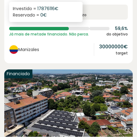
Investido =
17876116
€
6.1
%
6
Reservado =
0
€
juro anual
prazo
59,6%
Já mais de metade financiado. Não perca.
do objetivo
30000000
€
Manizales
target
Financiado