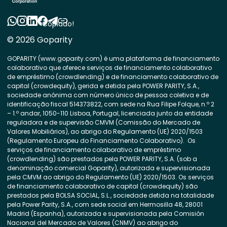
Copiado!
© 2026 Goparity
GOPARITY (www.goparity.com) é uma plataforma de financiamento
colaborativo que oferece serviços de financiamento colaborativo
de empréstimo (crowdlending) e de financiamento colaborativo de
capital (crowdequity), gerida e detida pela POWER PARITY, S.A.,
sociedade anónima com número único de pessoa coletiva e de
identificação fiscal 514373822, com sede na Rua Filipe Folque, n.º 2
– 1.º andar, 1050-110 Lisboa, Portugal, licenciada junto da entidade
reguladora e de supervisão CMVM (Comissão do Mercado de
Valores Mobiliários), ao abrigo do Regulamento (UE) 2020/1503
(Regulamento Europeu do Financiamento Colaborativo). Os
serviços de financiamento colaborativo de empréstimo
(crowdlending) são prestados pela POWER PARITY, S.A. (sob a
denominação comercial Goparity), autorizada e supervisionada
pela CMVM ao abrigo do Regulamento (UE) 2020/1503. Os serviços
de financiamento colaborativo de capital (crowdequity) são
prestados pela BOLSA SOCIAL, S.L., sociedade detida na totalidade
pela Power Parity, S.A., com sede social em Hermosilla 48, 28001
Madrid (Espanha), autorizada e supervisionada pela Comisión
Nacional del Mercado de Valores (CNMV) ao abrigo do