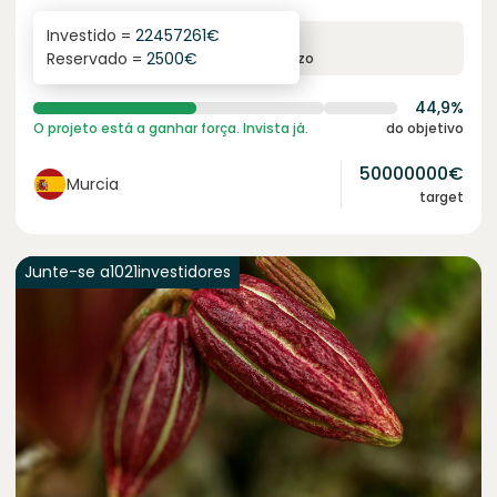
Investido =
22457261
€
6.3
%
24
Reservado =
2500
€
juro anual
prazo
44,9%
O projeto está a ganhar força. Invista já.
do objetivo
50000000
€
Murcia
target
Junte-se a
1021
investidores