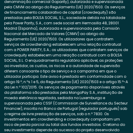
denominação comercial Goparity), autorizada e supervisionada
pela CMVM ao abrigo do Regulamento (UE) 2020/1503. Os serviços
de financiamento colaborativo de capital (crowdequity) são
prestados pela BOLSA SOCIAL, S.L., sociedade detida na totalidade
pela Power Parity, S.A., com sede social em Hermosilla 48, 28001
Madrid (Espanha), autorizada e supervisionada pela Comisión
Nacional del Mercado de Valores (CNMV) ao abrigo do
Regulamento (UE) 2020/1503. Os utilizadores que contratem
serviços de crowdlending estabelecem uma relação contratual
com a POWER PARITY, S.A.; os utilizadores que contratem serviços de
crowdequity estabelecem uma relação contratual com a BOLSA
SOCIAL, S.L. O enquadramento regulatório aplicável, as proteções
ao investidor, os custos, os riscos e a autoridade de supervisão
diferem consoante o tipo de serviço e a campanha em que o
utilizador participa. Este aviso é prestado em conformidade com o
artigo 19.º, n.ºs 1 e 5, do Regulamento (UE) 2020/1503 e o artigo 15.º-A
da Lei n.º 102/2015. Os serviços de pagamento disponíveis através
da plataforma são prestados pela MangoPay S.A., instituição de
moeda eletrónica registada, sediada no Luxemburgo e
supervisionada pela CSSF (Commission de Surveillance du Secteur
Financier), inscrita no Banco de Portugal (regulador português) sob
o regime de livre prestação de serviços, sob o n.º 7830. Os
investimentos em crowdlending e crowdequity comportam um
risco de perda parcial ou total dos fundos investidos. O retorno do
seu investimento depende do sucesso do projeto desenvolvido