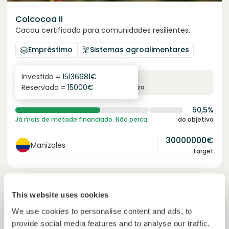
Colcocoa II
Cacau certificado para comunidades resilientes.
Empréstimo
Sistemas agroalimentares
Investido =
15136681
€
6.1
%
6
Reservado =
15000
€
juro anual
prazo
50,5%
Já mais de metade financiado. Não perca.
do objetivo
30000000
€
Manizales
target
Financiado
This website uses cookies
We use cookies to personalise content and ads, to
provide social media features and to analyse our traffic.