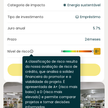
Categoria de impacto
Energia sustentável
Tipo de investimento
Empréstimo
Juro anual
5.7
%
Prazo
24
meses
B-
Nível de risco
A
D
A classificação de risco resulta
da nossa avaliação de risco de
Ver mais
crédito, que analisa a solidez
financeira do promotor e a
viabilidade do projeto. É
apresentada de A+ (risco mais
baixo) a D (risco mais
elevado) e permite comparar
projetos e tomar decisões
informadas.