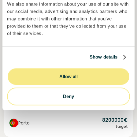
We also share information about your use of our site with
our social media, advertising and analytics partners who
may combine it with other information that you’ve
provided to them or that they’ve collected from your use
of their services.
Solcor Solar IX
Instalação solar para uma empresa automóvel
Show details
Empréstimo
Energia sustentável
Allow all
Investido =
8200000
€
6.1
%
96
Reservado =
0
€
juro anual
prazo
Deny
100%
Financiado. Junte-se à lista de espera.
do objetivo
8200000
€
Porto
target