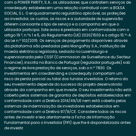
com a POWER PARITY, S.A.; os utilizadores que contratem serviços de
crowdequity estabelecem uma relação contratual com a BOLSA
SOCIAL, S.L. O enquadramento regulatório aplicável, as proteções
ao investidor, os custos, os riscos e a autoridade de supervisão
diferem consoante o tipo de serviço e a campanha em que o
utilizador participa. Este aviso é prestado em conformidade com o
artigo 19.º, n.ºs 1 e 5, do Regulamento (UE) 2020/1503 e o artigo 15.º-A
da Lei n.º 102/2015. Os serviços de pagamento disponíveis através
da plataforma são prestados pela MangoPay S.A., instituição de
moeda eletrónica registada, sediada no Luxemburgo e
supervisionada pela CSSF (Commission de Surveillance du Secteur
Financier), inscrita no Banco de Portugal (regulador português) sob
o regime de livre prestação de serviços, sob o n.º 7830. Os
investimentos em crowdlending e crowdequity comportam um
risco de perda parcial ou total dos fundos investidos. O retorno do
seu investimento depende do sucesso do projeto desenvolvido
através da campanha em que investe. O seu investimento não está
coberto pelos sistemas de garantia de depósitos estabelecidos em
conformidade com a Diretiva 2014/49/UE nem está coberto pelos
sistemas de indemnização de investidores estabelecidos em
conformidade com a Diretiva 97/9/CE. Considere todos os riscos
antes de investir e leia atentamente a Ficha de Informação
Fundamental para o Investidor (FIFI) que lhe é disponibilizada antes
de investir.