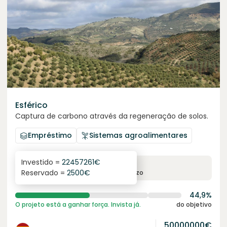
Esférico
Captura de carbono através da regeneração de solos.
Empréstimo
Sistemas agroalimentares
Investido =
22457261
€
6.3
%
24
Reservado =
2500
€
juro anual
prazo
44,9%
O projeto está a ganhar força. Invista já.
do objetivo
50000000
€