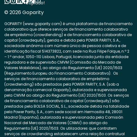
Copiado!
© 2026 Goparity
GOPARITY (www.goparity.com) é uma plataforma de financiamento
colaborativo que oferece serviços de financiamento colaborativo
de empréstimo (crowdlending) e de financiamento colaborativo de
capital (crowdequity), gerida e detida pela POWER PARITY, S.A.,
sociedade anónima com número único de pessoa coletiva e de
identificação fiscal 514373822, com sede na Rua Filipe Folque, n.º 2
– 1.º andar, 1050-110 Lisboa, Portugal, licenciada junto da entidade
reguladora e de supervisão CMVM (Comissão do Mercado de
Valores Mobiliários), ao abrigo do Regulamento (UE) 2020/1503
(Regulamento Europeu do Financiamento Colaborativo). Os
serviços de financiamento colaborativo de empréstimo
(crowdlending) são prestados pela POWER PARITY, S.A. (sob a
denominação comercial Goparity), autorizada e supervisionada
pela CMVM ao abrigo do Regulamento (UE) 2020/1503. Os serviços
de financiamento colaborativo de capital (crowdequity) são
prestados pela BOLSA SOCIAL, S.L., sociedade detida na totalidade
pela Power Parity, S.A., com sede social em Hermosilla 48, 28001
Madrid (Espanha), autorizada e supervisionada pela Comisión
Nacional del Mercado de Valores (CNMV) ao abrigo do
Regulamento (UE) 2020/1503. Os utilizadores que contratem
serviços de crowdlending estabelecem uma relação contratual