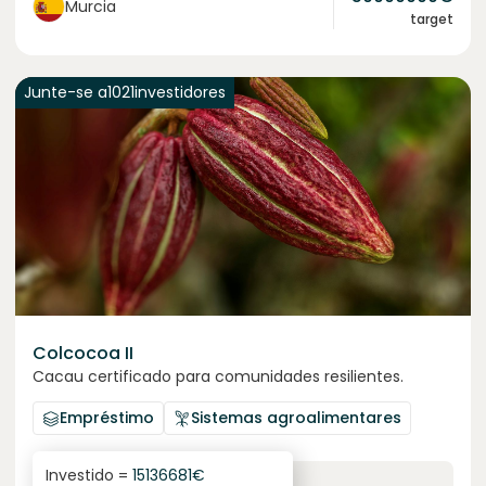
Murcia
target
Junte-se a
1021
investidores
Colcocoa II
Cacau certificado para comunidades resilientes.
Empréstimo
Sistemas agroalimentares
Investido =
15136681
€
6.1
%
6