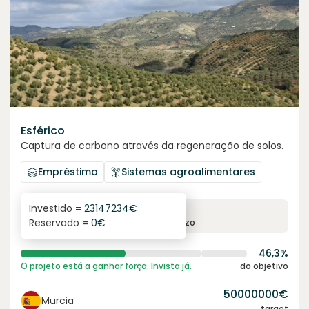
Esférico
Captura de carbono através da regeneração de solos.
Empréstimo
Sistemas agroalimentares
Investido =
23147234
€
6.3
%
24
Reservado =
0
€
juro anual
prazo
46,3%
O projeto está a ganhar força. Invista já.
do objetivo
50000000
€
Murcia
target