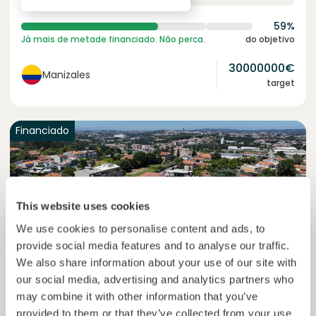
59%
Já mais de metade financiado. Não perca.
do objetivo
30000000
€
Manizales
target
Financiado
This website uses cookies
We use cookies to personalise content and ads, to
provide social media features and to analyse our traffic.
We also share information about your use of our site with
our social media, advertising and analytics partners who
may combine it with other information that you’ve
Solcor Solar IX
provided to them or that they’ve collected from your use
Instalação solar para uma empresa automóvel