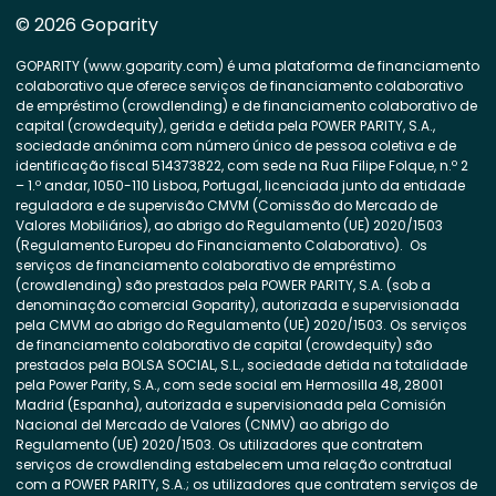
© 2026 Goparity
GOPARITY (www.goparity.com) é uma plataforma de financiamento
colaborativo que oferece serviços de financiamento colaborativo
de empréstimo (crowdlending) e de financiamento colaborativo de
capital (crowdequity), gerida e detida pela POWER PARITY, S.A.,
sociedade anónima com número único de pessoa coletiva e de
identificação fiscal 514373822, com sede na Rua Filipe Folque, n.º 2
– 1.º andar, 1050-110 Lisboa, Portugal, licenciada junto da entidade
reguladora e de supervisão CMVM (Comissão do Mercado de
Valores Mobiliários), ao abrigo do Regulamento (UE) 2020/1503
(Regulamento Europeu do Financiamento Colaborativo). Os
serviços de financiamento colaborativo de empréstimo
(crowdlending) são prestados pela POWER PARITY, S.A. (sob a
denominação comercial Goparity), autorizada e supervisionada
pela CMVM ao abrigo do Regulamento (UE) 2020/1503. Os serviços
de financiamento colaborativo de capital (crowdequity) são
prestados pela BOLSA SOCIAL, S.L., sociedade detida na totalidade
pela Power Parity, S.A., com sede social em Hermosilla 48, 28001
Madrid (Espanha), autorizada e supervisionada pela Comisión
Nacional del Mercado de Valores (CNMV) ao abrigo do
Regulamento (UE) 2020/1503. Os utilizadores que contratem
serviços de crowdlending estabelecem uma relação contratual
com a POWER PARITY, S.A.; os utilizadores que contratem serviços de