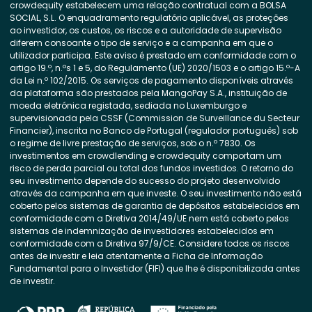
crowdequity estabelecem uma relação contratual com a BOLSA
SOCIAL, S.L. O enquadramento regulatório aplicável, as proteções
ao investidor, os custos, os riscos e a autoridade de supervisão
diferem consoante o tipo de serviço e a campanha em que o
utilizador participa. Este aviso é prestado em conformidade com o
artigo 19.º, n.ºs 1 e 5, do Regulamento (UE) 2020/1503 e o artigo 15.º-A
da Lei n.º 102/2015. Os serviços de pagamento disponíveis através
da plataforma são prestados pela MangoPay S.A., instituição de
moeda eletrónica registada, sediada no Luxemburgo e
supervisionada pela CSSF (Commission de Surveillance du Secteur
Financier), inscrita no Banco de Portugal (regulador português) sob
o regime de livre prestação de serviços, sob o n.º 7830. Os
investimentos em crowdlending e crowdequity comportam um
risco de perda parcial ou total dos fundos investidos. O retorno do
seu investimento depende do sucesso do projeto desenvolvido
através da campanha em que investe. O seu investimento não está
coberto pelos sistemas de garantia de depósitos estabelecidos em
conformidade com a Diretiva 2014/49/UE nem está coberto pelos
sistemas de indemnização de investidores estabelecidos em
conformidade com a Diretiva 97/9/CE. Considere todos os riscos
antes de investir e leia atentamente a Ficha de Informação
Fundamental para o Investidor (FIFI) que lhe é disponibilizada antes
de investir.