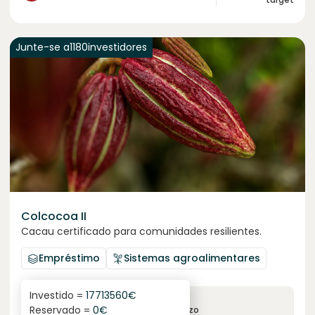
Junte-se a
1180
investidores
Colcocoa II
Cacau certificado para comunidades resilientes.
Empréstimo
Sistemas agroalimentares
Investido =
17713560
€
6.1
%
6
Reservado =
0
€
juro anual
prazo