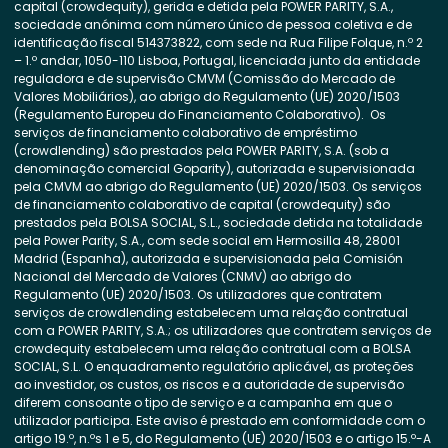
capital (crowdequity), gerida e detida pela POWER PARITY, S.A.,
sociedade anónima com número único de pessoa coletiva e de
identificação fiscal 514373822, com sede na Rua Filipe Folque, n.º 2
– 1.º andar, 1050-110 Lisboa, Portugal, licenciada junto da entidade
reguladora e de supervisão CMVM (Comissão do Mercado de
Valores Mobiliários), ao abrigo do Regulamento (UE) 2020/1503
(Regulamento Europeu do Financiamento Colaborativo). Os
serviços de financiamento colaborativo de empréstimo
(crowdlending) são prestados pela POWER PARITY, S.A. (sob a
denominação comercial Goparity), autorizada e supervisionada
pela CMVM ao abrigo do Regulamento (UE) 2020/1503. Os serviços
de financiamento colaborativo de capital (crowdequity) são
prestados pela BOLSA SOCIAL, S.L., sociedade detida na totalidade
pela Power Parity, S.A., com sede social em Hermosilla 48, 28001
Madrid (Espanha), autorizada e supervisionada pela Comisión
Nacional del Mercado de Valores (CNMV) ao abrigo do
Regulamento (UE) 2020/1503. Os utilizadores que contratem
serviços de crowdlending estabelecem uma relação contratual
com a POWER PARITY, S.A.; os utilizadores que contratem serviços de
crowdequity estabelecem uma relação contratual com a BOLSA
SOCIAL, S.L. O enquadramento regulatório aplicável, as proteções
ao investidor, os custos, os riscos e a autoridade de supervisão
diferem consoante o tipo de serviço e a campanha em que o
utilizador participa. Este aviso é prestado em conformidade com o
artigo 19.º, n.ºs 1 e 5, do Regulamento (UE) 2020/1503 e o artigo 15.º-A