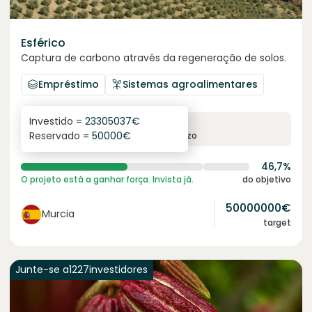
Esférico
Captura de carbono através da regeneração de solos.
Empréstimo
Sistemas agroalimentares
Investido =
23305037
€
6.3
%
24
Reservado =
50000
€
juro anual
prazo
46,7%
O projeto está a ganhar força. Invista já.
do objetivo
50000000
€
Murcia
target
Junte-se a
1227
investidores