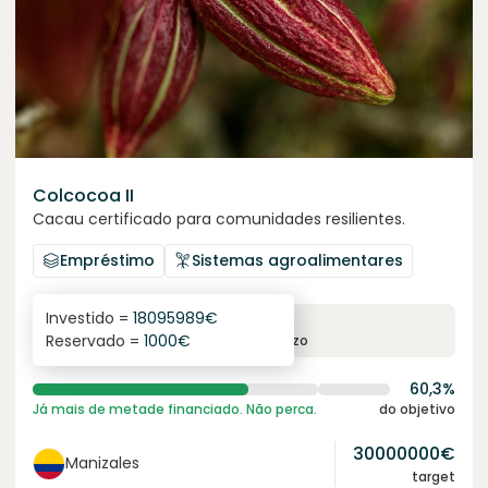
Colcocoa II
Cacau certificado para comunidades resilientes.
Empréstimo
Sistemas agroalimentares
Investido =
18095989
€
6.1
%
6
Reservado =
1000
€
juro anual
prazo
60,3%
Já mais de metade financiado. Não perca.
do objetivo
30000000
€
Manizales
target