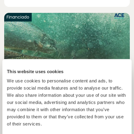
Financiado
This website uses cookies
We use cookies to personalise content and ads, to
provide social media features and to analyse our traffic.
Ace Aquatec V
Tecnologias de melhoria para a indústria da
We also share information about your use of our site with
aquacultura
our social media, advertising and analytics partners who
may combine it with other information that you’ve
Empréstimo
Economia azul
provided to them or that they’ve collected from your use
of their services.
Investido =
59400000
€
8.4
%
12