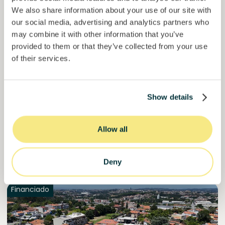
We also share information about your use of our site with
our social media, advertising and analytics partners who
Colcocoa II
may combine it with other information that you’ve
Cacau certificado para comunidades resilientes.
provided to them or that they’ve collected from your use
Empréstimo
Sistemas agroalimentares
of their services.
Investido =
15136681
€
6.1
%
6
Reservado =
15000
€
juro anual
prazo
Show details
50,5%
Já mais de metade financiado. Não perca.
do objetivo
Allow all
30000000
€
Manizales
target
Deny
Financiado