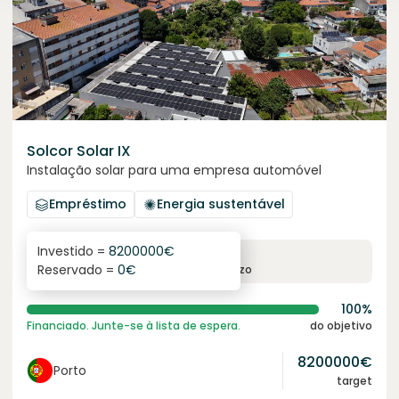
Solcor Solar IX
Instalação solar para uma empresa automóvel
Empréstimo
Energia sustentável
Investido =
8200000
€
6.1
%
96
Reservado =
0
€
juro anual
prazo
100%
Financiado. Junte-se à lista de espera.
do objetivo
8200000
€
Porto
target