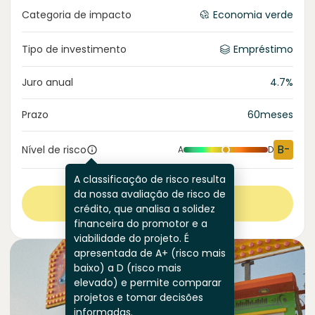
Categoria de impacto
Economia verde
Tipo de investimento
Empréstimo
Juro anual
4.7
%
Prazo
60
meses
B-
Nível de risco
A
D
A classificação de risco resulta
da nossa avaliação de risco de
Ver mais
crédito, que analisa a solidez
financeira do promotor e a
viabilidade do projeto. É
apresentada de A+ (risco mais
baixo) a D (risco mais
elevado) e permite comparar
projetos e tomar decisões
informadas.