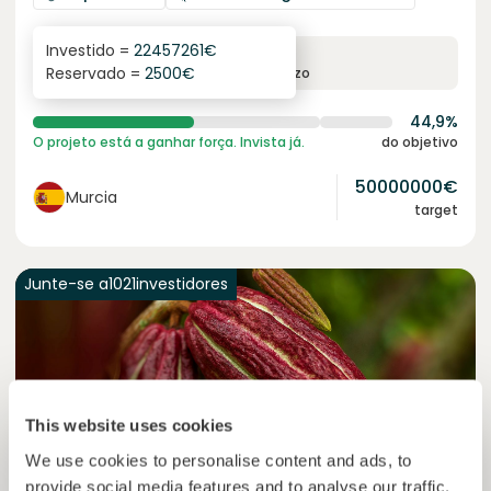
Investido =
22457261
€
6.3
%
24
Reservado =
2500
€
juro anual
prazo
44,9%
O projeto está a ganhar força. Invista já.
do objetivo
50000000
€
Murcia
target
Junte-se a
1021
investidores
This website uses cookies
We use cookies to personalise content and ads, to
provide social media features and to analyse our traffic.