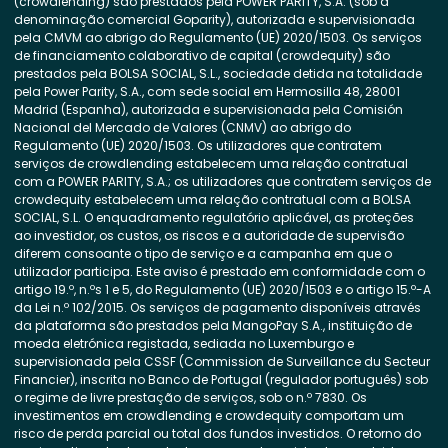
(crowdlending) são prestados pela POWER PARITY, S.A. (sob a
denominação comercial Goparity), autorizada e supervisionada
pela CMVM ao abrigo do Regulamento (UE) 2020/1503. Os serviços
de financiamento colaborativo de capital (crowdequity) são
prestados pela BOLSA SOCIAL, S.L., sociedade detida na totalidade
pela Power Parity, S.A., com sede social em Hermosilla 48, 28001
Madrid (Espanha), autorizada e supervisionada pela Comisión
Nacional del Mercado de Valores (CNMV) ao abrigo do
Regulamento (UE) 2020/1503. Os utilizadores que contratem
serviços de crowdlending estabelecem uma relação contratual
com a POWER PARITY, S.A.; os utilizadores que contratem serviços de
crowdequity estabelecem uma relação contratual com a BOLSA
SOCIAL, S.L. O enquadramento regulatório aplicável, as proteções
ao investidor, os custos, os riscos e a autoridade de supervisão
diferem consoante o tipo de serviço e a campanha em que o
utilizador participa. Este aviso é prestado em conformidade com o
artigo 19.º, n.ºs 1 e 5, do Regulamento (UE) 2020/1503 e o artigo 15.º-A
da Lei n.º 102/2015. Os serviços de pagamento disponíveis através
da plataforma são prestados pela MangoPay S.A., instituição de
moeda eletrónica registada, sediada no Luxemburgo e
supervisionada pela CSSF (Commission de Surveillance du Secteur
Financier), inscrita no Banco de Portugal (regulador português) sob
o regime de livre prestação de serviços, sob o n.º 7830. Os
investimentos em crowdlending e crowdequity comportam um
risco de perda parcial ou total dos fundos investidos. O retorno do