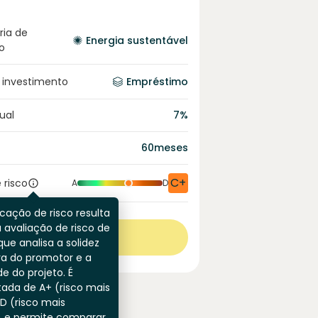
ria de
Energia sustentável
o
 investimento
Empréstimo
ual
7
%
60
meses
C+
 risco
A
D
icação de risco resulta
 avaliação de risco de
Ver mais
que analisa a solidez
ra do promotor e a
de do projeto. É
ada de A+ (risco mais
 D (risco mais
) e permite comparar