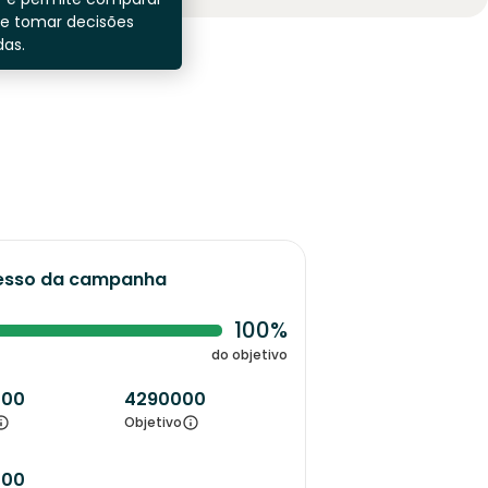
 e tomar decisões
as.
esso da campanha
100%
do objetivo
000
4290000
Objetivo
000