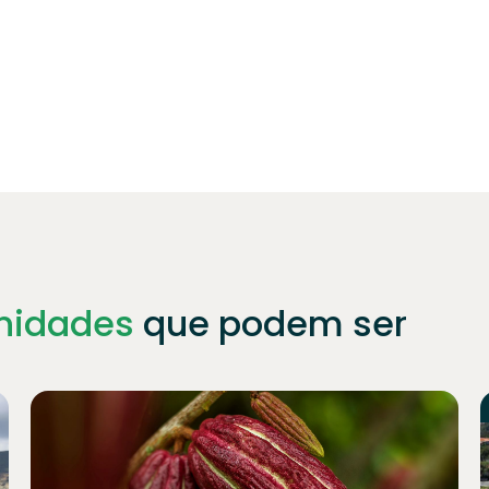
nidades
que podem ser
Junte-se a
1021
investidores