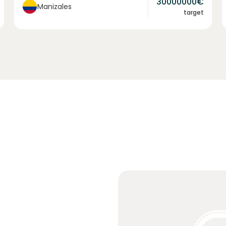
30000000
€
Manizales
target