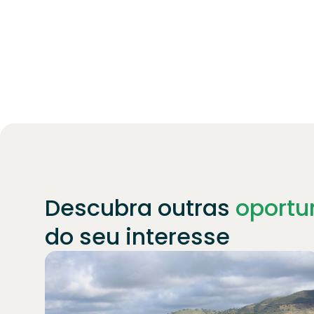
Descubra outras
oportu
do seu interesse
Junte-se a
1871
investidores