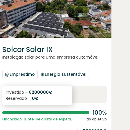
Solcor Solar IX
Instalação solar para uma empresa automóvel
Empréstimo
Energia sustentável
6.1
%
96
Investido =
8200000
€
Reservado =
0
€
juro anual
prazo
100%
Financiado. Junte-se à lista de espera.
do objetivo