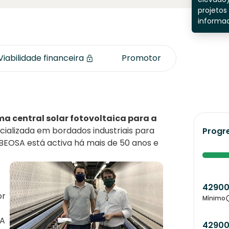
projetos
informad
Viabilidade financeira
Promotor
a central solar fotovoltaica para a
ecializada em bordados industriais para
Progr
IBEOSA está activa há mais de 50 anos e
4290
or
Mínimo
SA
4290