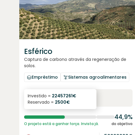
Esférico
Captura de carbono através da regeneração de
solos.
Empréstimo
Sistemas agroalimentares
6.3
%
24
Investido =
22457261
€
Reservado =
2500
€
juro anual
prazo
44,9%
O projeto está a ganhar força. Invista já.
do objetivo