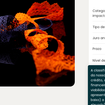
Catego
impact
Tipo de
Juro an
Prazo
Nível de
A classif
da nossa
crédito, 
financei
viabilida
apresent
baixo) a
elevado