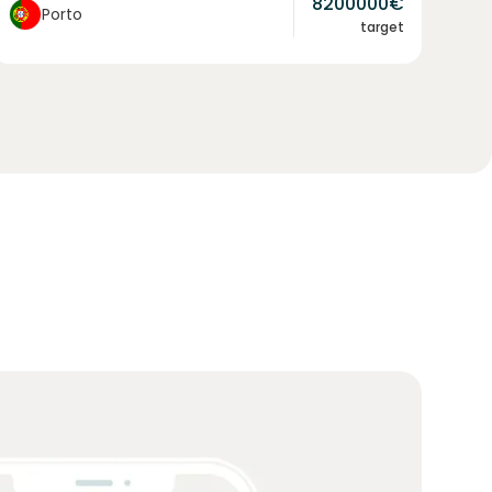
8200000
€
Porto
target