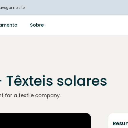
vegar no site.
ciamento
Sobre
 Têxteis solares
nt for a textile company.
Resum