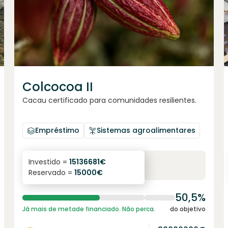
Colcocoa II
Cacau certificado para comunidades resilientes.
Empréstimo
Sistemas agroalimentares
6.1
%
6
Investido =
15136681
€
Reservado =
15000
€
juro anual
prazo
50,5%
Já mais de metade financiado. Não perca.
do objetivo