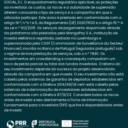
SOCIAL, S.L. O enquadramento regulatório aplicável, as proteções
ao investidor, os custos, os riscos e a autoridade de supervisão
diferem consoante o tipo de serviço e a campanha em que o
utilizador participa. Este aviso é prestado em conformidade com o
artigo 19.º, n.ºs 1 e 5, do Regulamento (UE) 2020/1503 e o artigo 15.º-A
da Lei n.º 102/2015. Os serviços de pagamento disponíveis através
da plataforma são prestados pela MangoPay S.A., instituição de
moeda eletrónica registada, sediada no Luxemburgo e
supervisionada pela CSSF (Commission de Surveillance du Secteur
Financier), inscrita no Banco de Portugal (regulador português) sob
o regime de livre prestação de serviços, sob o n.º 7830. Os
investimentos em crowdlending e crowdequity comportam um
risco de perda parcial ou total dos fundos investidos. O retorno do
seu investimento depende do sucesso do projeto desenvolvido
através da campanha em que investe. O seu investimento não está
coberto pelos sistemas de garantia de depósitos estabelecidos em
conformidade com a Diretiva 2014/49/UE nem está coberto pelos
sistemas de indemnização de investidores estabelecidos em
conformidade com a Diretiva 97/9/CE. Considere todos os riscos
antes de investir e leia atentamente a Ficha de Informação
Fundamental para o Investidor (FIFI) que lhe é disponibilizada antes
de investir.