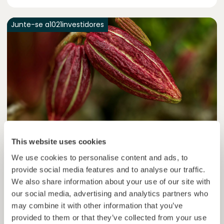
Junte-se a
1021
investidores
This website uses cookies
Colcocoa II
Cacau certificado para comunidades resilientes.
We use cookies to personalise content and ads, to
provide social media features and to analyse our traffic.
Empréstimo
Sistemas agroalimentares
We also share information about your use of our site with
our social media, advertising and analytics partners who
Investido =
15136681
€
6.1
%
6
may combine it with other information that you’ve
Reservado =
15000
€
juro anual
prazo
provided to them or that they’ve collected from your use