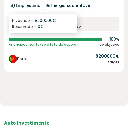
Empréstimo
Energia sustentável
Investido =
8200000
€
6.1
%
96
Reservado =
0
€
juro anual
prazo
100%
Financiado. Junte-se à lista de espera.
do objetivo
8200000
€
Porto
target
Auto investimento