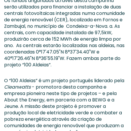
Os fundos angariados através desta campanha
serão utilizados para financiar a instalação de duas
centrais fotovoltaicas integradas numa comunidade
de energia renovável (CER), localizada em Fornos e
Zambujal, no município de Condeixa-a-Nova. a. As
centrais, com capacidade instalada de 97,5kW,
produzirão cerca de 152 MWh de energia limpa por
ano. As centrais estarão localizadas nas aldeias, nas
coordenadas 0°17'47.05"N 8°37'34.40"W e
40°17'26.46"N 8°36'55.19"W. Fazem ambas parte do
projeto “100 Aldeias”.
O “100 Aldeias” é um projeto português liderado pela
Cleanwatts
- promotora desta campanha e
empresa pioneira neste tipo de projetos – e pela
About the Energy, em parceria com a BEWG e a
Jeune. A missão deste projeto é promover a
produção local de eletricidade verde e combater a
pobreza energética através da criação de
comunidades de energia renovável que produzam a