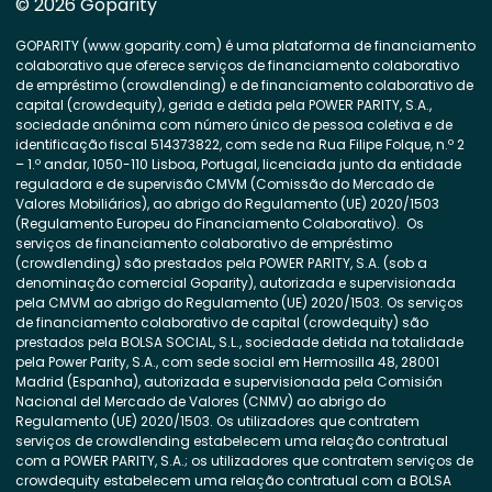
© 2026 Goparity
GOPARITY (www.goparity.com) é uma plataforma de financiamento
colaborativo que oferece serviços de financiamento colaborativo
de empréstimo (crowdlending) e de financiamento colaborativo de
capital (crowdequity), gerida e detida pela POWER PARITY, S.A.,
sociedade anónima com número único de pessoa coletiva e de
identificação fiscal 514373822, com sede na Rua Filipe Folque, n.º 2
– 1.º andar, 1050-110 Lisboa, Portugal, licenciada junto da entidade
reguladora e de supervisão CMVM (Comissão do Mercado de
Valores Mobiliários), ao abrigo do Regulamento (UE) 2020/1503
(Regulamento Europeu do Financiamento Colaborativo). Os
serviços de financiamento colaborativo de empréstimo
(crowdlending) são prestados pela POWER PARITY, S.A. (sob a
denominação comercial Goparity), autorizada e supervisionada
pela CMVM ao abrigo do Regulamento (UE) 2020/1503. Os serviços
de financiamento colaborativo de capital (crowdequity) são
prestados pela BOLSA SOCIAL, S.L., sociedade detida na totalidade
pela Power Parity, S.A., com sede social em Hermosilla 48, 28001
Madrid (Espanha), autorizada e supervisionada pela Comisión
Nacional del Mercado de Valores (CNMV) ao abrigo do
Regulamento (UE) 2020/1503. Os utilizadores que contratem
serviços de crowdlending estabelecem uma relação contratual
com a POWER PARITY, S.A.; os utilizadores que contratem serviços de
crowdequity estabelecem uma relação contratual com a BOLSA