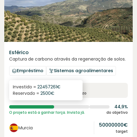
Esférico
Captura de carbono através da regeneração de solos.
Empréstimo
Sistemas agroalimentares
Investido =
22457261
€
6.3
%
24
Reservado =
2500
€
juro anual
prazo
44,9%
O projeto está a ganhar força. Invista já.
do objetivo
50000000
€
Murcia
target