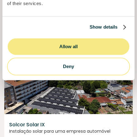
of their services.
50,5%
Já mais de metade financiado. Não perca.
do objetivo
30000000
€
Manizales
Show details
target
Allow all
Financiado
Deny
Solcor Solar IX
Instalação solar para uma empresa automóvel